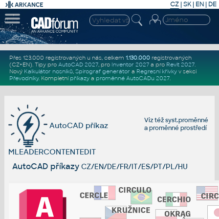
CZ
|
SK
|
EN
|
DE
Přes 123.000 registrovaných u nás, celkem
1.130.000
registrovaných
(CZ+EN)
. Tipy pro
AutoCAD 2027
, pro
Inventor 2027
a pro
Revit 2027
.
Nový
Kalkulátor nosníků
,
Spirograf generátor
a
Regresní křivky
v sekci
Převodníky
.
Kompletní
příkazy
a
proměnné AutoCADu 2027
.
Viz též
syst.proměnné
AutoCAD příkaz
a
proměnné prostředí
MLEADERCONTENTEDIT
AutoCAD příkazy
CZ/EN/DE/FR/IT/ES/PT/PL/HU