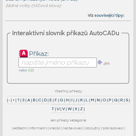
žádné volby (klíčová slova)
Viz
související tipy
:
Interaktivní slovník příkazů AutoCADu
Příkaz:
(
EN
nebo
CZ
)
Všechny příkazy:
|
-
|
+
|
?
|
3
|
A
|
B
|
C
|
D
|
E
|
F
|
G
|
H
|
I
|
J
|
K
|
L
|
M
|
N
|
O
|
P
|
Q
|
R
|
S
|
T
|
U
|
V
|
W
|
X
|
Z
|
Jen příkazy kategorie:
|
editační
|
informační
|
kreslicí
|
nastavovací
|
obslužný
|
zobrazovací
|