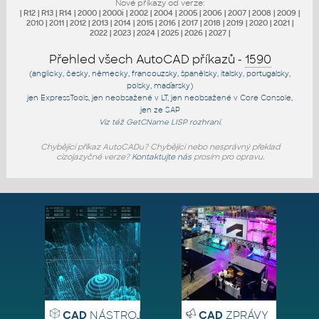
Nové příkazy od verze:
|
R12
|
R13
|
R14
|
2000
|
2000i
|
2002
|
2004
|
2005
|
2006
|
2007
|
2008
|
2009
|
2010
|
2011
|
2012
|
2013
|
2014
|
2015
|
2016
|
2017
|
2018
|
2019
|
2020
|
2021
|
2022
|
2023
|
2024
|
2025
|
2026
|
2027
|
Přehled všech AutoCAD příkazů -
1590
(anglicky, česky, německy, francouzsky, španělsky, italsky, portugalsky,
polsky, maďarsky)
jen
ExpressTools
, jen
neobsažené v LT
, jen
neobsažené v Core Console
,
jen
ze SAP
Viz též
GetCName
LISP rozhraní.
Chybějící příkaz AutoCADu? Chybějící nebo nesprávný překlad
cizojazyčné verze?
Kontaktujte nás
prosím pro opravu.
CAD
NÁSTROJE
CAD
ZPRÁVY