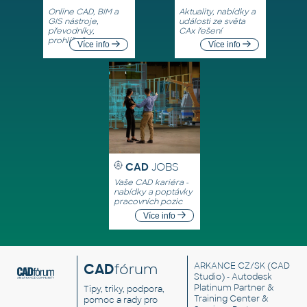
Online CAD, BIM a
Aktuality, nabídky a
GIS nástroje,
události ze světa
převodníky,
CAx řešení
prohlížeče
Více info
Více info
CAD
JOBS
Vaše CAD kariéra -
nabídky a poptávky
pracovních pozic
Více info
CAD
fórum
ARKANCE CZ/SK
(CAD
Studio) - Autodesk
Platinum Partner &
Tipy, triky, podpora,
Training Center &
pomoc a rady pro