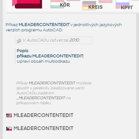
Příkaz
MLEADERCONTENTEDIT
v jednotlivých jazykových
verzích programu AutoCAD:
V AutoCADu od verze
2010
Popis
příkazu MLEADERCONTENTEDIT:
Upraví obsah multiodkazu
Příkaz
MLEADERCONTENTEDIT
můžete
spustit v jakékoliv lokalizované verzi
AutoCADu zadáním
_MLEADERCONTENTEDIT
na
příkazovém řádku.
MLEADERCONTENTEDIT
MLEADERCONTENTEDIT