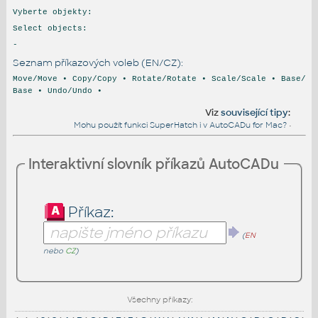
Vyberte objekty:
Select objects:
-
Seznam příkazových voleb (EN/CZ):
Move/Move • Copy/Copy • Rotate/Rotate • Scale/Scale • Base/
Base • Undo/Undo •
Viz
související tipy
:
Mohu použít funkci SuperHatch i v AutoCADu for Mac?
•
Interaktivní slovník příkazů AutoCADu
Příkaz:
(
EN
nebo
CZ
)
Všechny příkazy: