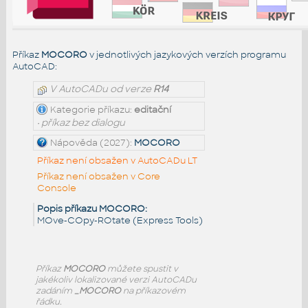
Příkaz
MOCORO
v jednotlivých jazykových verzích programu
AutoCAD:
V AutoCADu od verze
R14
Kategorie příkazu:
editační
• příkaz bez dialogu
Nápověda (2027):
MOCORO
Příkaz není obsažen v AutoCADu LT
Příkaz není obsažen v Core
Console
Popis příkazu MOCORO:
MOve-COpy-ROtate (Express Tools)
Příkaz
MOCORO
můžete spustit v
jakékoliv lokalizované verzi AutoCADu
zadáním
_MOCORO
na příkazovém
řádku.