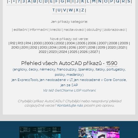
|
-
|
+
|
?
|
3
|
A
|
B
|
C
|
D
|
E
|
F
|
G
|
H
|
I
|
J
|
K
|
L
|
M
|
N
|
O
|
P
|
Q
|
R
|
S
|
T
|
U
|
V
|
W
|
X
|
Z
|
Jen příkazy kategorie:
|
editační
|
informační
|
kreslicí
|
nastavovací
|
obslužný
|
zobrazovací
|
Nové příkazy od verze:
|
R12
|
R13
|
R14
|
2000
|
2000i
|
2002
|
2004
|
2005
|
2006
|
2007
|
2008
|
2009
|
2010
|
2011
|
2012
|
2013
|
2014
|
2015
|
2016
|
2017
|
2018
|
2019
|
2020
|
2021
|
2022
|
2023
|
2024
|
2025
|
2026
|
2027
|
Přehled všech AutoCAD příkazů -
1590
(anglicky, česky, německy, francouzsky, španělsky, italsky, portugalsky,
polsky, maďarsky)
jen
ExpressTools
, jen
neobsažené v LT
, jen
neobsažené v Core Console
,
jen
ze SAP
Viz též
GetCName
LISP rozhraní.
Chybějící příkaz AutoCADu? Chybějící nebo nesprávný překlad
cizojazyčné verze?
Kontaktujte nás
prosím pro opravu.