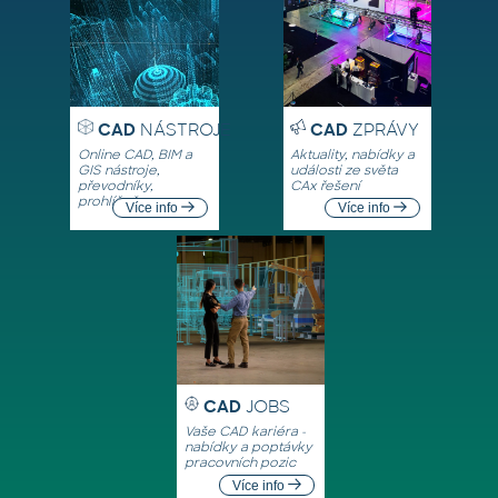
CAD
NÁSTROJE
CAD
ZPRÁVY
Online CAD, BIM a
Aktuality, nabídky a
GIS nástroje,
události ze světa
převodníky,
CAx řešení
prohlížeče
Více info
Více info
CAD
JOBS
Vaše CAD kariéra -
nabídky a poptávky
pracovních pozic
Více info