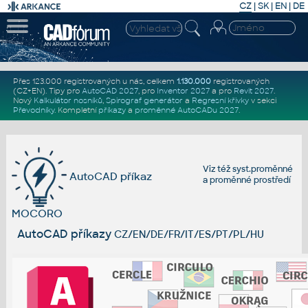
CZ
|
SK
|
EN
|
DE
Přes 123.000 registrovaných u nás, celkem
1.130.000
registrovaných
(CZ+EN)
. Tipy pro
AutoCAD 2027
, pro
Inventor 2027
a pro
Revit 2027
.
Nový
Kalkulátor nosníků
,
Spirograf generátor
a
Regresní křivky
v sekci
Převodníky
.
Kompletní
příkazy
a
proměnné AutoCADu 2027
.
Viz též
syst.proměnné
AutoCAD příkaz
a
proměnné prostředí
MOCORO
AutoCAD příkazy
CZ/EN/DE/FR/IT/ES/PT/PL/HU