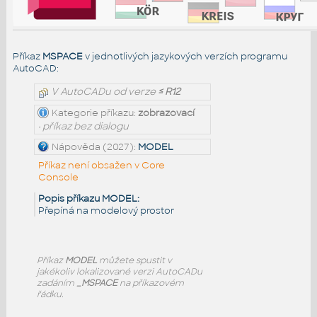
Příkaz
MSPACE
v jednotlivých jazykových verzích programu
AutoCAD:
V AutoCADu od verze
≤ R12
Kategorie příkazu:
zobrazovací
• příkaz bez dialogu
Nápověda (2027):
MODEL
Příkaz není obsažen v Core
Console
Popis příkazu MODEL:
Přepíná na modelový prostor
Příkaz
MODEL
můžete spustit v
jakékoliv lokalizované verzi AutoCADu
zadáním
_MSPACE
na příkazovém
řádku.