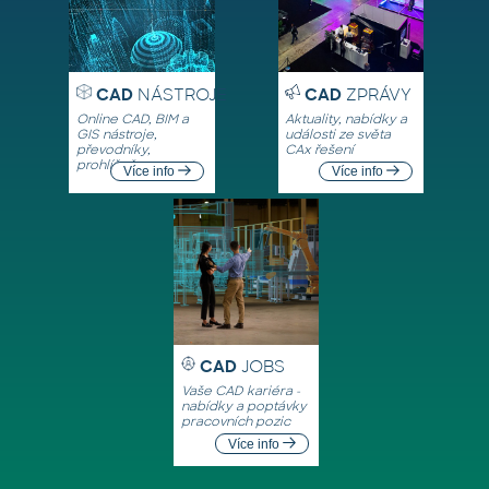
CAD
NÁSTROJE
CAD
ZPRÁVY
Online CAD, BIM a
Aktuality, nabídky a
GIS nástroje,
události ze světa
převodníky,
CAx řešení
prohlížeče
Více info
Více info
CAD
JOBS
Vaše CAD kariéra -
nabídky a poptávky
pracovních pozic
Více info