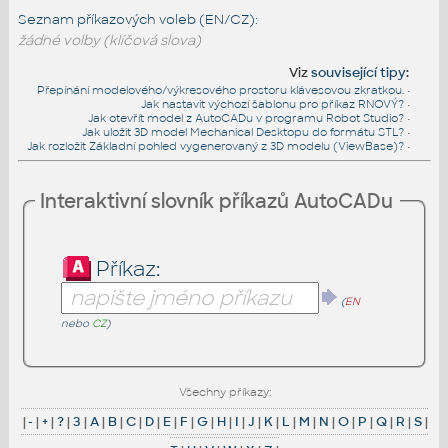
Seznam příkazových voleb (EN/CZ):
žádné volby (klíčová slova)
Viz
související tipy
:
Přepínání modelového/výkresového prostoru klávesovou zkratkou.
•
Jak nastavit výchozí šablonu pro příkaz RNOVÝ?
•
Jak otevřít model z AutoCADu v programu Robot Studio?
•
Jak uložit 3D model Mechanical Desktopu do formátu STL?
•
Jak rozložit Základní pohled vygenerovaný z 3D modelu (ViewBase)?
•
Interaktivní slovník příkazů AutoCADu
Příkaz:
(
EN
nebo
CZ
)
Všechny příkazy:
|
-
|
+
|
?
|
3
|
A
|
B
|
C
|
D
|
E
|
F
|
G
|
H
|
I
|
J
|
K
|
L
|
M
|
N
|
O
|
P
|
Q
|
R
|
S
|