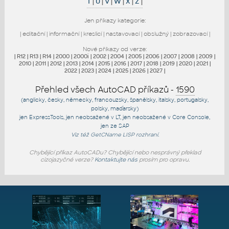
T
|
U
|
V
|
W
|
X
|
Z
|
Jen příkazy kategorie:
|
editační
|
informační
|
kreslicí
|
nastavovací
|
obslužný
|
zobrazovací
|
Nové příkazy od verze:
|
R12
|
R13
|
R14
|
2000
|
2000i
|
2002
|
2004
|
2005
|
2006
|
2007
|
2008
|
2009
|
2010
|
2011
|
2012
|
2013
|
2014
|
2015
|
2016
|
2017
|
2018
|
2019
|
2020
|
2021
|
2022
|
2023
|
2024
|
2025
|
2026
|
2027
|
Přehled všech AutoCAD příkazů -
1590
(anglicky, česky, německy, francouzsky, španělsky, italsky, portugalsky,
polsky, maďarsky)
jen
ExpressTools
, jen
neobsažené v LT
, jen
neobsažené v Core Console
,
jen
ze SAP
Viz též
GetCName
LISP rozhraní.
Chybějící příkaz AutoCADu? Chybějící nebo nesprávný překlad
cizojazyčné verze?
Kontaktujte nás
prosím pro opravu.