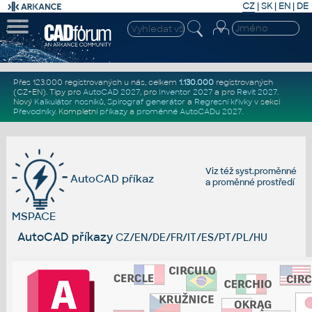
CZ
|
SK
|
EN
|
DE
Přes 123.000 registrovaných u nás, celkem
1.130.000
registrovaných
(CZ+EN)
. Tipy pro
AutoCAD 2027
, pro
Inventor 2027
a pro
Revit 2027
.
Nový
Kalkulátor nosníků
,
Spirograf generátor
a
Regresní křivky
v sekci
Převodníky
.
Kompletní
příkazy
a
proměnné AutoCADu 2027
.
Viz též
syst.proměnné
AutoCAD příkaz
a
proměnné prostředí
MSPACE
AutoCAD příkazy
CZ/EN/DE/FR/IT/ES/PT/PL/HU