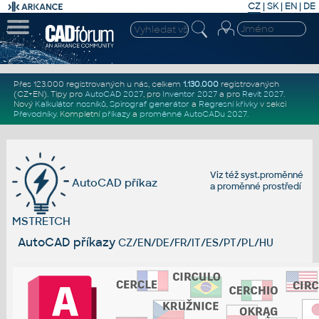
CZ
|
SK
|
EN
|
DE
Přes 123.000 registrovaných u nás, celkem
1.130.000
registrovaných
(CZ+EN)
. Tipy pro
AutoCAD 2027
, pro
Inventor 2027
a pro
Revit 2027
.
Nový
Kalkulátor nosníků
,
Spirograf generátor
a
Regresní křivky
v sekci
Převodníky
.
Kompletní
příkazy
a
proměnné AutoCADu 2027
.
Viz též
syst.proměnné
AutoCAD příkaz
a
proměnné prostředí
MSTRETCH
AutoCAD příkazy
CZ/EN/DE/FR/IT/ES/PT/PL/HU