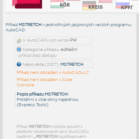
Příkaz
MSTRETCH
v jednotlivých jazykových verzích programu
AutoCAD:
V AutoCADu od verze
R14
Kategorie příkazu:
editační
• příkaz bez dialogu
Nápověda (2027):
MSTRETCH
Příkaz není obsažen v AutoCADu LT
Příkaz není obsažen v Core
Console
Popis příkazu MSTRETCH:
Protáhni s více okny najednou
(Express Tools)
Příkaz
MSTRETCH
můžete spustit v
jakékoliv lokalizované verzi AutoCADu
zadáním
_MSTRETCH
na příkazovém