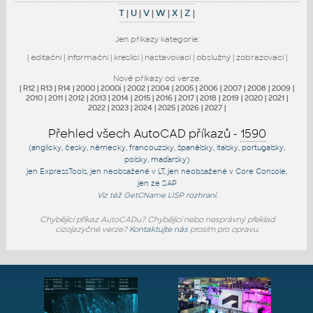
T
|
U
|
V
|
W
|
X
|
Z
|
Jen příkazy kategorie:
|
editační
|
informační
|
kreslicí
|
nastavovací
|
obslužný
|
zobrazovací
|
Nové příkazy od verze:
|
R12
|
R13
|
R14
|
2000
|
2000i
|
2002
|
2004
|
2005
|
2006
|
2007
|
2008
|
2009
|
2010
|
2011
|
2012
|
2013
|
2014
|
2015
|
2016
|
2017
|
2018
|
2019
|
2020
|
2021
|
2022
|
2023
|
2024
|
2025
|
2026
|
2027
|
Přehled všech AutoCAD příkazů -
1590
(anglicky, česky, německy, francouzsky, španělsky, italsky, portugalsky,
polsky, maďarsky)
jen
ExpressTools
, jen
neobsažené v LT
, jen
neobsažené v Core Console
,
jen
ze SAP
Viz též
GetCName
LISP rozhraní.
Chybějící příkaz AutoCADu? Chybějící nebo nesprávný překlad
cizojazyčné verze?
Kontaktujte nás
prosím pro opravu.