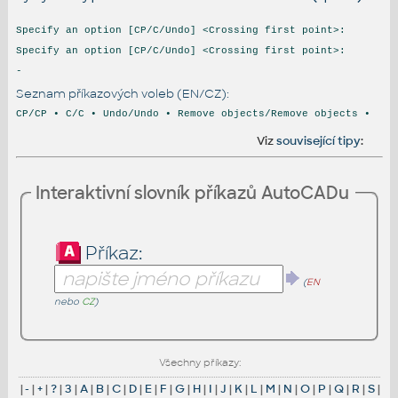
Specify an option [CP/C/Undo] <Crossing first point>:
Specify an option [CP/C/Undo] <Crossing first point>:
-
Seznam příkazových voleb (EN/CZ):
CP/CP • C/C • Undo/Undo • Remove objects/Remove objects •
Viz
související tipy
:
Interaktivní slovník příkazů AutoCADu
Příkaz:
(
EN
nebo
CZ
)
Všechny příkazy:
|
-
|
+
|
?
|
3
|
A
|
B
|
C
|
D
|
E
|
F
|
G
|
H
|
I
|
J
|
K
|
L
|
M
|
N
|
O
|
P
|
Q
|
R
|
S
|