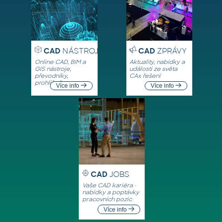
CAD
NÁSTROJE
CAD
ZPRÁVY
Online CAD, BIM a
Aktuality, nabídky a
GIS nástroje,
události ze světa
převodníky,
CAx řešení
prohlížeče
Více info
Více info
CAD
JOBS
Vaše CAD kariéra -
nabídky a poptávky
pracovních pozic
Více info