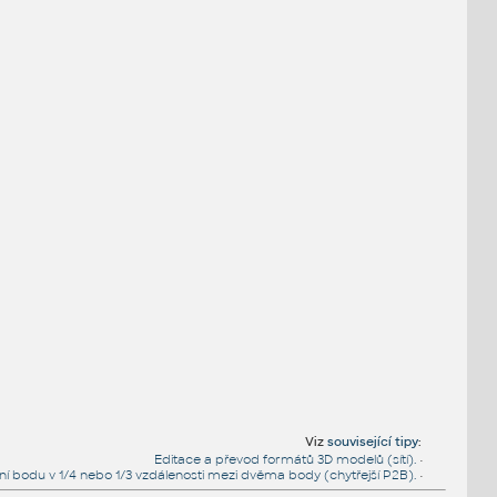
Viz
související tipy
:
Editace a převod formátů 3D modelů (sítí).
•
ní bodu v 1/4 nebo 1/3 vzdálenosti mezi dvěma body (chytřejší P2B).
•