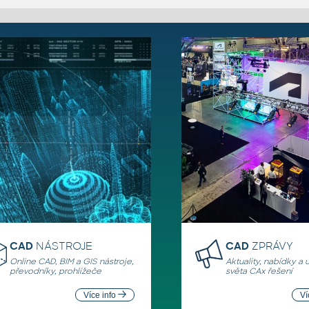
CAD
NÁSTROJE
CAD
ZPRÁVY
Online CAD, BIM a GIS nástroje,
Aktuality, nabídky a 
převodníky, prohlížeče
světa CAx řešení
Více info
Ví