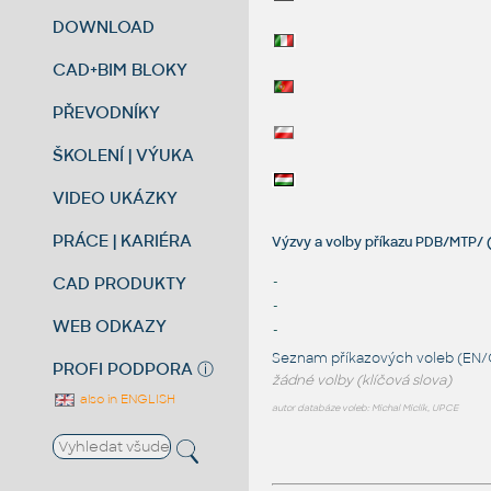
DOWNLOAD
CAD+BIM BLOKY
PŘEVODNÍKY
ŠKOLENÍ | VÝUKA
VIDEO UKÁZKY
PRÁCE | KARIÉRA
Výzvy a volby příkazu PDB/MTP/ (
CAD PRODUKTY
-
-
WEB ODKAZY
-
Seznam příkazových voleb (EN/
PROFI PODPORA
ⓘ
žádné volby (klíčová slova)
also in ENGLISH
autor databáze voleb: Michal Miclík, UPCE