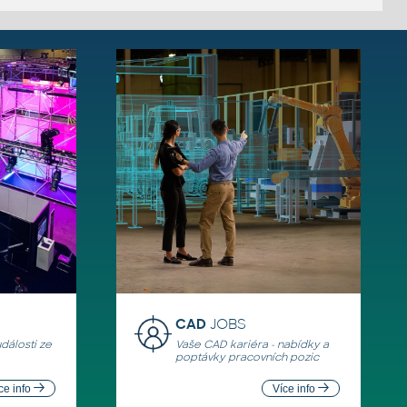
CAD
JOBS
události ze
Vaše CAD kariéra - nabídky a
poptávky pracovních pozic
ce info
Více info