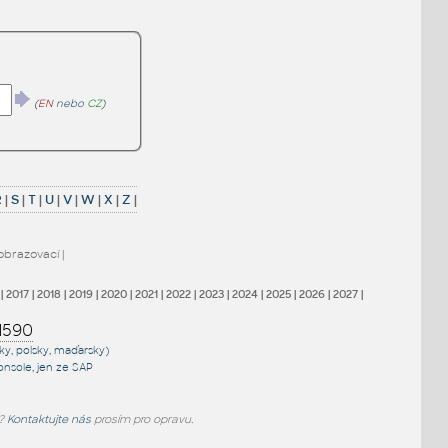
(
EN
nebo
CZ
)
R
|
S
|
T
|
U
|
V
|
W
|
X
|
Z
|
obrazovací
|
|
2017
|
2018
|
2019
|
2020
|
2021
|
2022
|
2023
|
2024
|
2025
|
2026
|
2027
|
1590
sky, polsky, maďarsky)
onsole
, jen
ze SAP
e?
Kontaktujte nás
prosím pro opravu.