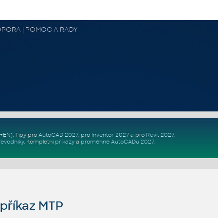
 PODPORA | POMOC A RADY
Z+EN)
. Tipy pro
AutoCAD 2027
, pro
Inventor 2027
a pro
Revit 2027
.
řevodníky
.
Kompletní
příkazy
a
proměnné AutoCADu 2027
.
příkaz MTP