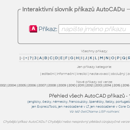
Interaktivní slovník příkazů AutoCADu
Příkaz:
Všechny příkazy:
|
-
|
+
|
?
|
3
|
A
|
B
|
C
|
D
|
E
|
F
|
G
|
H
|
I
|
J
|
K
|
L
|
M
|
N
|
O
|
P
|
Q
|
Jen příkazy kategorie:
|
editační
|
informační
|
kreslicí
|
nastavovací
|
obslužný
|
z
Nové příkazy od verze:
2002
|
2004
|
2005
|
2006
|
2007
|
2008
|
2009
|
2010
|
2011
|
2012
|
2013
|
2014
|
2015
|
2016
Přehled všech AutoCAD příkazů -
(anglicky, česky, německy, francouzsky, španělsky, italsky, portugal
jen
ExpressTools
, jen
neobsažené v LT
, jen
neobsažené v Core C
Viz též
GetCName
LISP rozhraní.
Chybějící příkaz AutoCADu? Chybějící nebo nesprávný překlad cizojazyčné verz