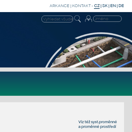
ARKANCE
|
KONTAKT
-
CZ
|
SK
|
EN
|
DE
Viz též
syst.proměnné
a
proměnné prostředí