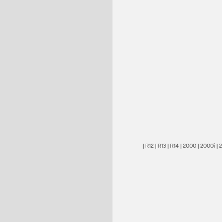
|
R12
|
R13
|
R14
|
2000
|
2000i
|