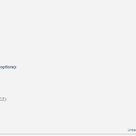
options):
CZ):
Urče