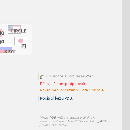
V AutoCADu od verze
2005
Příkaz již není podporován!
Příkaz není obsažen v Core Console
Popis příkazu PDB:
Příkaz
PDB
můžete spustit v jakékoliv
lokalizované verzi AutoCADu zadáním
_MTP
na
příkazovém řádku.