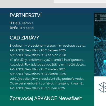
PARTNERSTVÍ
IT CAD
- časopis
BIMfo
- BIM portál
CAD ZPRÁVY
Bluebeam v propojeném pracovním postupu ve stavebnictví: Proč je int
ARKANCE Newsflash AEC červen 2026
ARKANCE Newsflash MFG červen 2026
Tři překážky rozšiřování využití umělé inteligence ve stavebním prům
Autodesk Flex (platba za použití) je nyní ještě dostupnější
ARKANCE Newsflash AEC květen 2026
ARKANCE Newsflash MFG květen 2026
Udržujte vaše týmy produktivní díky podpoře vedené odborníky
Od experimentování s umělou inteligencí k reálnému dopadu na podniká
ARKANCE Newsflash AEC duben 2026
Zpravodaj ARKANCE Newsflash