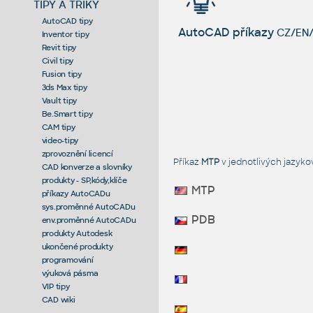
TIPY A TRIKY
AutoCAD tipy
AutoCAD příkazy
CZ/EN/
Inventor tipy
Revit tipy
Civil tipy
Fusion tipy
3ds Max tipy
Vault tipy
Be.Smart tipy
CAM tipy
video-tipy
zprovoznění licencí
Příkaz
MTP
v jednotlivých jazyk
CAD konverze a slovníky
produkty - SP,kódy,klíče
MTP
příkazy AutoCADu
sys.proměnné AutoCADu
PDB
env.proměnné AutoCADu
produkty Autodesk
ukončené produkty
programování
výuková pásma
VIP tipy
CAD wiki