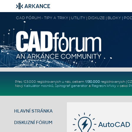
CAD FÓRUM - TIPY A TRIKY | UTILITY | DISKUZE | BLOKY |
Přes 123.000 registrovaných u nás, celkem
1.130.000
registrovaných (C
Nový
Kalkulátor nosníků
,
Spirograf generátor
a
Regresní křivky
v sekci
P
HLAVNÍ STRÁNKA
DISKUZNÍ FÓRUM
AutoCAD 