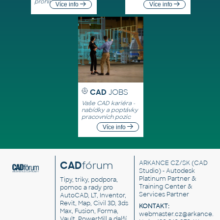
prohlížeče
Více info
Více info
CAD
JOBS
Vaše CAD kariéra -
nabídky a poptávky
pracovních pozic
Více info
CAD
fórum
ARKANCE CZ/SK
(CAD
Studio) - Autodesk
Platinum Partner &
Tipy, triky, podpora,
Training Center &
pomoc a rady pro
Services Partner
AutoCAD, LT, Inventor,
Revit, Map, Civil 3D, 3ds
KONTAKT:
Max, Fusion, Forma,
webmaster.cz@arkance.w
Vault, PowerMill a další