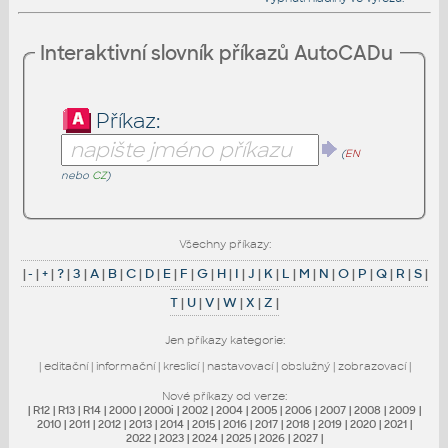
Interaktivní slovník příkazů AutoCADu
Příkaz:
(
EN
nebo
CZ
)
Všechny příkazy:
|
-
|
+
|
?
|
3
|
A
|
B
|
C
|
D
|
E
|
F
|
G
|
H
|
I
|
J
|
K
|
L
|
M
|
N
|
O
|
P
|
Q
|
R
|
S
|
T
|
U
|
V
|
W
|
X
|
Z
|
Jen příkazy kategorie:
|
editační
|
informační
|
kreslicí
|
nastavovací
|
obslužný
|
zobrazovací
|
Nové příkazy od verze:
|
R12
|
R13
|
R14
|
2000
|
2000i
|
2002
|
2004
|
2005
|
2006
|
2007
|
2008
|
2009
|
2010
|
2011
|
2012
|
2013
|
2014
|
2015
|
2016
|
2017
|
2018
|
2019
|
2020
|
2021
|
2022
|
2023
|
2024
|
2025
|
2026
|
2027
|