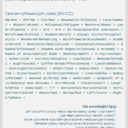
-
Seznam příkazových voleb (EN/CZ):
ON/Ano • OFF/Ne • Fit/Max • Shadeplot/STínplot • Lock/Zamkn
i • Object/obJekt • Polygonal/Polygon • Restore/Obnov • LAy
er/Hladina • 2/3 • 3/3 • 4/4 • As Displayed/Dle zobrazení •
Wireframe/dráTový • Hidden/Skrytý • Visual styles/Vizuální
styly • Rendered/Rendering • Wireframe/Drátovýmodel • Hidde
n/Skryté • Realistic/Realistické • Conceptual/Koncepční • S
haded/STínované • shaded with Edges/stínované s Hranami • s
hades of Grey/odstínY šedé • SKetchy/Náčrt • X-ray/rentGen
• Other/Jiné • Current/Aktuální • Low/Nízká • Medium/Středn
í • High/Vysoká • Coffee-Break/Přestávková • Lunch/Obědová
• Overnight/Celonoční • Other/Jiná • Angle/úHel • CEnter/St
řed • CLose/Uzavři • Direction/Vektor • Line/úsEčka • Radiu
s/Poloměr • Second pt/Druhý bod • Undo/Zpět • Endpoint of a
rc/Koncový bod oblouku • Arc/Oblouk • Close/Uzavři • Lengt
h/Délka • Undo/Zpět • ?/? • Horizontal/Horizontálně • Verti
cal/Vertikálně • Above/Nad • Below/Pod • Left/vLevo • Righ
t/vpRavo •
Viz
související tipy
:
Jak vytvořit kruhový nebo nepravidelný výřez v rozvržení?
•
Lze nějak zamknout několik výřezů?
•
Nově vytvořené rozvržení je prázdné (neobsahuje model).
•
Některé výřezy nesplňují správné podmínky zoomu.
•
Vypnutí hladiny ve výřezu.
•