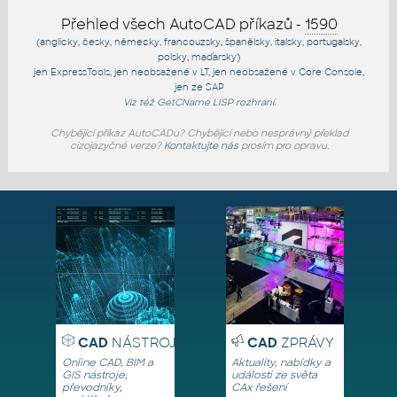
Přehled všech AutoCAD příkazů -
1590
(anglicky, česky, německy, francouzsky, španělsky, italsky, portugalsky,
polsky, maďarsky)
jen
ExpressTools
, jen
neobsažené v LT
, jen
neobsažené v Core Console
,
jen
ze SAP
Viz též
GetCName
LISP rozhraní.
Chybějící příkaz AutoCADu? Chybějící nebo nesprávný překlad
cizojazyčné verze?
Kontaktujte nás
prosím pro opravu.
CAD
NÁSTROJE
CAD
ZPRÁVY
Online CAD, BIM a
Aktuality, nabídky a
GIS nástroje,
události ze světa
převodníky,
CAx řešení