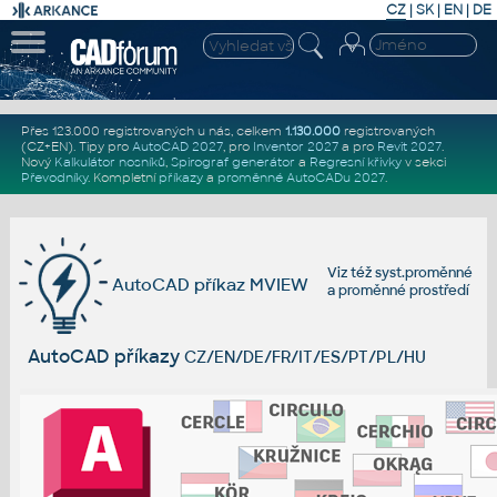
CZ
|
SK
|
EN
|
DE
Přes 123.000 registrovaných u nás, celkem
1.130.000
registrovaných
(CZ+EN)
. Tipy pro
AutoCAD 2027
, pro
Inventor 2027
a pro
Revit 2027
.
Nový
Kalkulátor nosníků
,
Spirograf generátor
a
Regresní křivky
v sekci
Převodníky
.
Kompletní
příkazy
a
proměnné AutoCADu 2027
.
Viz též
syst.proměnné
AutoCAD příkaz MVIEW
a
proměnné prostředí
AutoCAD příkazy
CZ/EN/DE/FR/IT/ES/PT/PL/HU