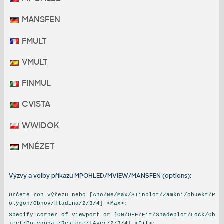
MANSFEN
FMULT
VMULT
FINMUL
CVISTA
WWIDOK
MNÉZET
Výzvy a volby příkazu MPOHLED/MVIEW/MANSFEN (options):
Určete roh výřezu nebo [Ano/Ne/Max/STínplot/Zamkni/obJekt/P
olygon/Obnov/Hladina/2/3/4] <Max>:
Specify corner of viewport or [ON/OFF/Fit/Shadeplot/Lock/Ob
ject/Polygonal/Restore/LAyer/2/3/4] <Fit>: