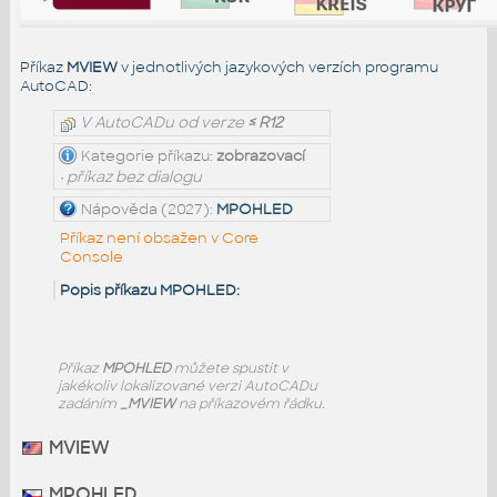
Příkaz
MVIEW
v jednotlivých jazykových verzích programu
AutoCAD:
V AutoCADu od verze
≤ R12
Kategorie příkazu:
zobrazovací
• příkaz bez dialogu
Nápověda (2027):
MPOHLED
Příkaz není obsažen v Core
Console
Popis příkazu MPOHLED:
Příkaz
MPOHLED
můžete spustit v
jakékoliv lokalizované verzi AutoCADu
zadáním
_MVIEW
na příkazovém řádku.
MVIEW
MPOHLED