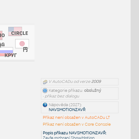
V AutoCADu od verze
2009
Kategorie příkazu:
obslužný
• příkaz bez dialogu
Nápověda (2027):
NAVSMOTIONZAVŘ
Příkaz není obsažen v AutoCADu LT
Příkaz není obsažen v Core Console
Popis příkazu NAVSMOTIONZAVŘ:
Zavře rozhraní ShowMotion