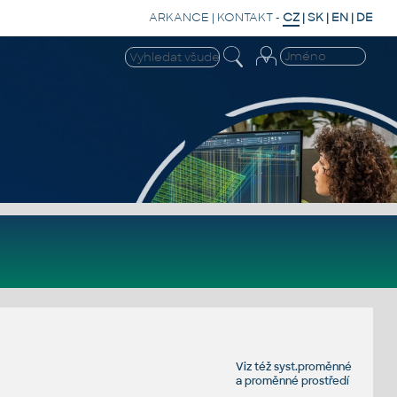
ARKANCE
|
KONTAKT
-
CZ
|
SK
|
EN
|
DE
Viz též
syst.proměnné
a
proměnné prostředí