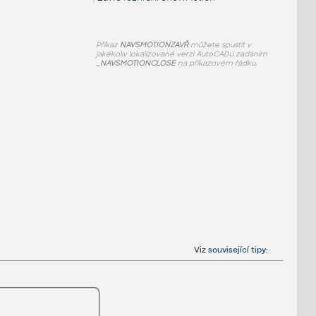
Příkaz
NAVSMOTIONZAVŘ
můžete spustit v
jakékoliv lokalizované verzi AutoCADu zadáním
_NAVSMOTIONCLOSE
na příkazovém řádku.
Viz
související tipy
: