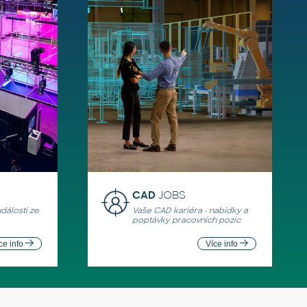
CAD
JOBS
události ze
Vaše CAD kariéra - nabídky a
poptávky pracovních pozic
ce info
Více info