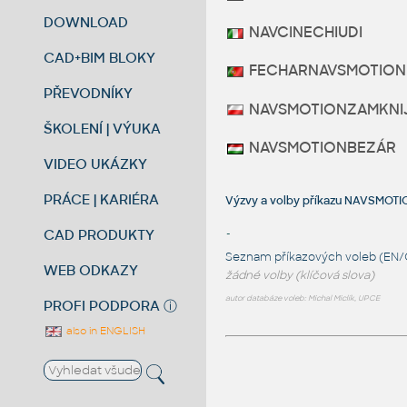
DOWNLOAD
NAVCINECHIUDI
CAD+BIM BLOKY
FECHARNAVSMOTION
PŘEVODNÍKY
NAVSMOTIONZAMKNI
ŠKOLENÍ | VÝUKA
NAVSMOTIONBEZÁR
VIDEO UKÁZKY
PRÁCE | KARIÉRA
Výzvy a volby příkazu NAVSM
CAD PRODUKTY
-
Seznam příkazových voleb (EN/
WEB ODKAZY
žádné volby (klíčová slova)
autor databáze voleb: Michal Miclík, UPCE
PROFI PODPORA
ⓘ
also in ENGLISH