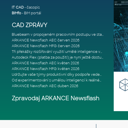
IT CAD
- časopis
BIMfo
- BIM portál
CAD ZPRÁVY
Bluebeam v propojeném pracovním postupu ve stavebnictví: Proč je int
ARKANCE Newsflash AEC červen 2026
ARKANCE Newsflash MFG červen 2026
Tři překážky rozšiřování využití umělé inteligence ve stavebním prům
Autodesk Flex (platba za použití) je nyní ještě dostupnější
ARKANCE Newsflash AEC květen 2026
ARKANCE Newsflash MFG květen 2026
Udržujte vaše týmy produktivní díky podpoře vedené odborníky
Od experimentování s umělou inteligencí k reálnému dopadu na podniká
ARKANCE Newsflash AEC duben 2026
Zpravodaj ARKANCE Newsflash