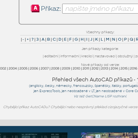
Příkaz:
Všechny příkazy:
|
-
|
+
|
?
|
3
|
A
|
B
|
C
|
D
|
E
|
F
|
G
|
H
|
I
|
J
|
K
|
L
|
M
|
N
|
O
|
P
|
Q
|
Jen příkazy kategorie:
|
editační
|
informační
|
kreslicí
|
nastavovací
|
obslužný
|
z
Nové příkazy od verze:
2002
|
2004
|
2005
|
2006
|
2007
|
2008
|
2009
|
2010
|
2011
|
2012
|
2013
|
2014
|
2015
|
2016
Přehled všech AutoCAD příkazů -
(anglicky, česky, německy, francouzsky, španělsky, italsky, portugal
jen
ExpressTools
, jen
neobsažené v LT
, jen
neobsažené v Core C
Viz též
GetCName
LISP rozhraní.
Chybějící příkaz AutoCADu? Chybějící nebo nesprávný překlad cizojazyčné verz