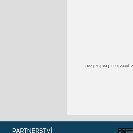
|
R12
|
R13
|
R14
|
2000
|
2000i
|
PARTNERSTVÍ