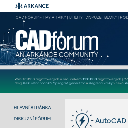
CAD FÓRUM - TIPY A TRIKY | UTILITY | DISKUZE | BLOKY |
Přes 123.000 registrovaných u nás, celkem
1.130.000
registrovaných (C
Nový
Kalkulátor nosníků
,
Spirograf generátor
a
Regresní křivky
v sekci
P
HLAVNÍ STRÁNKA
DISKUZNÍ FÓRUM
AutoCAD 