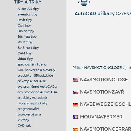
TIPY A TRIKY
AutoCAD tipy
AutoCAD příkazy
CZ/EN/
Inventor tipy
Revit tipy
Civil tipy
Fusion tipy
3ds Max tipy
Vault tipy
Be.Smart tipy
CAM tipy
video-tipy
zprovoznění licencí
Příkaz
NAVSMOTIONCLOSE
v je
CAD konverze a slovníky
produkty - SP,kódy,klíče
NAVSMOTIONCLOSE
příkazy AutoCADu
sys.proměnné AutoCADu
NAVSMOTIONZAVŘ
env.proměnné AutoCADu
produkty Autodesk
ukončené produkty
NAVBEWEGZEIGSCH
programování
výuková pásma
MOUVNAVFERMER
VIP tipy
CAD wiki
NAVSMOTIONCERRA