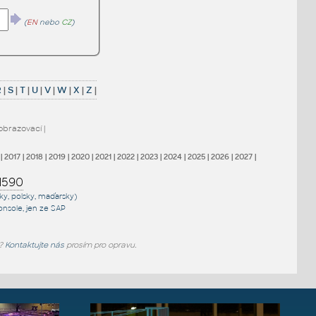
(
EN
nebo
CZ
)
R
|
S
|
T
|
U
|
V
|
W
|
X
|
Z
|
obrazovací
|
|
2017
|
2018
|
2019
|
2020
|
2021
|
2022
|
2023
|
2024
|
2025
|
2026
|
2027
|
1590
sky, polsky, maďarsky)
onsole
, jen
ze SAP
e?
Kontaktujte nás
prosím pro opravu.