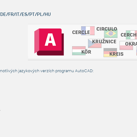
DE/FR/IT/ES/PT/PL/HU
dnotlivých jazykových verzích programu AutoCAD:
L
R