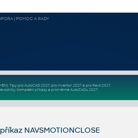
 PODPORA | POMOC A RADY
Z+EN)
. Tipy pro
AutoCAD 2027
, pro
Inventor 2027
a pro
Revit 2027
.
řevodníky
.
Kompletní
příkazy
a
proměnné AutoCADu 2027
.
příkaz NAVSMOTIONCLOSE