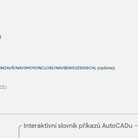
J
OTIONZAVŘ/NAVSMOTIONCLOSE/NAVBEWEGZEIGSCHL (options):
CZ):
Interaktivní slovník příkazů AutoCADu