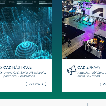
CAD
NÁSTROJE
CAD
ZPRÁVY
Online CAD, BIM a GIS nástroje,
Aktuality, nabídky a 
převodníky, prohlížeče
světa CAx řešení
Více info
Ví