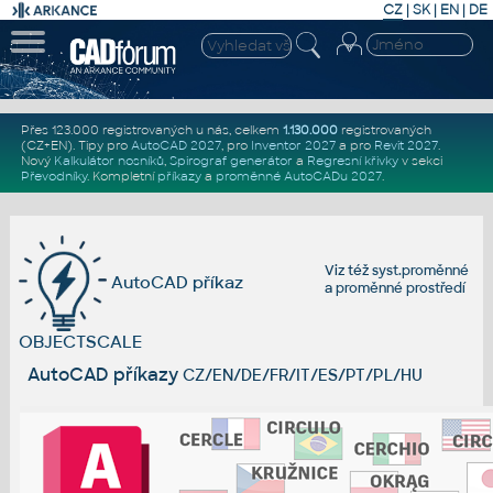
CZ
|
SK
|
EN
|
DE
Přes 123.000 registrovaných u nás, celkem
1.130.000
registrovaných
(CZ+EN)
. Tipy pro
AutoCAD 2027
, pro
Inventor 2027
a pro
Revit 2027
.
Nový
Kalkulátor nosníků
,
Spirograf generátor
a
Regresní křivky
v sekci
Převodníky
.
Kompletní
příkazy
a
proměnné AutoCADu 2027
.
Viz též
syst.proměnné
AutoCAD příkaz
a
proměnné prostředí
OBJECTSCALE
AutoCAD příkazy
CZ/EN/DE/FR/IT/ES/PT/PL/HU