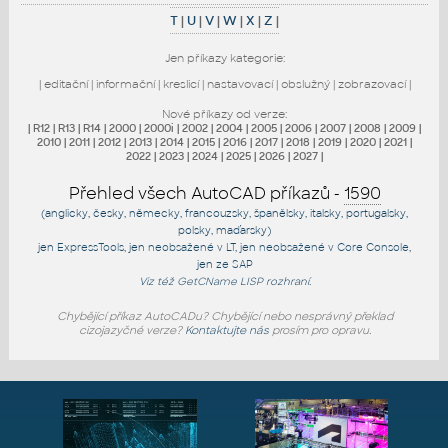
T
|
U
|
V
|
W
|
X
|
Z
|
Jen příkazy kategorie:
|
editační
|
informační
|
kreslicí
|
nastavovací
|
obslužný
|
zobrazovací
|
Nové příkazy od verze:
|
R12
|
R13
|
R14
|
2000
|
2000i
|
2002
|
2004
|
2005
|
2006
|
2007
|
2008
|
2009
|
2010
|
2011
|
2012
|
2013
|
2014
|
2015
|
2016
|
2017
|
2018
|
2019
|
2020
|
2021
|
2022
|
2023
|
2024
|
2025
|
2026
|
2027
|
Přehled všech AutoCAD příkazů -
1590
(anglicky, česky, německy, francouzsky, španělsky, italsky, portugalsky,
polsky, maďarsky)
jen
ExpressTools
, jen
neobsažené v LT
, jen
neobsažené v Core Console
,
jen
ze SAP
Viz též
GetCName
LISP rozhraní.
Chybějící příkaz AutoCADu? Chybějící nebo nesprávný překlad
cizojazyčné verze?
Kontaktujte nás
prosím pro opravu.