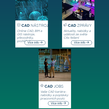
CAD
NÁSTROJE
CAD
ZPRÁVY
Online CAD, BIM a
Aktuality, nabídky a
GIS nástroje,
události ze světa
převodníky,
CAx řešení
prohlížeče
Více info
Více info
CAD
JOBS
Vaše CAD kariéra -
nabídky a poptávky
pracovních pozic
Více info