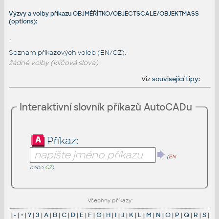
Výzvy a volby příkazu OBJMĚŘÍTKO/OBJECTSCALE/OBJEKTMASS
(options):
-
Seznam příkazových voleb (EN/CZ):
žádné volby (klíčová slova)
Viz
související tipy
:
Interaktivní slovník příkazů AutoCADu
Příkaz:
(
EN
nebo
CZ
)
Všechny příkazy:
|
-
|
+
|
?
|
3
|
A
|
B
|
C
|
D
|
E
|
F
|
G
|
H
|
I
|
J
|
K
|
L
|
M
|
N
|
O
|
P
|
Q
|
R
|
S
|