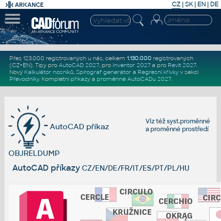
CZ
|
SK
|
EN
|
DE
Přes 123.000 registrovaných u nás, celkem
1.130.000
registrovaných
(CZ+EN)
. Tipy pro
AutoCAD 2027
, pro
Inventor 2027
a pro
Revit 2027
.
Nový
Kalkulátor nosníků
,
Spirograf generátor
a
Regresní křivky
v sekci
Převodníky
.
Kompletní
příkazy
a
proměnné AutoCADu 2027
.
Viz též
syst.proměnné
AutoCAD příkaz
a
proměnné prostředí
OBJRELDUMP
AutoCAD příkazy
CZ/EN/DE/FR/IT/ES/PT/PL/HU