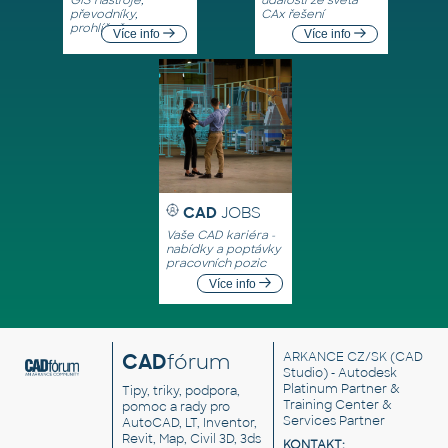
převodníky,
CAx řešení
prohlížeče
Více info
Více info
CAD
JOBS
Vaše CAD kariéra -
nabídky a poptávky
pracovních pozic
Více info
CAD
fórum
ARKANCE CZ/SK
(CAD
Studio) - Autodesk
Platinum Partner &
Tipy, triky, podpora,
Training Center &
pomoc a rady pro
Services Partner
AutoCAD, LT, Inventor,
Revit, Map, Civil 3D, 3ds
KONTAKT: