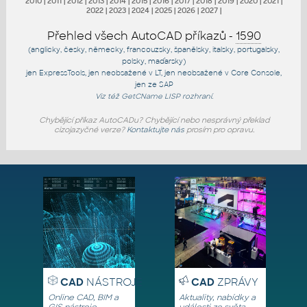
2010
|
2011
|
2012
|
2013
|
2014
|
2015
|
2016
|
2017
|
2018
|
2019
|
2020
|
2021
|
2022
|
2023
|
2024
|
2025
|
2026
|
2027
|
Přehled všech AutoCAD příkazů -
1590
(anglicky, česky, německy, francouzsky, španělsky, italsky, portugalsky,
polsky, maďarsky)
jen
ExpressTools
, jen
neobsažené v LT
, jen
neobsažené v Core Console
,
jen
ze SAP
Viz též
GetCName
LISP rozhraní.
Chybějící příkaz AutoCADu? Chybějící nebo nesprávný překlad
cizojazyčné verze?
Kontaktujte nás
prosím pro opravu.
CAD
NÁSTROJE
CAD
ZPRÁVY
Online CAD, BIM a
Aktuality, nabídky a
GIS nástroje,
události ze světa