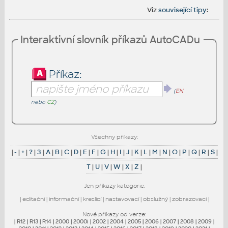
Viz
související tipy
:
Interaktivní slovník příkazů AutoCADu
Příkaz:
(
EN
nebo
CZ
)
Všechny příkazy:
|
-
|
+
|
?
|
3
|
A
|
B
|
C
|
D
|
E
|
F
|
G
|
H
|
I
|
J
|
K
|
L
|
M
|
N
|
O
|
P
|
Q
|
R
|
S
|
T
|
U
|
V
|
W
|
X
|
Z
|
Jen příkazy kategorie:
|
editační
|
informační
|
kreslicí
|
nastavovací
|
obslužný
|
zobrazovací
|
Nové příkazy od verze:
|
R12
|
R13
|
R14
|
2000
|
2000i
|
2002
|
2004
|
2005
|
2006
|
2007
|
2008
|
2009
|