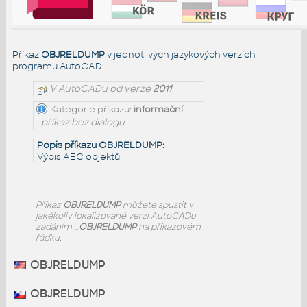
Příkaz
OBJRELDUMP
v jednotlivých jazykových verzích
programu AutoCAD:
V AutoCADu od verze
2011
Kategorie příkazu:
informační
• příkaz bez dialogu
Popis příkazu OBJRELDUMP:
Výpis AEC objektů
Příkaz
OBJRELDUMP
můžete spustit v
jakékoliv lokalizované verzi AutoCADu
zadáním
_OBJRELDUMP
na příkazovém
řádku.
OBJRELDUMP
OBJRELDUMP