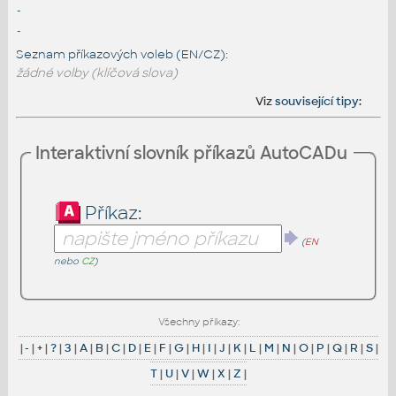
-
-
Seznam příkazových voleb (EN/CZ):
žádné volby (klíčová slova)
Viz
související tipy
:
Interaktivní slovník příkazů AutoCADu
Příkaz:
(
EN
nebo
CZ
)
Všechny příkazy:
|
-
|
+
|
?
|
3
|
A
|
B
|
C
|
D
|
E
|
F
|
G
|
H
|
I
|
J
|
K
|
L
|
M
|
N
|
O
|
P
|
Q
|
R
|
S
|
T
|
U
|
V
|
W
|
X
|
Z
|