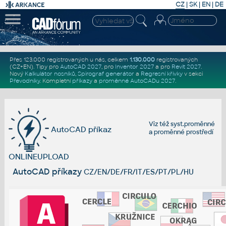
CZ
|
SK
|
EN
|
DE
Přes 123.000 registrovaných u nás, celkem
1.130.000
registrovaných
(CZ+EN)
. Tipy pro
AutoCAD 2027
, pro
Inventor 2027
a pro
Revit 2027
.
Nový
Kalkulátor nosníků
,
Spirograf generátor
a
Regresní křivky
v sekci
Převodníky
.
Kompletní
příkazy
a
proměnné AutoCADu 2027
.
Viz též
syst.proměnné
AutoCAD příkaz
a
proměnné prostředí
ONLINEUPLOAD
AutoCAD příkazy
CZ/EN/DE/FR/IT/ES/PT/PL/HU