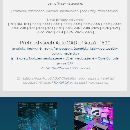
Jen příkazy kategorie:
|
editační
|
informační
|
kreslicí
|
nastavovací
|
obslužný
|
zobrazovací
|
Nové příkazy od verze:
|
R12
|
R13
|
R14
|
2000
|
2000i
|
2002
|
2004
|
2005
|
2006
|
2007
|
2008
|
2009
|
2010
|
2011
|
2012
|
2013
|
2014
|
2015
|
2016
|
2017
|
2018
|
2019
|
2020
|
2021
|
2022
|
2023
|
2024
|
2025
|
2026
|
2027
|
Přehled všech AutoCAD příkazů -
1590
(anglicky, česky, německy, francouzsky, španělsky, italsky, portugalsky,
polsky, maďarsky)
jen
ExpressTools
, jen
neobsažené v LT
, jen
neobsažené v Core Console
,
jen
ze SAP
Viz též
GetCName
LISP rozhraní.
Chybějící příkaz AutoCADu? Chybějící nebo nesprávný překlad
cizojazyčné verze?
Kontaktujte nás
prosím pro opravu.