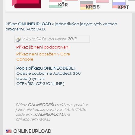
Příkaz
ONLINEUPLOAD
v jednotlivých jazykových verzích
programu AutoCAD:
V AutoCADu od verze
2013
Příkaz již není podporován!
Příkaz není obsažen v Core
Console
Popis příkazu ONLINEODEŠLI:
Odešle soubor na Autodesk 360
cloud (nyní viz
OTEVŘISLOŽKUONLINE)
Příkaz
ONLINEODEŠLI
můžete spustit v
jakékoliv lokalizované verzi AutoCADu
zadáním
_ONLINEUPLOAD
na
příkazovém řádku.
ONLINEUPLOAD