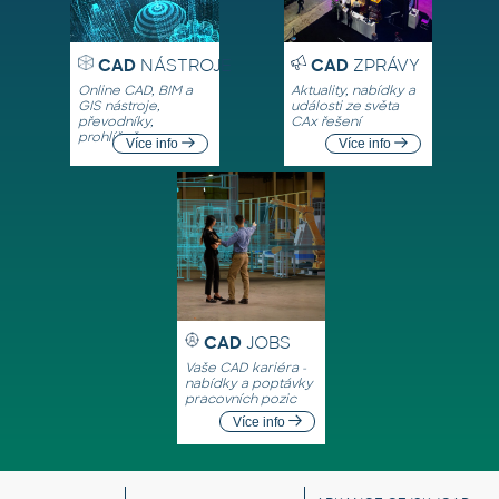
CAD
NÁSTROJE
CAD
ZPRÁVY
Online CAD, BIM a
Aktuality, nabídky a
GIS nástroje,
události ze světa
převodníky,
CAx řešení
prohlížeče
Více info
Více info
CAD
JOBS
Vaše CAD kariéra -
nabídky a poptávky
pracovních pozic
Více info