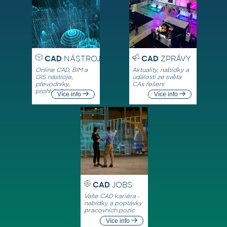
CAD
NÁSTROJE
CAD
ZPRÁVY
Online CAD, BIM a
Aktuality, nabídky a
GIS nástroje,
události ze světa
převodníky,
CAx řešení
prohlížeče
Více info
Více info
CAD
JOBS
Vaše CAD kariéra -
nabídky a poptávky
pracovních pozic
Více info