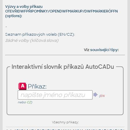
Výzvy a volby příkazu
OTEVŘIDWFPŘIPOMÍNKY/OPENDWFMARKUP/DWFMARKIERÖFFN
(options):
-
Seznam příkazových voleb (EN/CZ):
žádné volby (klíčová slova)
Viz
související tipy
:
Interaktivní slovník příkazů AutoCADu
Příkaz:
(
EN
nebo
CZ
)
Všechny příkazy: