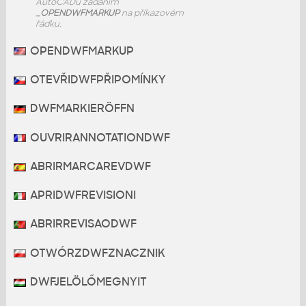
AutoCADu zadáním
_OPENDWFMARKUP
na příkazovém
řádku.
OPENDWFMARKUP
OTEVŘIDWFPŘIPOMÍNKY
DWFMARKIERÖFFN
OUVRIRANNOTATIONDWF
ABRIRMARCAREVDWF
APRIDWFREVISIONI
ABRIRREVISAODWF
OTWÓRZDWFZNACZNIK
DWFJELÖLŐMEGNYIT