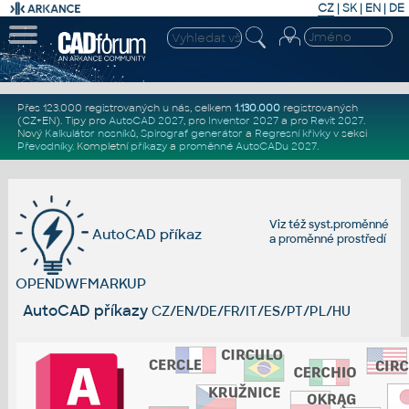
CZ
|
SK
|
EN
|
DE
Přes 123.000 registrovaných u nás, celkem
1.130.000
registrovaných
(CZ+EN)
. Tipy pro
AutoCAD 2027
, pro
Inventor 2027
a pro
Revit 2027
.
Nový
Kalkulátor nosníků
,
Spirograf generátor
a
Regresní křivky
v sekci
Převodníky
.
Kompletní
příkazy
a
proměnné AutoCADu 2027
.
Viz též
syst.proměnné
AutoCAD příkaz
a
proměnné prostředí
OPENDWFMARKUP
AutoCAD příkazy
CZ/EN/DE/FR/IT/ES/PT/PL/HU