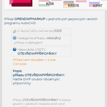
Příkaz
OPENDWFMARKUP
v jednotlivých jazykových verzích
programu AutoCAD:
V AutoCADu od verze
2005
Kategorie příkazu:
obslužný
• příkaz s dialogem
Nápověda (2027):
OTEVŘIDWFPŘIPOMÍNKY
Příkaz není obsažen v Core
Console
Popis
příkazu OTEVŘIDWFPŘIPOMÍNKY:
Načte DWF soubor obsahující
připomínky
Příkaz
OTEVŘIDWFPŘIPOMÍNKY
můžete
spustit v jakékoliv lokalizované verzi