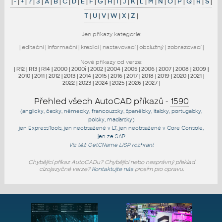
|
-
|
+
|
?
|
3
|
A
|
B
|
C
|
D
|
E
|
F
|
G
|
H
|
I
|
J
|
K
|
L
|
M
|
N
|
O
|
P
|
Q
|
R
|
S
|
T
|
U
|
V
|
W
|
X
|
Z
|
Jen příkazy kategorie:
|
editační
|
informační
|
kreslicí
|
nastavovací
|
obslužný
|
zobrazovací
|
Nové příkazy od verze:
|
R12
|
R13
|
R14
|
2000
|
2000i
|
2002
|
2004
|
2005
|
2006
|
2007
|
2008
|
2009
|
2010
|
2011
|
2012
|
2013
|
2014
|
2015
|
2016
|
2017
|
2018
|
2019
|
2020
|
2021
|
2022
|
2023
|
2024
|
2025
|
2026
|
2027
|
Přehled všech AutoCAD příkazů -
1590
(anglicky, česky, německy, francouzsky, španělsky, italsky, portugalsky,
polsky, maďarsky)
jen
ExpressTools
, jen
neobsažené v LT
, jen
neobsažené v Core Console
,
jen
ze SAP
Viz též
GetCName
LISP rozhraní.
Chybějící příkaz AutoCADu? Chybějící nebo nesprávný překlad
cizojazyčné verze?
Kontaktujte nás
prosím pro opravu.