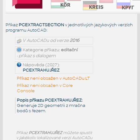
Příkaz
PCEXTRACTSECTION
v jednotlivých jazykových verzích
programu AutoCAD:
V AutoCADu od verze
2016
Kategorie příkazu:
editační
• příkaz s dialogem
Nápověda (2027):
PCEXTRAHUJŘEZ
Příkaz není obsažen v AutoCADu LT
Příkaz není obsažen v Core
Console
Popis příkazu PCEXTRAHUJŘEZ:
Generuje 2D geometrii z mračna
bodů s řezem.
Příkaz
PCEXTRAHUJŘEZ
můžete spustit
v jakékoliv lokalizované verzi AutoCADu