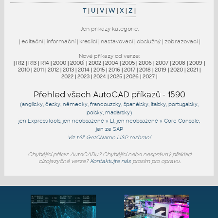
T
|
U
|
V
|
W
|
X
|
Z
|
Jen příkazy kategorie:
|
editační
|
informační
|
kreslicí
|
nastavovací
|
obslužný
|
zobrazovací
|
Nové příkazy od verze:
|
R12
|
R13
|
R14
|
2000
|
2000i
|
2002
|
2004
|
2005
|
2006
|
2007
|
2008
|
2009
|
2010
|
2011
|
2012
|
2013
|
2014
|
2015
|
2016
|
2017
|
2018
|
2019
|
2020
|
2021
|
2022
|
2023
|
2024
|
2025
|
2026
|
2027
|
Přehled všech AutoCAD příkazů -
1590
(anglicky, česky, německy, francouzsky, španělsky, italsky, portugalsky,
polsky, maďarsky)
jen
ExpressTools
, jen
neobsažené v LT
, jen
neobsažené v Core Console
,
jen
ze SAP
Viz též
GetCName
LISP rozhraní.
Chybějící příkaz AutoCADu? Chybějící nebo nesprávný překlad
cizojazyčné verze?
Kontaktujte nás
prosím pro opravu.