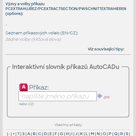
Výzvy a volby příkazu
PCEXTRAHUJŘEZ/PCEXTRACTSECTION/PWSCHNITTEXTRAHIEREN
(options):
-
Seznam příkazových voleb (EN/CZ):
žádné volby (klíčová slova)
Viz
související tipy
:
Interaktivní slovník příkazů AutoCADu
Příkaz:
(
EN
nebo
CZ
)
Všechny příkazy:
|
-
|
+
|
?
|
3
|
A
|
B
|
C
|
D
|
E
|
F
|
G
|
H
|
I
|
J
|
K
|
L
|
M
|
N
|
O
|
P
|
Q
|
R
|
S
|