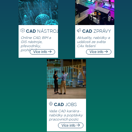
CAD
NÁSTROJE
CAD
ZPRÁVY
Online CAD, BIM a
Aktuality, nabídky a
GIS nástroje,
události ze světa
převodníky,
CAx řešení
prohlížeče
Více info
Více info
CAD
JOBS
Vaše CAD kariéra -
nabídky a poptávky
pracovních pozic
Více info