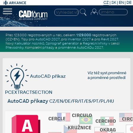
CZ
|
SK
|
EN
|
DE
Přes 123.000 registrovaných u nás, celkem
1.129.000
registrovaných
(CZ+EN)
. Tipy pro
AutoCAD 2027
, pro
Inventor 2027
a pro
Revit 2027
.
Nový
Kalkulátor nosníků
,
Spirograf generátor
a
Regresní křivky
v sekci
Převodníky
.
Kompletní
příkazy
a
proměnné AutoCADu 2027
.
Viz též
syst.proměnné
AutoCAD příkaz
a
proměnné prostředí
PCEXTRACTSECTION
AutoCAD příkazy
CZ/EN/DE/FR/IT/ES/PT/PL/HU