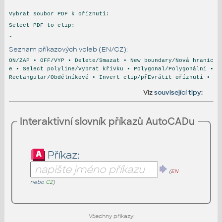
Vybrat soubor PDF k oříznutí:
Select PDF to clip:
-
Seznam příkazových voleb (EN/CZ):
ON/ZAP • OFF/VYP • Delete/Smazat • New boundary/Nová hranic
e • Select polyline/Vybrat křivku • Polygonal/Polygonální •
Rectangular/Obdélníkové • Invert clip/přEvrátit oříznutí •
Viz
související tipy
:
Interaktivní slovník příkazů AutoCADu
Příkaz:
(
EN
nebo
CZ
)
Všechny příkazy: