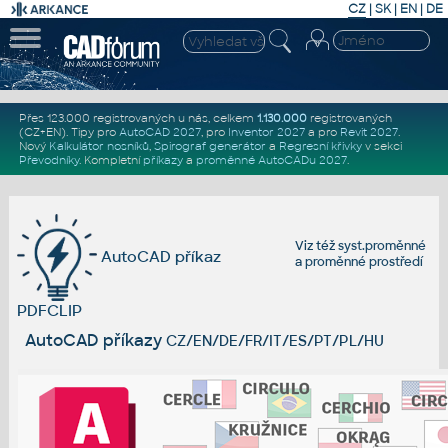
CZ
|
SK
|
EN
|
DE
Přes 123.000 registrovaných u nás, celkem
1.130.000
registrovaných
(CZ+EN)
. Tipy pro
AutoCAD 2027
, pro
Inventor 2027
a pro
Revit 2027
.
Nový
Kalkulátor nosníků
,
Spirograf generátor
a
Regresní křivky
v sekci
Převodníky
.
Kompletní
příkazy
a
proměnné AutoCADu 2027
.
Viz též
syst.proměnné
AutoCAD příkaz
a
proměnné prostředí
PDFCLIP
AutoCAD příkazy
CZ/EN/DE/FR/IT/ES/PT/PL/HU