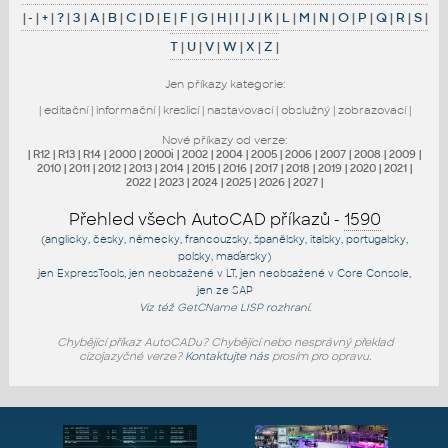
|
-
|
+
|
?
|
3
|
A
|
B
|
C
|
D
|
E
|
F
|
G
|
H
|
I
|
J
|
K
|
L
|
M
|
N
|
O
|
P
|
Q
|
R
|
S
|
T
|
U
|
V
|
W
|
X
|
Z
|
Jen příkazy kategorie:
|
editační
|
informační
|
kreslicí
|
nastavovací
|
obslužný
|
zobrazovací
|
Nové příkazy od verze:
|
R12
|
R13
|
R14
|
2000
|
2000i
|
2002
|
2004
|
2005
|
2006
|
2007
|
2008
|
2009
|
2010
|
2011
|
2012
|
2013
|
2014
|
2015
|
2016
|
2017
|
2018
|
2019
|
2020
|
2021
|
2022
|
2023
|
2024
|
2025
|
2026
|
2027
|
Přehled všech AutoCAD příkazů -
1590
(anglicky, česky, německy, francouzsky, španělsky, italsky, portugalsky,
polsky, maďarsky)
jen
ExpressTools
, jen
neobsažené v LT
, jen
neobsažené v Core Console
,
jen
ze SAP
Viz též
GetCName
LISP rozhraní.
Chybějící příkaz AutoCADu? Chybějící nebo nesprávný překlad
cizojazyčné verze?
Kontaktujte nás
prosím pro opravu.