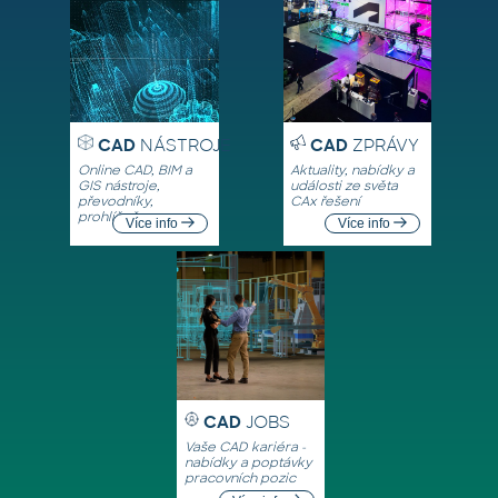
CAD
NÁSTROJE
CAD
ZPRÁVY
Online CAD, BIM a
Aktuality, nabídky a
GIS nástroje,
události ze světa
převodníky,
CAx řešení
prohlížeče
Více info
Více info
CAD
JOBS
Vaše CAD kariéra -
nabídky a poptávky
pracovních pozic