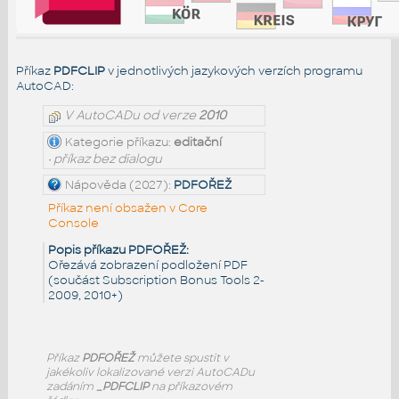
Příkaz
PDFCLIP
v jednotlivých jazykových verzích programu
AutoCAD:
V AutoCADu od verze
2010
Kategorie příkazu:
editační
• příkaz bez dialogu
Nápověda (2027):
PDFOŘEŽ
Příkaz není obsažen v Core
Console
Popis příkazu PDFOŘEŽ:
Ořezává zobrazení podložení PDF
(součást Subscription Bonus Tools 2-
2009, 2010+)
Příkaz
PDFOŘEŽ
můžete spustit v
jakékoliv lokalizované verzi AutoCADu
zadáním
_PDFCLIP
na příkazovém