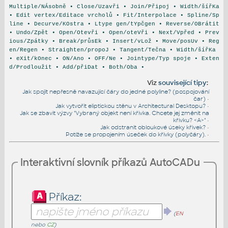
Multiple/NÁsobně • Close/Uzavři • Join/Připoj • Width/šířKa
• Edit vertex/Editace vrcholů • Fit/Interpolace • Spline/Sp
line • Decurve/KOstra • Ltype gen/tYpčgen • Reverse/OBrátit
• Undo/Zpět • Open/Otevři • Open/oteVři • Next/Vpřed • Prev
ious/Zpátky • Break/průsEk • Insert/vLož • Move/posUv • Reg
en/Regen • Straighten/propoJ • Tangent/Tečna • Width/šířKa
• eXit/kOnec • ON/Ano • OFF/Ne • Jointype/Typ spoje • Exten
d/Prodloužit • Add/přiDat • Both/Oba •
Viz
související tipy
:
Jak spojit nepřesně navazující čáry do jedné polyline? (pospojování
čar)
•
Jak vytvořit eliptickou stěnu v Architectural Desktopu?
•
Jak se zbavit výzvy "Vybraný objekt není křivka. Chcete jej změnit na
křivku? <A>"
•
Jak odstranit obloukové úseky křivek?
•
Potíže se propojením úseček do křivky (polyčáry).
•
Interaktivní slovník příkazů AutoCADu
Příkaz:
(
EN
nebo
CZ
)