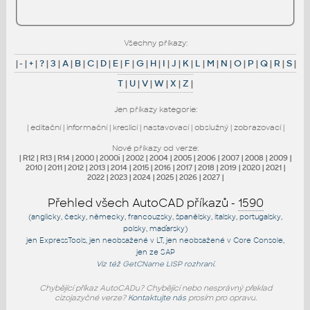
Všechny příkazy:
|
-
|
+
|
?
|
3
|
A
|
B
|
C
|
D
|
E
|
F
|
G
|
H
|
I
|
J
|
K
|
L
|
M
|
N
|
O
|
P
|
Q
|
R
|
S
|
T
|
U
|
V
|
W
|
X
|
Z
|
Jen příkazy kategorie:
|
editační
|
informační
|
kreslicí
|
nastavovací
|
obslužný
|
zobrazovací
|
Nové příkazy od verze:
|
R12
|
R13
|
R14
|
2000
|
2000i
|
2002
|
2004
|
2005
|
2006
|
2007
|
2008
|
2009
|
2010
|
2011
|
2012
|
2013
|
2014
|
2015
|
2016
|
2017
|
2018
|
2019
|
2020
|
2021
|
2022
|
2023
|
2024
|
2025
|
2026
|
2027
|
Přehled všech AutoCAD příkazů -
1590
(anglicky, česky, německy, francouzsky, španělsky, italsky, portugalsky,
polsky, maďarsky)
jen
ExpressTools
, jen
neobsažené v LT
, jen
neobsažené v Core Console
,
jen
ze SAP
Viz též
GetCName
LISP rozhraní.
Chybějící příkaz AutoCADu? Chybějící nebo nesprávný překlad
cizojazyčné verze?
Kontaktujte nás
prosím pro opravu.