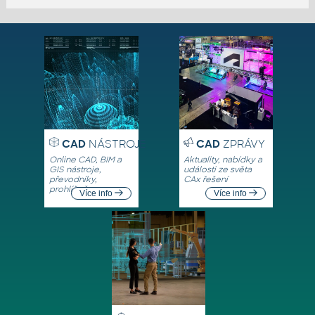
CAD
NÁSTROJE
CAD
ZPRÁVY
Online CAD, BIM a
Aktuality, nabídky a
GIS nástroje,
události ze světa
převodníky,
CAx řešení
prohlížeče
Více info
Více info