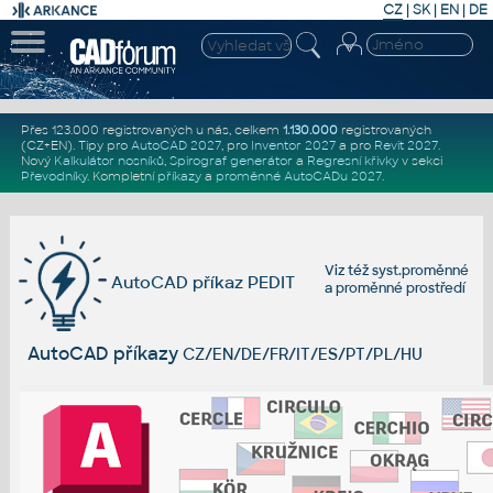
CZ
|
SK
|
EN
|
DE
Přes 123.000 registrovaných u nás, celkem
1.130.000
registrovaných
(CZ+EN)
. Tipy pro
AutoCAD 2027
, pro
Inventor 2027
a pro
Revit 2027
.
Nový
Kalkulátor nosníků
,
Spirograf generátor
a
Regresní křivky
v sekci
Převodníky
.
Kompletní
příkazy
a
proměnné AutoCADu 2027
.
Viz též
syst.proměnné
AutoCAD příkaz PEDIT
a
proměnné prostředí
AutoCAD příkazy
CZ/EN/DE/FR/IT/ES/PT/PL/HU