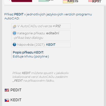
Příkaz
PEDIT
v jednotlivých jazykových verzích programu
AutoCAD:
V AutoCADu od verze
≤ R12
Kategorie příkazu:
editační
• příkaz bez dialogu
Nápověda (2027):
KEDIT
Popis příkazu KEDIT:
Edituje křivku (polyline)
Příkaz
KEDIT
můžete spustit v jakékoliv
lokalizované verzi AutoCADu zadáním
_PEDIT
na příkazovém řádku.
PEDIT
KEDIT