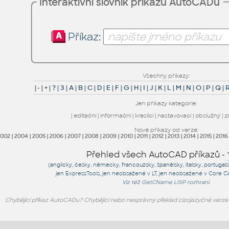
Interaktivní slovník příkazů AutoCADu
Příkaz:
Všechny příkazy:
|
-
|
+
|
?
|
3
|
A
|
B
|
C
|
D
|
E
|
F
|
G
|
H
|
I
|
J
|
K
|
L
|
M
|
N
|
O
|
P
|
Q
|
Jen příkazy kategorie:
|
editační
|
informační
|
kreslicí
|
nastavovací
|
obslužný
|
z
Nové příkazy od verze:
2002
|
2004
|
2005
|
2006
|
2007
|
2008
|
2009
|
2010
|
2011
|
2012
|
2013
|
2014
|
2015
|
2016
Přehled všech AutoCAD příkazů -
(anglicky, česky, německy, francouzsky, španělsky, italsky, portugal
jen
ExpressTools
, jen
neobsažené v LT
, jen
neobsažené v Core C
Viz též
GetCName
LISP rozhraní.
Chybějící příkaz AutoCADu? Chybějící nebo nesprávný překlad cizojazyčné verz