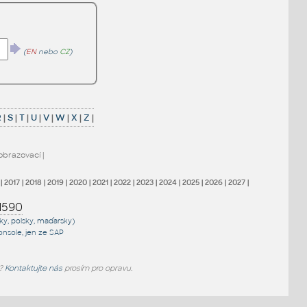
(
EN
nebo
CZ
)
R
|
S
|
T
|
U
|
V
|
W
|
X
|
Z
|
obrazovací
|
|
2017
|
2018
|
2019
|
2020
|
2021
|
2022
|
2023
|
2024
|
2025
|
2026
|
2027
|
1590
sky, polsky, maďarsky)
onsole
, jen
ze SAP
e?
Kontaktujte nás
prosím pro opravu.