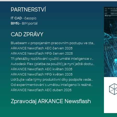
PARTNERSTVÍ
IT CAD
- časopis
BIMfo
- BIM portál
CAD ZPRÁVY
Bluebeam v propojeném pracovním postupu ve stavebnictví: Proč je int
ARKANCE Newsflash AEC červen 2026
ARKANCE Newsflash MFG červen 2026
Tři překážky rozšiřování využití umělé inteligence ve stavebním prům
Autodesk Flex (platba za použití) je nyní ještě dostupnější
ARKANCE Newsflash AEC květen 2026
ARKANCE Newsflash MFG květen 2026
Udržujte vaše týmy produktivní díky podpoře vedené odborníky
Od experimentování s umělou inteligencí k reálnému dopadu na podniká
ARKANCE Newsflash AEC duben 2026
Zpravodaj ARKANCE Newsflash