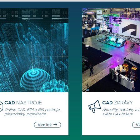
CAD
NÁSTROJE
CAD
ZPRÁVY
Online CAD, BIM a GIS nástroje,
Aktuality, nabídky a 
převodníky, prohlížeče
světa CAx řešení
Více info
Ví