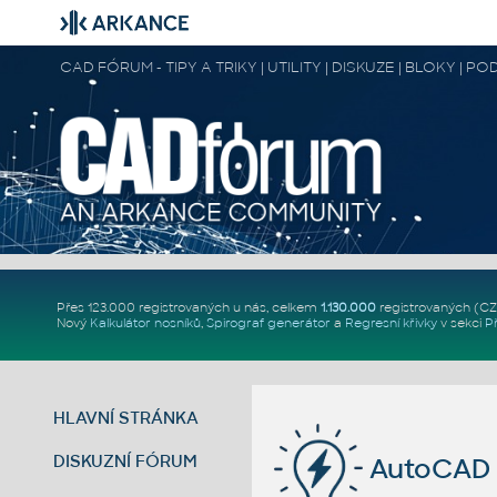
CAD FÓRUM - TIPY A TRIKY | UTILITY | DISKUZE | BLOKY |
Přes 123.000 registrovaných u nás, celkem
1.130.000
registrovaných (C
Nový
Kalkulátor nosníků
,
Spirograf generátor
a
Regresní křivky
v sekci
P
HLAVNÍ STRÁNKA
DISKUZNÍ FÓRUM
AutoCAD 