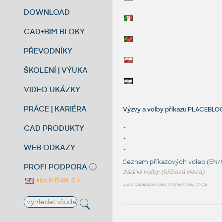
DOWNLOAD
CAD+BIM BLOKY
PŘEVODNÍKY
ŠKOLENÍ | VÝUKA
VIDEO UKÁZKY
PRÁCE | KARIÉRA
Výzvy a volby příkazu PLACEBL
CAD PRODUKTY
-
-
WEB ODKAZY
-
Seznam příkazových voleb (EN/
PROFI PODPORA
ⓘ
žádné volby (klíčová slova)
also in ENGLISH
autor databáze voleb: Michal Miclík, UPCE