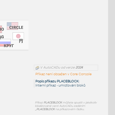
V AutoCADu od verze
2024
Příkaz není obsažen v Core Console
Popis příkazu PLACEBLOCK:
Interní příkaz - umisťování bloků
Příkaz
PLACEBLOCK
můžete spustit v jakékoliv
lokalizované verzi AutoCADu zadáním
_PLACEBLOCK
na příkazovém řádku.