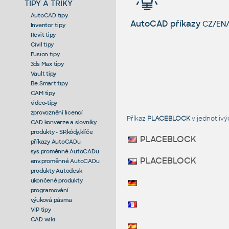
TIPY A TRIKY
AutoCAD tipy
AutoCAD příkazy
CZ/EN/
Inventor tipy
Revit tipy
Civil tipy
Fusion tipy
3ds Max tipy
Vault tipy
Be.Smart tipy
CAM tipy
video-tipy
zprovoznění licencí
Příkaz
PLACEBLOCK
v jednotliv
CAD konverze a slovníky
produkty - SP,kódy,klíče
PLACEBLOCK
příkazy AutoCADu
sys.proměnné AutoCADu
PLACEBLOCK
env.proměnné AutoCADu
produkty Autodesk
ukončené produkty
programování
výuková pásma
VIP tipy
CAD wiki