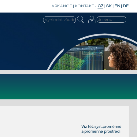
ARKANCE
|
KONTAKT
-
CZ
|
SK
|
EN
|
DE
Viz též
syst.proměnné
a
proměnné prostředí