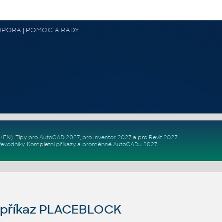
 PODPORA | POMOC A RADY
Z+EN)
. Tipy pro
AutoCAD 2027
, pro
Inventor 2027
a pro
Revit 2027
.
řevodníky
.
Kompletní
příkazy
a
proměnné AutoCADu 2027
.
příkaz PLACEBLOCK