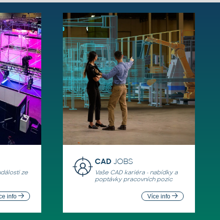
CAD
JOBS
události ze
Vaše CAD kariéra - nabídky a
poptávky pracovních pozic
ce info
Více info