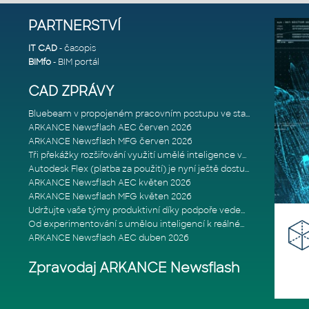
PARTNERSTVÍ
IT CAD
- časopis
BIMfo
- BIM portál
CAD ZPRÁVY
Bluebeam v propojeném pracovním postupu ve stavebnictví: Proč je int
ARKANCE Newsflash AEC červen 2026
ARKANCE Newsflash MFG červen 2026
Tři překážky rozšiřování využití umělé inteligence ve stavebním prům
Autodesk Flex (platba za použití) je nyní ještě dostupnější
ARKANCE Newsflash AEC květen 2026
ARKANCE Newsflash MFG květen 2026
Udržujte vaše týmy produktivní díky podpoře vedené odborníky
Od experimentování s umělou inteligencí k reálnému dopadu na podniká
ARKANCE Newsflash AEC duben 2026
Zpravodaj ARKANCE Newsflash