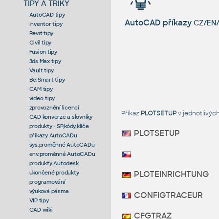
TIPY A TRIKY
AutoCAD tipy
AutoCAD příkazy
CZ/EN/
Inventor tipy
Revit tipy
Civil tipy
Fusion tipy
3ds Max tipy
Vault tipy
Be.Smart tipy
CAM tipy
video-tipy
zprovoznění licencí
Příkaz
PLOTSETUP
v jednotlivýc
CAD konverze a slovníky
produkty - SP,kódy,klíče
PLOTSETUP
příkazy AutoCADu
sys.proměnné AutoCADu
env.proměnné AutoCADu
produkty Autodesk
ukončené produkty
PLOTEINRICHTUNG
programování
výuková pásma
CONFIGTRACEUR
VIP tipy
CAD wiki
CFGTRAZ