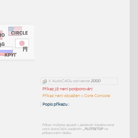
V AutoCADu od verze
2000
Příkaz již není podporován!
Příkaz není obsažen v Core Console
Popis příkazu :
Příkaz
můžete spustit v jakékoliv lokalizované
verzi AutoCADu zadáním
_PLOTSETUP
na
příkazovém řádku.