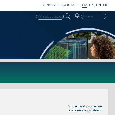
ARKANCE
|
KONTAKT
-
CZ
|
SK
|
EN
|
DE
Viz též
syst.proměnné
a
proměnné prostředí