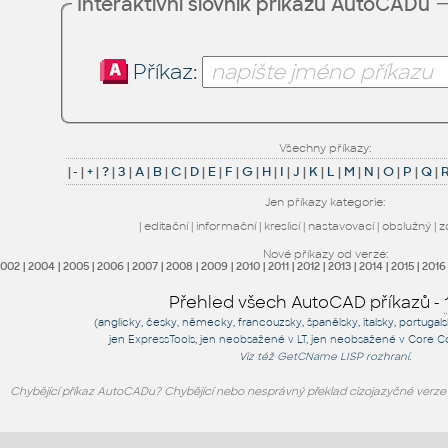
Interaktivní slovník příkazů AutoCADu
Příkaz:
Všechny příkazy:
|
-
|
+
|
?
|
3
|
A
|
B
|
C
|
D
|
E
|
F
|
G
|
H
|
I
|
J
|
K
|
L
|
M
|
N
|
O
|
P
|
Q
|
Jen příkazy kategorie:
|
editační
|
informační
|
kreslicí
|
nastavovací
|
obslužný
|
z
Nové příkazy od verze:
2002
|
2004
|
2005
|
2006
|
2007
|
2008
|
2009
|
2010
|
2011
|
2012
|
2013
|
2014
|
2015
|
2016
Přehled všech AutoCAD příkazů -
(anglicky, česky, německy, francouzsky, španělsky, italsky, portugal
jen
ExpressTools
, jen
neobsažené v LT
, jen
neobsažené v Core C
Viz též
GetCName
LISP rozhraní.
Chybějící příkaz AutoCADu? Chybějící nebo nesprávný překlad cizojazyčné verz