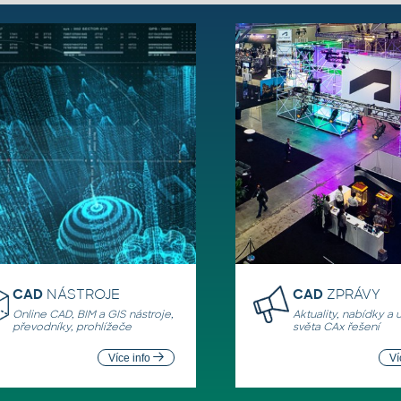
CAD
NÁSTROJE
CAD
ZPRÁVY
Online CAD, BIM a GIS nástroje,
Aktuality, nabídky a 
převodníky, prohlížeče
světa CAx řešení
Více info
Ví