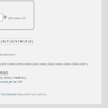
(
EN
nebo
CZ
)
R
|
S
|
T
|
U
|
V
|
W
|
X
|
Z
|
obrazovací
|
|
2017
|
2018
|
2019
|
2020
|
2021
|
2022
|
2023
|
2024
|
2025
|
2026
|
2027
|
1590
sky, polsky, maďarsky)
onsole
, jen
ze SAP
e?
Kontaktujte nás
prosím pro opravu.