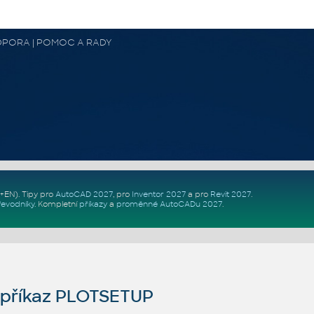
 PODPORA | POMOC A RADY
Z+EN)
. Tipy pro
AutoCAD 2027
, pro
Inventor 2027
a pro
Revit 2027
.
řevodníky
.
Kompletní
příkazy
a
proměnné AutoCADu 2027
.
příkaz PLOTSETUP