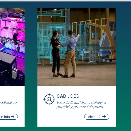
CAD
JOBS
události ze
Vaše CAD kariéra - nabídky a
poptávky pracovních pozic
ce info
Více info