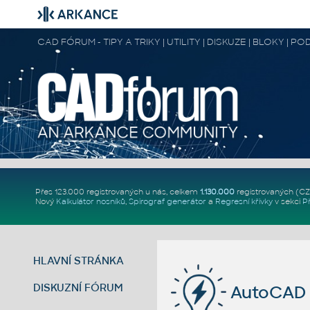
CAD FÓRUM - TIPY A TRIKY | UTILITY | DISKUZE | BLOKY |
Přes 123.000 registrovaných u nás, celkem
1.130.000
registrovaných (C
Nový
Kalkulátor nosníků
,
Spirograf generátor
a
Regresní křivky
v sekci
P
HLAVNÍ STRÁNKA
DISKUZNÍ FÓRUM
AutoCAD 