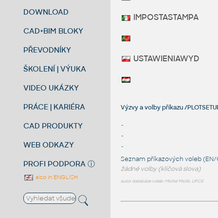
DOWNLOAD
IMPOSTASTAMPA
CAD+BIM BLOKY
PŘEVODNÍKY
USTAWIENIAWYD
ŠKOLENÍ | VÝUKA
VIDEO UKÁZKY
PRÁCE | KARIÉRA
Výzvy a volby příkazu /PLOTSET
CAD PRODUKTY
-
-
WEB ODKAZY
-
Seznam příkazových voleb (EN/
PROFI PODPORA
ⓘ
žádné volby (klíčová slova)
also in ENGLISH
autor databáze voleb: Michal Miclík, UPCE