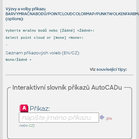
Výzvy a volby příkazu
BARVYMRAČNABODŮ/POINTCLOUDCOLORMAP/PUNKTWOLKENFARBM
(options):
Vyberte mračno bodů nebo [Žádné] <Žádné>:
Select point cloud or [None] <None>:
-
Seznam příkazových voleb (EN/CZ):
None/Žádné •
Viz
související tipy
:
Interaktivní slovník příkazů AutoCADu
Příkaz:
(
EN
nebo
CZ
)