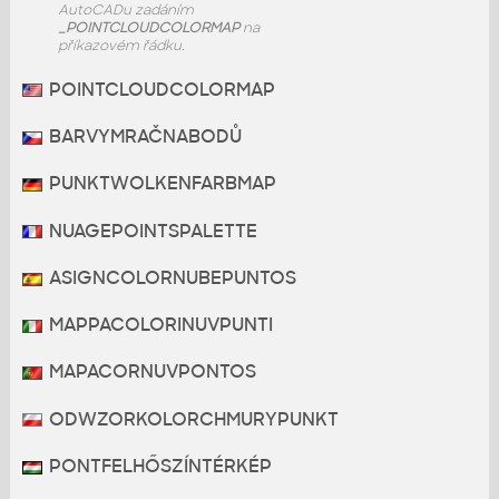
AutoCADu zadáním
_POINTCLOUDCOLORMAP
na
příkazovém řádku.
POINTCLOUDCOLORMAP
BARVYMRAČNABODŮ
PUNKTWOLKENFARBMAP
NUAGEPOINTSPALETTE
ASIGNCOLORNUBEPUNTOS
MAPPACOLORINUVPUNTI
MAPACORNUVPONTOS
ODWZORKOLORCHMURYPUNKT
PONTFELHŐSZÍNTÉRKÉP