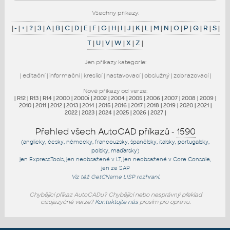
Všechny příkazy:
|
-
|
+
|
?
|
3
|
A
|
B
|
C
|
D
|
E
|
F
|
G
|
H
|
I
|
J
|
K
|
L
|
M
|
N
|
O
|
P
|
Q
|
R
|
S
|
T
|
U
|
V
|
W
|
X
|
Z
|
Jen příkazy kategorie:
|
editační
|
informační
|
kreslicí
|
nastavovací
|
obslužný
|
zobrazovací
|
Nové příkazy od verze:
|
R12
|
R13
|
R14
|
2000
|
2000i
|
2002
|
2004
|
2005
|
2006
|
2007
|
2008
|
2009
|
2010
|
2011
|
2012
|
2013
|
2014
|
2015
|
2016
|
2017
|
2018
|
2019
|
2020
|
2021
|
2022
|
2023
|
2024
|
2025
|
2026
|
2027
|
Přehled všech AutoCAD příkazů -
1590
(anglicky, česky, německy, francouzsky, španělsky, italsky, portugalsky,
polsky, maďarsky)
jen
ExpressTools
, jen
neobsažené v LT
, jen
neobsažené v Core Console
,
jen
ze SAP
Viz též
GetCName
LISP rozhraní.
Chybějící příkaz AutoCADu? Chybějící nebo nesprávný překlad
cizojazyčné verze?
Kontaktujte nás
prosím pro opravu.