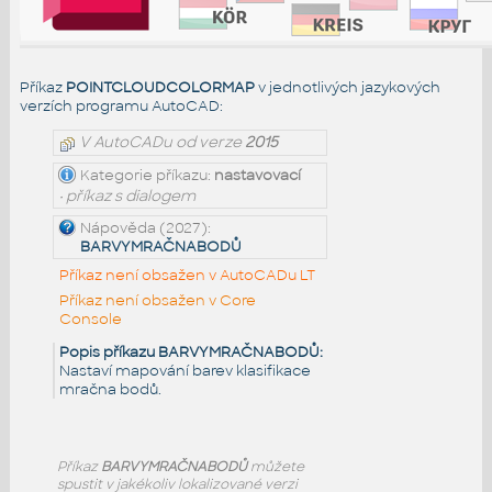
Příkaz
POINTCLOUDCOLORMAP
v jednotlivých jazykových
verzích programu AutoCAD:
V AutoCADu od verze
2015
Kategorie příkazu:
nastavovací
• příkaz s dialogem
Nápověda (2027):
BARVYMRAČNABODŮ
Příkaz není obsažen v AutoCADu LT
Příkaz není obsažen v Core
Console
Popis příkazu BARVYMRAČNABODŮ:
Nastaví mapování barev klasifikace
mračna bodů.
Příkaz
BARVYMRAČNABODŮ
můžete
spustit v jakékoliv lokalizované verzi