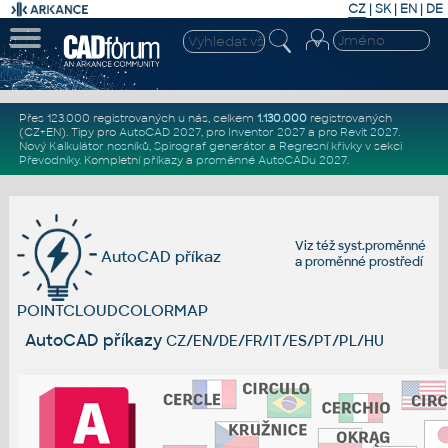
CZ
|
SK
|
EN
|
DE
Přes 123.000 registrovaných u nás, celkem
1.130.000
registrovaných
(CZ+EN)
. Tipy pro
AutoCAD 2027
, pro
Inventor 2027
a pro
Revit 2027
.
Nový
Kalkulátor nosníků
,
Spirograf generátor
a
Regresní křivky
v sekci
Převodníky
.
Kompletní
příkazy
a
proměnné AutoCADu 2027
.
Viz též
syst.proměnné
AutoCAD příkaz
a
proměnné prostředí
POINTCLOUDCOLORMAP
AutoCAD příkazy
CZ/EN/DE/FR/IT/ES/PT/PL/HU