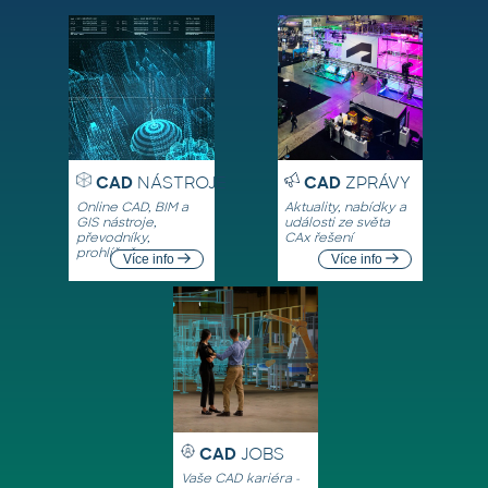
CAD
NÁSTROJE
CAD
ZPRÁVY
Online CAD, BIM a
Aktuality, nabídky a
GIS nástroje,
události ze světa
převodníky,
CAx řešení
prohlížeče
Více info
Více info
CAD
JOBS
Vaše CAD kariéra -