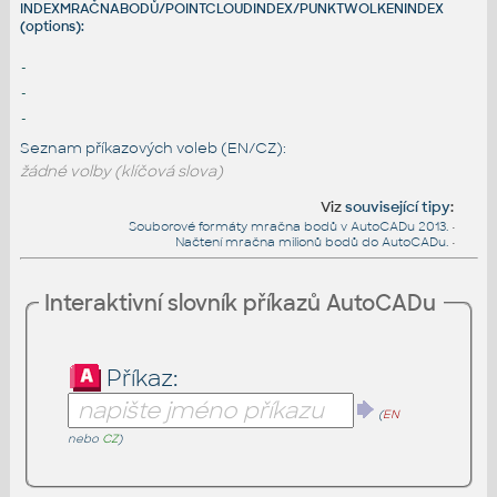
INDEXMRAČNABODŮ/POINTCLOUDINDEX/PUNKTWOLKENINDEX
(options):
-
-
-
Seznam příkazových voleb (EN/CZ):
žádné volby (klíčová slova)
Viz
související tipy
:
Souborové formáty mračna bodů v AutoCADu 2013.
•
Načtení mračna milionů bodů do AutoCADu.
•
Interaktivní slovník příkazů AutoCADu
Příkaz:
(
EN
nebo
CZ
)