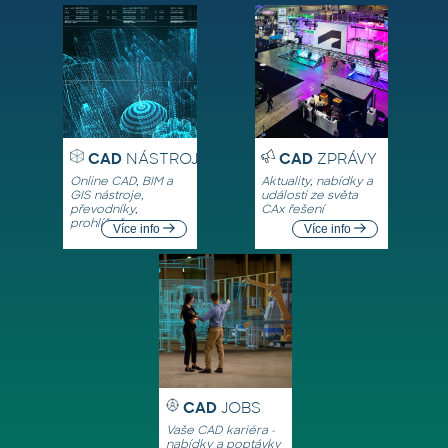
CAD
NÁSTROJE
CAD
ZPRÁVY
Online CAD, BIM a
Aktuality, nabídky a
GIS nástroje,
události ze světa
převodníky,
CAx řešení
prohlížeče
Více info
Více info
CAD
JOBS
Vaše CAD kariéra -
nabídky a poptávky