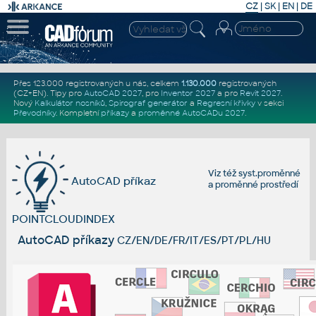
CZ
|
SK
|
EN
|
DE
Přes 123.000 registrovaných u nás, celkem
1.130.000
registrovaných
(CZ+EN)
. Tipy pro
AutoCAD 2027
, pro
Inventor 2027
a pro
Revit 2027
.
Nový
Kalkulátor nosníků
,
Spirograf generátor
a
Regresní křivky
v sekci
Převodníky
.
Kompletní
příkazy
a
proměnné AutoCADu 2027
.
Viz též
syst.proměnné
AutoCAD příkaz
a
proměnné prostředí
POINTCLOUDINDEX
AutoCAD příkazy
CZ/EN/DE/FR/IT/ES/PT/PL/HU