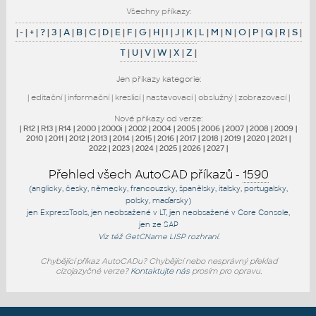
Všechny příkazy:
|
-
|
+
|
?
|
3
|
A
|
B
|
C
|
D
|
E
|
F
|
G
|
H
|
I
|
J
|
K
|
L
|
M
|
N
|
O
|
P
|
Q
|
R
|
S
|
T
|
U
|
V
|
W
|
X
|
Z
|
Jen příkazy kategorie:
|
editační
|
informační
|
kreslicí
|
nastavovací
|
obslužný
|
zobrazovací
|
Nové příkazy od verze:
|
R12
|
R13
|
R14
|
2000
|
2000i
|
2002
|
2004
|
2005
|
2006
|
2007
|
2008
|
2009
|
2010
|
2011
|
2012
|
2013
|
2014
|
2015
|
2016
|
2017
|
2018
|
2019
|
2020
|
2021
|
2022
|
2023
|
2024
|
2025
|
2026
|
2027
|
Přehled všech AutoCAD příkazů -
1590
(anglicky, česky, německy, francouzsky, španělsky, italsky, portugalsky,
polsky, maďarsky)
jen
ExpressTools
, jen
neobsažené v LT
, jen
neobsažené v Core Console
,
jen
ze SAP
Viz též
GetCName
LISP rozhraní.
Chybějící příkaz AutoCADu? Chybějící nebo nesprávný překlad
cizojazyčné verze?
Kontaktujte nás
prosím pro opravu.