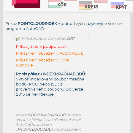
Příkaz
POINTCLOUDINDEX
v jednotlivých jazykových verzích
programu AutoCAD:
V AutoCADu od verze
2011
Příkaz již není podporován!
Příkaz není obsažen v AutoCADu LT
Příkaz není obsažen v Core
Console
Popis příkazu INDEXMRAČNABODŮ:
Vytvoří indexovaný soubor mračna
bodů (PCG nebo ISD) z
prověřovaného souboru. Od verze
2015 se neindexuje.
Příkaz
INDEXMRAČNABODŮ
můžete
spustit v jakékoliv lokalizované verzi
AutoCADu zadáním
_POINTCLOUDINDEX
na příkazovém