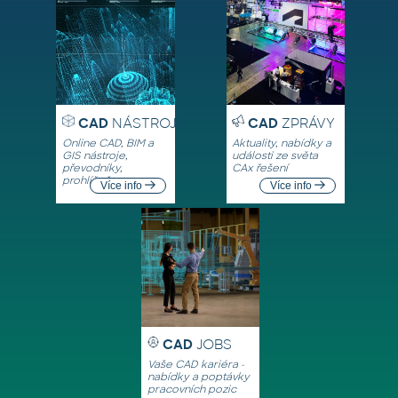
CAD
NÁSTROJE
CAD
ZPRÁVY
Online CAD, BIM a
Aktuality, nabídky a
GIS nástroje,
události ze světa
převodníky,
CAx řešení
prohlížeče
Více info
Více info
CAD
JOBS
Vaše CAD kariéra -
nabídky a poptávky
pracovních pozic