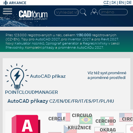
CZ
|
SK
|
EN
|
DE
Přes 123.000 registrovaných u nás, celkem
1.130.000
registrovaných
(CZ+EN)
. Tipy pro
AutoCAD 2027
, pro
Inventor 2027
a pro
Revit 2027
.
Nový
Kalkulátor nosníků
,
Spirograf generátor
a
Regresní křivky
v sekci
Převodníky
.
Kompletní
příkazy
a
proměnné AutoCADu 2027
.
Viz též
syst.proměnné
AutoCAD příkaz
a
proměnné prostředí
POINTCLOUDMANAGER
AutoCAD příkazy
CZ/EN/DE/FR/IT/ES/PT/PL/HU