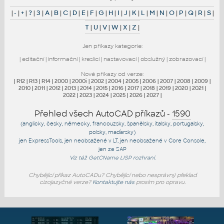
|
-
|
+
|
?
|
3
|
A
|
B
|
C
|
D
|
E
|
F
|
G
|
H
|
I
|
J
|
K
|
L
|
M
|
N
|
O
|
P
|
Q
|
R
|
S
|
T
|
U
|
V
|
W
|
X
|
Z
|
Jen příkazy kategorie:
|
editační
|
informační
|
kreslicí
|
nastavovací
|
obslužný
|
zobrazovací
|
Nové příkazy od verze:
|
R12
|
R13
|
R14
|
2000
|
2000i
|
2002
|
2004
|
2005
|
2006
|
2007
|
2008
|
2009
|
2010
|
2011
|
2012
|
2013
|
2014
|
2015
|
2016
|
2017
|
2018
|
2019
|
2020
|
2021
|
2022
|
2023
|
2024
|
2025
|
2026
|
2027
|
Přehled všech AutoCAD příkazů -
1590
(anglicky, česky, německy, francouzsky, španělsky, italsky, portugalsky,
polsky, maďarsky)
jen
ExpressTools
, jen
neobsažené v LT
, jen
neobsažené v Core Console
,
jen
ze SAP
Viz též
GetCName
LISP rozhraní.
Chybějící příkaz AutoCADu? Chybějící nebo nesprávný překlad
cizojazyčné verze?
Kontaktujte nás
prosím pro opravu.