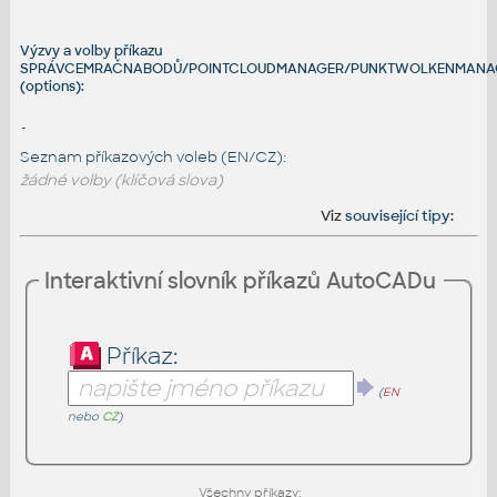
Výzvy a volby příkazu
SPRÁVCEMRAČNABODŮ/POINTCLOUDMANAGER/PUNKTWOLKENMANA
(options):
-
Seznam příkazových voleb (EN/CZ):
žádné volby (klíčová slova)
Viz
související tipy
:
Interaktivní slovník příkazů AutoCADu
Příkaz:
(
EN
nebo
CZ
)
Všechny příkazy: