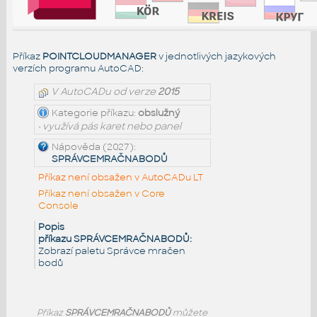
Příkaz
POINTCLOUDMANAGER
v jednotlivých jazykových
verzích programu AutoCAD:
V AutoCADu od verze
2015
Kategorie příkazu:
obslužný
• využívá pás karet nebo panel
Nápověda (2027):
SPRÁVCEMRAČNABODŮ
Příkaz není obsažen v AutoCADu LT
Příkaz není obsažen v Core
Console
Popis
příkazu SPRÁVCEMRAČNABODŮ:
Zobrazí paletu Správce mračen
bodů
Příkaz
SPRÁVCEMRAČNABODŮ
můžete