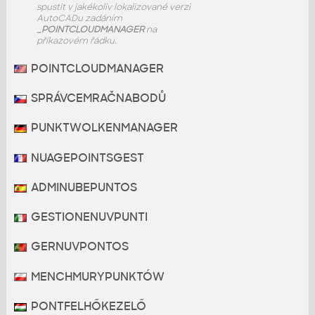
spustit v jakékoliv lokalizované verzi
AutoCADu zadáním
_POINTCLOUDMANAGER
na
příkazovém řádku.
POINTCLOUDMANAGER
SPRÁVCEMRAČNABODŮ
PUNKTWOLKENMANAGER
NUAGEPOINTSGEST
ADMINUBEPUNTOS
GESTIONENUVPUNTI
GERNUVPONTOS
MENCHMURYPUNKTÓW
PONTFELHŐKEZELŐ