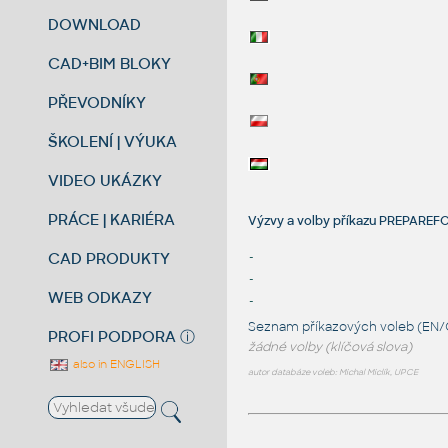
DOWNLOAD
CAD+BIM BLOKY
PŘEVODNÍKY
ŠKOLENÍ | VÝUKA
VIDEO UKÁZKY
PRÁCE | KARIÉRA
Výzvy a volby příkazu PREPAR
CAD PRODUKTY
-
-
WEB ODKAZY
-
Seznam příkazových voleb (EN/
PROFI PODPORA
ⓘ
žádné volby (klíčová slova)
also in ENGLISH
autor databáze voleb: Michal Miclík, UPCE