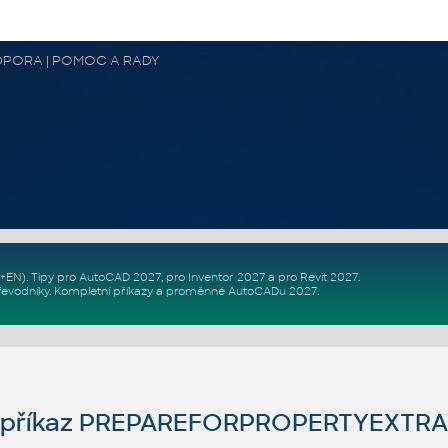
 PODPORA | POMOC A RADY
Z+EN)
. Tipy pro
AutoCAD 2027
, pro
Inventor 2027
a pro
Revit 2027
.
řevodníky
.
Kompletní
příkazy
a
proměnné AutoCADu 2027
.
příkaz PREPAREFORPROPERTYEXTR