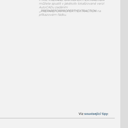
můžete spustit v jakékoliv lokalizované verzi
AutoCADu zadáním
_PREPAREFORPROPERTYEXTRACTION
na
příkazovém řádku.
Viz
související tipy
: