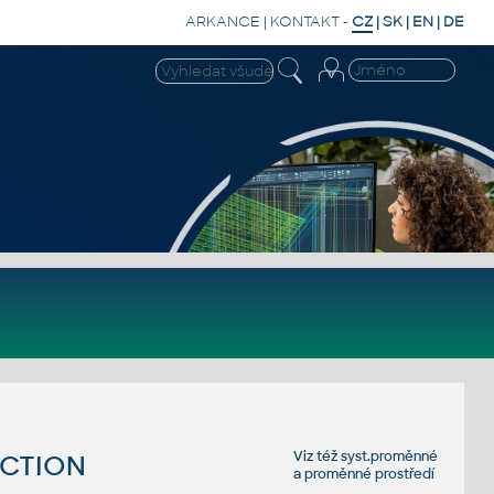
ARKANCE
|
KONTAKT
-
CZ
|
SK
|
EN
|
DE
Viz též
syst.proměnné
ACTION
a
proměnné prostředí