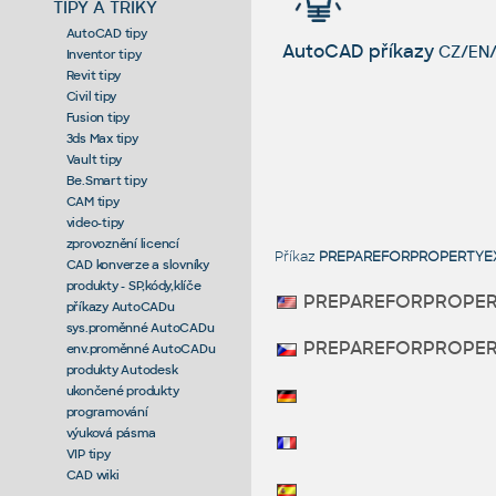
TIPY A TRIKY
AutoCAD tipy
AutoCAD příkazy
CZ/EN/
Inventor tipy
Revit tipy
Civil tipy
Fusion tipy
3ds Max tipy
Vault tipy
Be.Smart tipy
CAM tipy
video-tipy
zprovoznění licencí
Příkaz
PREPAREFORPROPERTYE
CAD konverze a slovníky
produkty - SP,kódy,klíče
PREPAREFORPROPER
příkazy AutoCADu
sys.proměnné AutoCADu
PREPAREFORPROPER
env.proměnné AutoCADu
produkty Autodesk
ukončené produkty
programování
výuková pásma
VIP tipy
CAD wiki