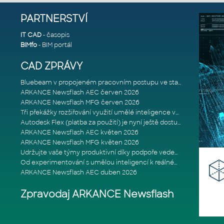
PARTNERSTVÍ
IT CAD
- časopis
BIMfo
- BIM portál
CAD ZPRÁVY
Bluebeam v propojeném pracovním postupu ve stavebnictví: Proč je int
ARKANCE Newsflash AEC červen 2026
ARKANCE Newsflash MFG červen 2026
Tři překážky rozšiřování využití umělé inteligence ve stavebním prům
Autodesk Flex (platba za použití) je nyní ještě dostupnější
ARKANCE Newsflash AEC květen 2026
ARKANCE Newsflash MFG květen 2026
Udržujte vaše týmy produktivní díky podpoře vedené odborníky
Od experimentování s umělou inteligencí k reálnému dopadu na podniká
ARKANCE Newsflash AEC duben 2026
Zpravodaj ARKANCE Newsflash