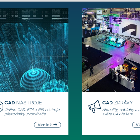
CAD
NÁSTROJE
CAD
ZPRÁVY
Online CAD, BIM a GIS nástroje,
Aktuality, nabídky a 
převodníky, prohlížeče
světa CAx řešení
Více info
Ví