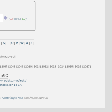
(
EN
nebo
CZ
)
R
|
S
|
T
|
U
|
V
|
W
|
X
|
Z
|
obrazovací
|
|
2017
|
2018
|
2019
|
2020
|
2021
|
2022
|
2023
|
2024
|
2025
|
2026
|
2027
|
1590
sky, polsky, maďarsky)
onsole
, jen
ze SAP
e?
Kontaktujte nás
prosím pro opravu.