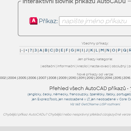
Interaktivní slovník příkazů AutoCADu
Příkaz:
Všechny příkazy:
|
-
|
+
|
?
|
3
|
A
|
B
|
C
|
D
|
E
|
F
|
G
|
H
|
I
|
J
|
K
|
L
|
M
|
N
|
O
|
P
|
Q
|
Jen příkazy kategorie:
|
editační
|
informační
|
kreslicí
|
nastavovací
|
obslužný
|
z
Nové příkazy od verze:
2002
|
2004
|
2005
|
2006
|
2007
|
2008
|
2009
|
2010
|
2011
|
2012
|
2013
|
2014
|
2015
|
2016
Přehled všech AutoCAD příkazů -
(anglicky, česky, německy, francouzsky, španělsky, italsky, portugal
jen
ExpressTools
, jen
neobsažené v LT
, jen
neobsažené v Core C
Viz též
GetCName
LISP rozhraní.
Chybějící příkaz AutoCADu? Chybějící nebo nesprávný překlad cizojazyčné verz