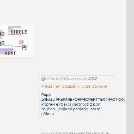
V AutoCADu od verze
2019
Příkaz není obsažen v Core Console
Popis
příkazu PREPAREFORPROPERTYEXTRACTION:
Připraví extrakci vlastností z json
souboru (sdílené pohledy, interní
příkaz)
Příkaz
PREPAREFORPROPERTYEXTRACTION