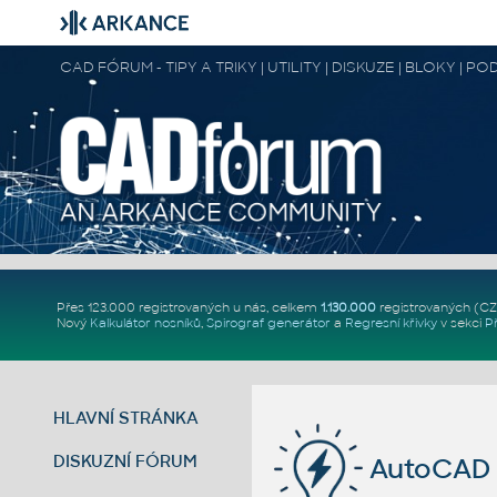
CAD FÓRUM - TIPY A TRIKY | UTILITY | DISKUZE | BLOKY |
Přes 123.000 registrovaných u nás, celkem
1.130.000
registrovaných (C
Nový
Kalkulátor nosníků
,
Spirograf generátor
a
Regresní křivky
v sekci
P
HLAVNÍ STRÁNKA
DISKUZNÍ FÓRUM
AutoCAD 