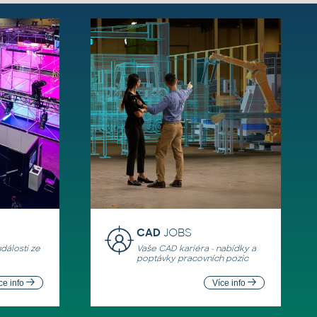
CAD
JOBS
události ze
Vaše CAD kariéra - nabídky a
poptávky pracovních pozic
ce info
Více info