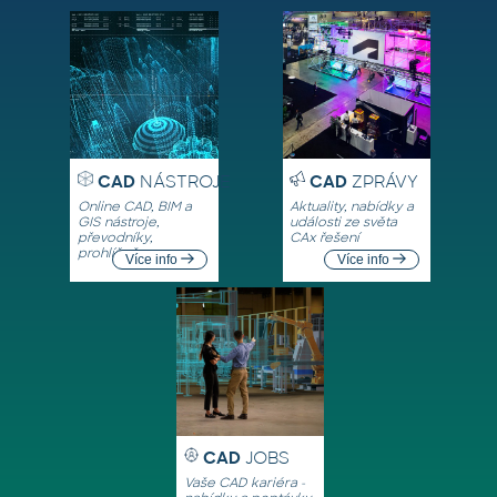
CAD
NÁSTROJE
CAD
ZPRÁVY
Online CAD, BIM a
Aktuality, nabídky a
GIS nástroje,
události ze světa
převodníky,
CAx řešení
prohlížeče
Více info
Více info
CAD
JOBS
Vaše CAD kariéra -