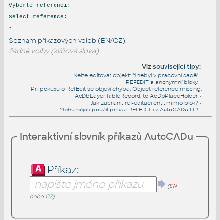
Vyberte referenci:
Select reference:
-
Seznam příkazových voleb (EN/CZ):
žádné volby (klíčová slova)
Viz
související tipy
:
Nelze editovat objekt: "1 nebyl v pracovní sadě"
•
REFEDIT a anonymní bloky.
•
Při pokusu o RefEdit se objeví chyba: Object reference missing:
AcDbLayerTableRecord, to AcDbPlaceHolder
•
Jak zabránit ref-editaci entit mimo blok?
•
Mohu nějak použít příkaz REFEDIT i v AutoCADu LT?
•
Interaktivní slovník příkazů AutoCADu
Příkaz:
(
EN
nebo
CZ
)