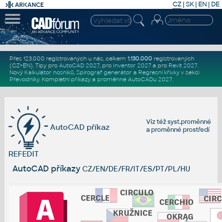
CZ
|
SK
|
EN
|
DE
Přes 123.000 registrovaných u nás, celkem
1.130.000
registrovaných
(CZ+EN)
. Tipy pro
AutoCAD 2027
, pro
Inventor 2027
a pro
Revit 2027
.
Nový
Kalkulátor nosníků
,
Spirograf generátor
a
Regresní křivky
v sekci
Převodníky
.
Kompletní
příkazy
a
proměnné AutoCADu 2027
.
Viz též
syst.proměnné
AutoCAD příkaz
a
proměnné prostředí
REFEDIT
AutoCAD příkazy
CZ/EN/DE/FR/IT/ES/PT/PL/HU