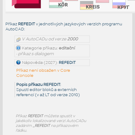
Příkaz
REFEDIT
v jednotlivých jazykových verzích programu
AutoCAD:
V AutoCADu od verze
2000
Kategorie příkazu:
editační
• příkaz s dialogem
Nápověda (2027):
REFEDIT
Příkaz není obsažen v Core
Console
Popis příkazu REFEDIT:
Spustí editor bloků a externích
referencí (v až LT od verze 2010)
Příkaz
REFEDIT
můžete spustit v
jakékoliv lokalizované verzi AutoCADu
zadáním
_REFEDIT
na příkazovém
řádku.