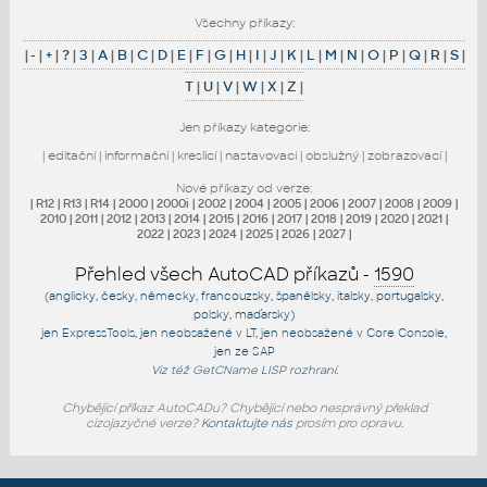
Všechny příkazy:
|
-
|
+
|
?
|
3
|
A
|
B
|
C
|
D
|
E
|
F
|
G
|
H
|
I
|
J
|
K
|
L
|
M
|
N
|
O
|
P
|
Q
|
R
|
S
|
T
|
U
|
V
|
W
|
X
|
Z
|
Jen příkazy kategorie:
|
editační
|
informační
|
kreslicí
|
nastavovací
|
obslužný
|
zobrazovací
|
Nové příkazy od verze:
|
R12
|
R13
|
R14
|
2000
|
2000i
|
2002
|
2004
|
2005
|
2006
|
2007
|
2008
|
2009
|
2010
|
2011
|
2012
|
2013
|
2014
|
2015
|
2016
|
2017
|
2018
|
2019
|
2020
|
2021
|
2022
|
2023
|
2024
|
2025
|
2026
|
2027
|
Přehled všech AutoCAD příkazů -
1590
(anglicky, česky, německy, francouzsky, španělsky, italsky, portugalsky,
polsky, maďarsky)
jen
ExpressTools
, jen
neobsažené v LT
, jen
neobsažené v Core Console
,
jen
ze SAP
Viz též
GetCName
LISP rozhraní.
Chybějící příkaz AutoCADu? Chybějící nebo nesprávný překlad
cizojazyčné verze?
Kontaktujte nás
prosím pro opravu.