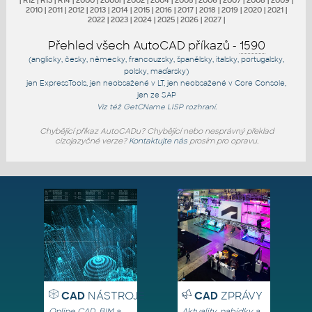
2010
|
2011
|
2012
|
2013
|
2014
|
2015
|
2016
|
2017
|
2018
|
2019
|
2020
|
2021
|
2022
|
2023
|
2024
|
2025
|
2026
|
2027
|
Přehled všech AutoCAD příkazů -
1590
(anglicky, česky, německy, francouzsky, španělsky, italsky, portugalsky,
polsky, maďarsky)
jen
ExpressTools
, jen
neobsažené v LT
, jen
neobsažené v Core Console
,
jen
ze SAP
Viz též
GetCName
LISP rozhraní.
Chybějící příkaz AutoCADu? Chybějící nebo nesprávný překlad
cizojazyčné verze?
Kontaktujte nás
prosím pro opravu.
CAD
NÁSTROJE
CAD
ZPRÁVY
Online CAD, BIM a
Aktuality, nabídky a