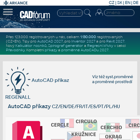
CZ
|
SK
|
EN
|
DE
Přes 123.000 registrovaných u nás, celkem
1.130.000
registrovaných
(CZ+EN)
. Tipy pro
AutoCAD 2027
, pro
Inventor 2027
a pro
Revit 2027
.
Nový
Kalkulátor nosníků
,
Spirograf generátor
a
Regresní křivky
v sekci
Převodníky
.
Kompletní
příkazy
a
proměnné AutoCADu 2027
.
Viz též
syst.proměnné
AutoCAD příkaz
a
proměnné prostředí
REGENALL
AutoCAD příkazy
CZ/EN/DE/FR/IT/ES/PT/PL/HU