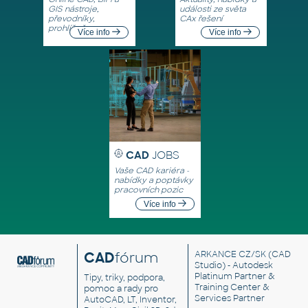
GIS nástroje,
události ze světa
převodníky,
CAx řešení
prohlížeče
Více info
Více info
CAD
JOBS
Vaše CAD kariéra -
nabídky a poptávky
pracovních pozic
Více info
CAD
fórum
ARKANCE CZ/SK
(CAD
Studio) - Autodesk
Platinum Partner &
Tipy, triky, podpora,
Training Center &
pomoc a rady pro
Services Partner
AutoCAD, LT, Inventor,