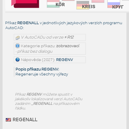
Příkaz
REGENALL
v jednotlivých jazykových verzích programu
AutoCAD:
V AutoCADu od verze
≤ R12
Kategorie příkazu:
zobrazovací
• příkaz bez dialogu
Nápověda (2027):
REGENV
Popis příkazu REGENV:
Regeneruje všechny výřezy
Příkaz
REGENV
můžete spustit v
jakékoliv lokalizované verzi AutoCADu
zadáním
_REGENALL
na příkazovém
řádku.
REGENALL