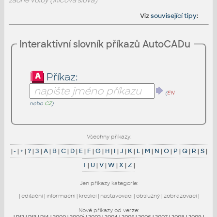
žádné volby (klíčová slova)
Viz
související tipy
:
Interaktivní slovník příkazů AutoCADu
Příkaz:
(
EN
nebo
CZ
)
Všechny příkazy:
|
-
|
+
|
?
|
3
|
A
|
B
|
C
|
D
|
E
|
F
|
G
|
H
|
I
|
J
|
K
|
L
|
M
|
N
|
O
|
P
|
Q
|
R
|
S
|
T
|
U
|
V
|
W
|
X
|
Z
|
Jen příkazy kategorie:
|
editační
|
informační
|
kreslicí
|
nastavovací
|
obslužný
|
zobrazovací
|
Nové příkazy od verze:
|
R12
|
R13
|
R14
|
2000
|
2000i
|
2002
|
2004
|
2005
|
2006
|
2007
|
2008
|
2009
|