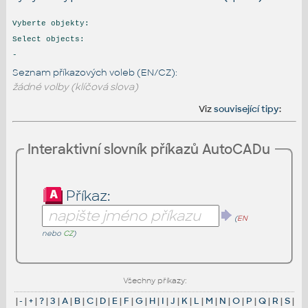
Vyberte objekty:
Select objects:
-
Seznam příkazových voleb (EN/CZ):
žádné volby (klíčová slova)
Viz
související tipy
:
Interaktivní slovník příkazů AutoCADu
Příkaz:
(
EN
nebo
CZ
)
Všechny příkazy:
|
-
|
+
|
?
|
3
|
A
|
B
|
C
|
D
|
E
|
F
|
G
|
H
|
I
|
J
|
K
|
L
|
M
|
N
|
O
|
P
|
Q
|
R
|
S
|