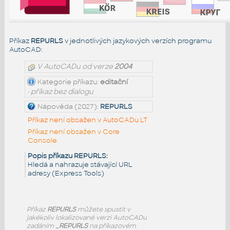
Příkaz
REPURLS
v jednotlivých jazykových verzích programu
AutoCAD:
V AutoCADu od verze
2004
Kategorie příkazu:
editační
• příkaz bez dialogu
Nápověda (2027):
REPURLS
Příkaz není obsažen v AutoCADu LT
Příkaz není obsažen v Core
Console
Popis příkazu REPURLS:
Hledá a nahrazuje stávající URL
adresy (Express Tools)
Příkaz
REPURLS
můžete spustit v
jakékoliv lokalizované verzi AutoCADu
zadáním
_REPURLS
na příkazovém