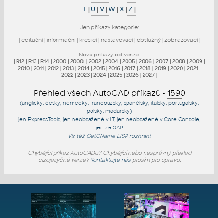
T
|
U
|
V
|
W
|
X
|
Z
|
Jen příkazy kategorie:
|
editační
|
informační
|
kreslicí
|
nastavovací
|
obslužný
|
zobrazovací
|
Nové příkazy od verze:
|
R12
|
R13
|
R14
|
2000
|
2000i
|
2002
|
2004
|
2005
|
2006
|
2007
|
2008
|
2009
|
2010
|
2011
|
2012
|
2013
|
2014
|
2015
|
2016
|
2017
|
2018
|
2019
|
2020
|
2021
|
2022
|
2023
|
2024
|
2025
|
2026
|
2027
|
Přehled všech AutoCAD příkazů -
1590
(anglicky, česky, německy, francouzsky, španělsky, italsky, portugalsky,
polsky, maďarsky)
jen
ExpressTools
, jen
neobsažené v LT
, jen
neobsažené v Core Console
,
jen
ze SAP
Viz též
GetCName
LISP rozhraní.
Chybějící příkaz AutoCADu? Chybějící nebo nesprávný překlad
cizojazyčné verze?
Kontaktujte nás
prosím pro opravu.