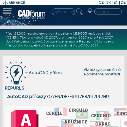
CZ
|
SK
|
EN
|
DE
Přes 123.000 registrovaných u nás, celkem
1.129.000
registrovaných
(CZ+EN)
. Tipy pro
AutoCAD 2027
, pro
Inventor 2027
a pro
Revit 2027
.
Nový
Kalkulátor nosníků
,
Spirograf generátor
a
Regresní křivky
v sekci
Převodníky
.
Kompletní
příkazy
a
proměnné AutoCADu 2027
.
Viz též
syst.proměnné
AutoCAD příkaz
a
proměnné prostředí
REPURLS
AutoCAD příkazy
CZ/EN/DE/FR/IT/ES/PT/PL/HU