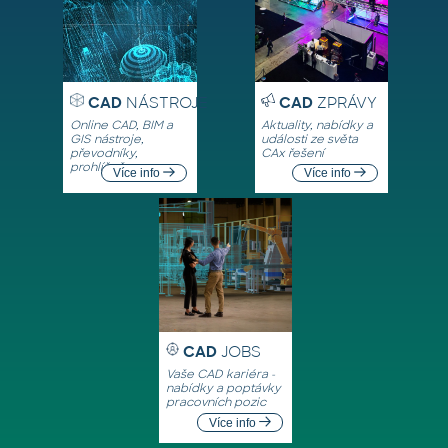
CAD
NÁSTROJE
CAD
ZPRÁVY
Online CAD, BIM a
Aktuality, nabídky a
GIS nástroje,
události ze světa
převodníky,
CAx řešení
prohlížeče
Více info
Více info
CAD
JOBS
Vaše CAD kariéra -
nabídky a poptávky
pracovních pozic
Více info