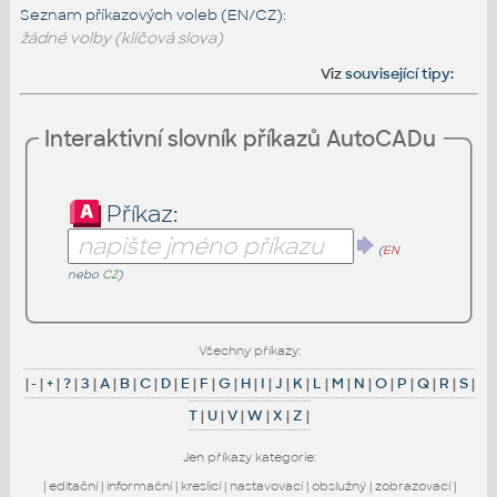
Seznam příkazových voleb (EN/CZ):
žádné volby (klíčová slova)
Viz
související tipy
:
Interaktivní slovník příkazů AutoCADu
Příkaz:
(
EN
nebo
CZ
)
Všechny příkazy:
|
-
|
+
|
?
|
3
|
A
|
B
|
C
|
D
|
E
|
F
|
G
|
H
|
I
|
J
|
K
|
L
|
M
|
N
|
O
|
P
|
Q
|
R
|
S
|
T
|
U
|
V
|
W
|
X
|
Z
|
Jen příkazy kategorie:
|
editační
|
informační
|
kreslicí
|
nastavovací
|
obslužný
|
zobrazovací
|