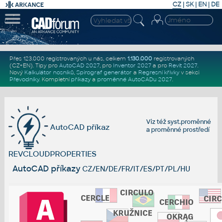
CZ
|
SK
|
EN
|
DE
Přes 123.000 registrovaných u nás, celkem
1.130.000
registrovaných
(CZ+EN)
. Tipy pro
AutoCAD 2027
, pro
Inventor 2027
a pro
Revit 2027
.
Nový
Kalkulátor nosníků
,
Spirograf generátor
a
Regresní křivky
v sekci
Převodníky
.
Kompletní
příkazy
a
proměnné AutoCADu 2027
.
Viz též
syst.proměnné
AutoCAD příkaz
a
proměnné prostředí
REVCLOUDPROPERTIES
AutoCAD příkazy
CZ/EN/DE/FR/IT/ES/PT/PL/HU