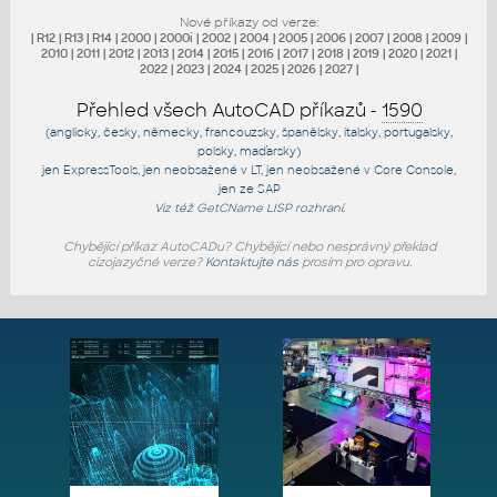
Nové příkazy od verze:
|
R12
|
R13
|
R14
|
2000
|
2000i
|
2002
|
2004
|
2005
|
2006
|
2007
|
2008
|
2009
|
2010
|
2011
|
2012
|
2013
|
2014
|
2015
|
2016
|
2017
|
2018
|
2019
|
2020
|
2021
|
2022
|
2023
|
2024
|
2025
|
2026
|
2027
|
Přehled všech AutoCAD příkazů -
1590
(anglicky, česky, německy, francouzsky, španělsky, italsky, portugalsky,
polsky, maďarsky)
jen
ExpressTools
, jen
neobsažené v LT
, jen
neobsažené v Core Console
,
jen
ze SAP
Viz též
GetCName
LISP rozhraní.
Chybějící příkaz AutoCADu? Chybějící nebo nesprávný překlad
cizojazyčné verze?
Kontaktujte nás
prosím pro opravu.