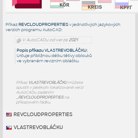
Příkaz
REVCLOUDPROPERTIES
v jednotlivých jazykových
verzích programu AutoCAD:
V AutoCADu od verze
2021
Popis příkazu VLASTREVOBLÁČKU:
Určuje přibližnou délku tětivy oblouků
ve vybraném revizním obláčku.
Příkaz
VLASTREVOBLÁČKU
můžete
spustit v jakékoliv lokalizované verzi
AutoCADu zadáním
_REVCLOUDPROPERTIES
na
příkazovém řádku.
REVCLOUDPROPERTIES
VLASTREVOBLÁČKU