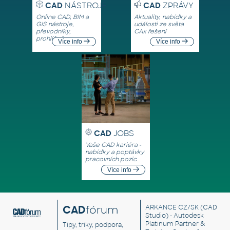
CAD
NÁSTROJE
CAD
ZPRÁVY
Online CAD, BIM a
Aktuality, nabídky a
GIS nástroje,
události ze světa
převodníky,
CAx řešení
prohlížeče
Více info
Více info
CAD
JOBS
Vaše CAD kariéra -
nabídky a poptávky
pracovních pozic
Více info
CAD
fórum
ARKANCE CZ/SK
(CAD
Studio) - Autodesk
Platinum Partner &
Tipy, triky, podpora,