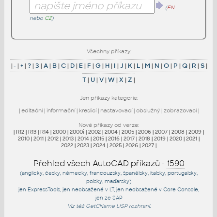
(
EN
nebo
CZ
)
Všechny příkazy:
|
-
|
+
|
?
|
3
|
A
|
B
|
C
|
D
|
E
|
F
|
G
|
H
|
I
|
J
|
K
|
L
|
M
|
N
|
O
|
P
|
Q
|
R
|
S
|
T
|
U
|
V
|
W
|
X
|
Z
|
Jen příkazy kategorie:
|
editační
|
informační
|
kreslicí
|
nastavovací
|
obslužný
|
zobrazovací
|
Nové příkazy od verze:
|
R12
|
R13
|
R14
|
2000
|
2000i
|
2002
|
2004
|
2005
|
2006
|
2007
|
2008
|
2009
|
2010
|
2011
|
2012
|
2013
|
2014
|
2015
|
2016
|
2017
|
2018
|
2019
|
2020
|
2021
|
2022
|
2023
|
2024
|
2025
|
2026
|
2027
|
Přehled všech AutoCAD příkazů -
1590
(anglicky, česky, německy, francouzsky, španělsky, italsky, portugalsky,
polsky, maďarsky)
jen
ExpressTools
, jen
neobsažené v LT
, jen
neobsažené v Core Console
,
jen
ze SAP
Viz též
GetCName
LISP rozhraní.