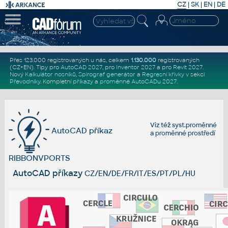
CZ
|
SK
|
EN
|
DE
Přes 123.000 registrovaných u nás, celkem
1.130.000
registrovaných
(CZ+EN)
. Tipy pro
AutoCAD 2027
, pro
Inventor 2027
a pro
Revit 2027
.
Nový
Kalkulátor nosníků
,
Spirograf generátor
a
Regresní křivky
v sekci
Převodníky
.
Kompletní
příkazy
a
proměnné AutoCADu 2027
.
Viz též
syst.proměnné
AutoCAD příkaz
a
proměnné prostředí
RIBBONVPORTS
AutoCAD příkazy
CZ/EN/DE/FR/IT/ES/PT/PL/HU