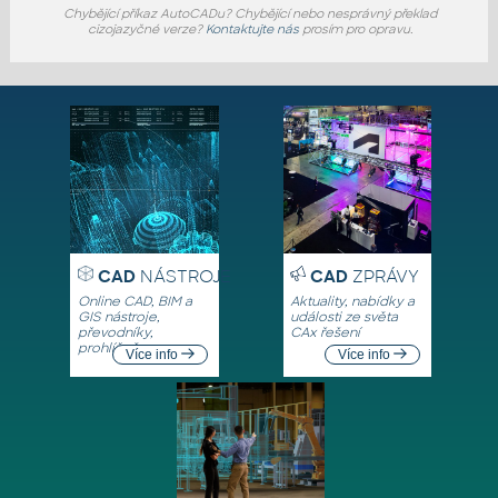
Chybějící příkaz AutoCADu? Chybějící nebo nesprávný překlad
cizojazyčné verze?
Kontaktujte nás
prosím pro opravu.
CAD
NÁSTROJE
CAD
ZPRÁVY
Online CAD, BIM a
Aktuality, nabídky a
GIS nástroje,
události ze světa
převodníky,
CAx řešení
prohlížeče
Více info
Více info