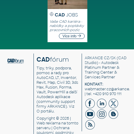
CAD
JOBS
Vaše CAD kariéra -
nabídky a poptávky
pracovních pozic
Více info
CAD
fórum
ARKANCE CZ/SK
(CAD
Studio) - Autodesk
Platinum Partner &
Tipy, triky, podpora,
Training Center &
pomoc a rady pro
Services Partner
AutoCAD, LT, Inventor,
Revit, Map, Civil 3D, 3ds
KONTAKT:
Max, Fusion, Forma,
webmaster.cz@arkance.w
Vault, PowerMill a další
| tel. +420 910 970 111
Autodesk aplikace
(community support
firmy ARKANCE). Viz
O portálu
.
Copyright © 2026 |
Web reklama
na tomto
serveru |
Ochrana
soukromí, podmínky