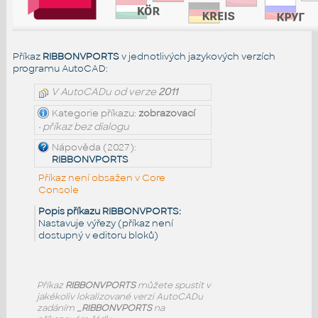
Příkaz
RIBBONVPORTS
v jednotlivých jazykových verzích
programu AutoCAD:
V AutoCADu od verze
2011
Kategorie příkazu:
zobrazovací
• příkaz bez dialogu
Nápověda (2027):
RIBBONVPORTS
Příkaz není obsažen v Core
Console
Popis příkazu RIBBONVPORTS:
Nastavuje výřezy (příkaz není
dostupný v editoru bloků)
Příkaz
RIBBONVPORTS
můžete spustit v
jakékoliv lokalizované verzi AutoCADu
zadáním
_RIBBONVPORTS
na