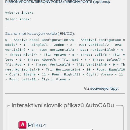
RIBBONVPORTS/RIBBONVPORTS/RIBBONVPORTS (options):
Vyberte index:
Select index:
-
Seznam příkazových voleb (EN/CZ):
0 - *Active Model Configuration*/0 - *Aktivní konfigurace m
odelu* • 1 - Single/1 - Jeden • 2 - Two: Vertical/2 - Dva:
Vertikálně • 3 - Two: Horizontal/3 - Dva: Horizontálně • 4
- Three: Right/4 - Tři: Vpravo • 5 - Three: Left/5 - Tři: V
levo • 6 - Three: Above/6 - Tři: Nad • 7 - Three: Below/7 -
Tři: Pod • 8 - Three: Vertical/8 - Tři: Vertikálně • 9 - Th
ree: Horizontal/9 - Tři: Horizontálně • 10 - Four: Equal/10
- Čtyři: Stejné • 11 - Four: Right/11 - Čtyři: Vpravo • 11
- Four: Left/12 - Čtyři: Vlevo •
Viz
související tipy
:
Interaktivní slovník příkazů AutoCADu
Příkaz: