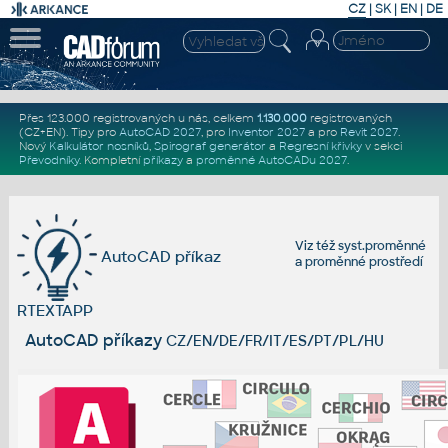
CZ
|
SK
|
EN
|
DE
Přes 123.000 registrovaných u nás, celkem
1.130.000
registrovaných
(CZ+EN)
. Tipy pro
AutoCAD 2027
, pro
Inventor 2027
a pro
Revit 2027
.
Nový
Kalkulátor nosníků
,
Spirograf generátor
a
Regresní křivky
v sekci
Převodníky
.
Kompletní
příkazy
a
proměnné AutoCADu 2027
.
Viz též
syst.proměnné
AutoCAD příkaz
a
proměnné prostředí
RTEXTAPP
AutoCAD příkazy
CZ/EN/DE/FR/IT/ES/PT/PL/HU