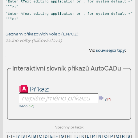
"Enter RText editing application or . for system default <"
""">:"
"Enter RText editing application or . for system default <"
""">:"
-
Seznam příkazových voleb (EN/CZ):
žádné volby (klíčová slova)
Viz
související tipy
:
Interaktivní slovník příkazů AutoCADu
Příkaz:
(
EN
nebo
CZ
)
Všechny příkazy:
|
-
|
+
|
?
|
3
|
A
|
B
|
C
|
D
|
E
|
F
|
G
|
H
|
I
|
J
|
K
|
L
|
M
|
N
|
O
|
P
|
Q
|
R
|
S
|