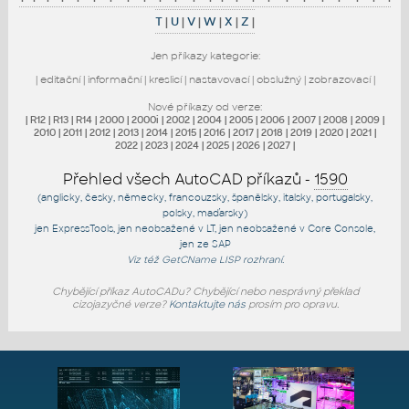
T
|
U
|
V
|
W
|
X
|
Z
|
Jen příkazy kategorie:
|
editační
|
informační
|
kreslicí
|
nastavovací
|
obslužný
|
zobrazovací
|
Nové příkazy od verze:
|
R12
|
R13
|
R14
|
2000
|
2000i
|
2002
|
2004
|
2005
|
2006
|
2007
|
2008
|
2009
|
2010
|
2011
|
2012
|
2013
|
2014
|
2015
|
2016
|
2017
|
2018
|
2019
|
2020
|
2021
|
2022
|
2023
|
2024
|
2025
|
2026
|
2027
|
Přehled všech AutoCAD příkazů -
1590
(anglicky, česky, německy, francouzsky, španělsky, italsky, portugalsky,
polsky, maďarsky)
jen
ExpressTools
, jen
neobsažené v LT
, jen
neobsažené v Core Console
,
jen
ze SAP
Viz též
GetCName
LISP rozhraní.
Chybějící příkaz AutoCADu? Chybějící nebo nesprávný překlad
cizojazyčné verze?
Kontaktujte nás
prosím pro opravu.