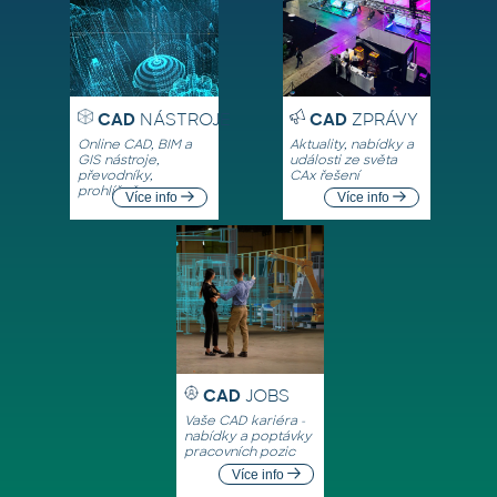
CAD
NÁSTROJE
CAD
ZPRÁVY
Online CAD, BIM a
Aktuality, nabídky a
GIS nástroje,
události ze světa
převodníky,
CAx řešení
prohlížeče
Více info
Více info
CAD
JOBS
Vaše CAD kariéra -
nabídky a poptávky
pracovních pozic
Více info