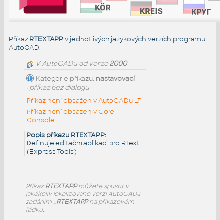
Příkaz
RTEXTAPP
v jednotlivých jazykových verzích programu
AutoCAD:
V AutoCADu od verze
2000
Kategorie příkazu:
nastavovací
• příkaz bez dialogu
Příkaz není obsažen v AutoCADu LT
Příkaz není obsažen v Core
Console
Popis příkazu RTEXTAPP:
Definuje editační aplikaci pro RText
(Express Tools)
Příkaz
RTEXTAPP
můžete spustit v
jakékoliv lokalizované verzi AutoCADu
zadáním
_RTEXTAPP
na příkazovém
řádku.