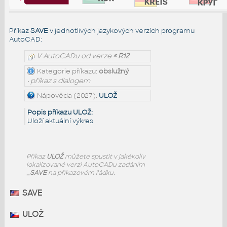
Příkaz
SAVE
v jednotlivých jazykových verzích programu
AutoCAD:
V AutoCADu od verze
≤ R12
Kategorie příkazu:
obslužný
• příkaz s dialogem
Nápověda (2027):
ULOŽ
Popis příkazu ULOŽ:
Uloží aktuální výkres
Příkaz
ULOŽ
můžete spustit v jakékoliv
lokalizované verzi AutoCADu zadáním
_SAVE
na příkazovém řádku.
SAVE
ULOŽ