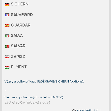
SICHERN
SAUVEGRD
GUARDAR
SALVA
SALVAR
ZAPISZ
ELMENT
Výzvy a volby příkazu ULOŽ/SAVE/SICHERN (options):
-
Seznam příkazových voleb (EN/CZ):
žádné volby (klíčová slova)
Viz
související tipy
: