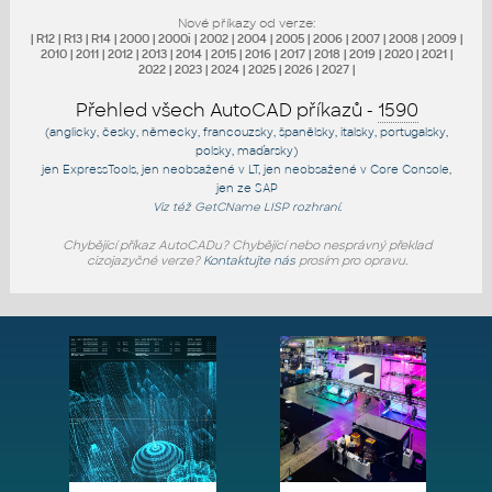
Nové příkazy od verze:
|
R12
|
R13
|
R14
|
2000
|
2000i
|
2002
|
2004
|
2005
|
2006
|
2007
|
2008
|
2009
|
2010
|
2011
|
2012
|
2013
|
2014
|
2015
|
2016
|
2017
|
2018
|
2019
|
2020
|
2021
|
2022
|
2023
|
2024
|
2025
|
2026
|
2027
|
Přehled všech AutoCAD příkazů -
1590
(anglicky, česky, německy, francouzsky, španělsky, italsky, portugalsky,
polsky, maďarsky)
jen
ExpressTools
, jen
neobsažené v LT
, jen
neobsažené v Core Console
,
jen
ze SAP
Viz též
GetCName
LISP rozhraní.
Chybějící příkaz AutoCADu? Chybějící nebo nesprávný překlad
cizojazyčné verze?
Kontaktujte nás
prosím pro opravu.