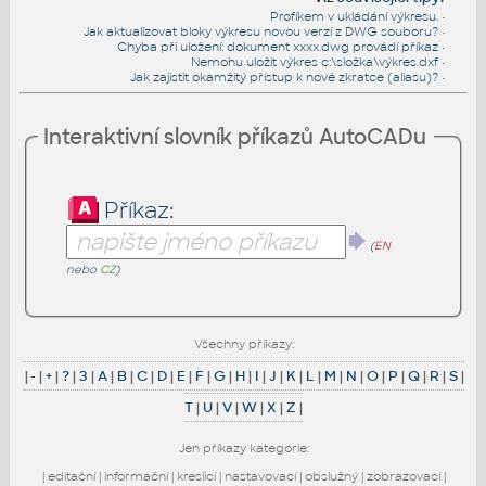
Profíkem v ukládání výkresu.
•
Jak aktualizovat bloky výkresu novou verzí z DWG souboru?
•
Chyba při uložení: dokument xxxx.dwg provádí příkaz
•
Nemohu uložit výkres c:\složka\výkres.dxf
•
Jak zajistit okamžitý přístup k nové zkratce (aliasu)?
•
Interaktivní slovník příkazů AutoCADu
Příkaz:
(
EN
nebo
CZ
)
Všechny příkazy:
|
-
|
+
|
?
|
3
|
A
|
B
|
C
|
D
|
E
|
F
|
G
|
H
|
I
|
J
|
K
|
L
|
M
|
N
|
O
|
P
|
Q
|
R
|
S
|
T
|
U
|
V
|
W
|
X
|
Z
|
Jen příkazy kategorie:
|
editační
|
informační
|
kreslicí
|
nastavovací
|
obslužný
|
zobrazovací
|