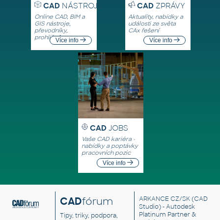
CAD
NÁSTROJE
CAD
ZPRÁVY
Online CAD, BIM a
Aktuality, nabídky a
GIS nástroje,
události ze světa
převodníky,
CAx řešení
prohlížeče
Více info
Více info
CAD
JOBS
Vaše CAD kariéra -
nabídky a poptávky
pracovních pozic
Více info
CAD
fórum
ARKANCE CZ/SK
(CAD
Studio) - Autodesk
Platinum Partner &
Tipy, triky, podpora,