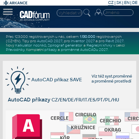
CZ
|
SK
|
EN
|
DE
Přes 123.000 registrovaných u nás, celkem
1.130.000
registrovaných
(CZ+EN)
. Tipy pro
AutoCAD 2027
, pro
Inventor 2027
a pro
Revit 2027
.
Nový
Kalkulátor nosníků
,
Spirograf generátor
a
Regresní křivky
v sekci
Převodníky
.
Kompletní
příkazy
a
proměnné AutoCADu 2027
.
Viz též
syst.proměnné
AutoCAD příkaz SAVE
a
proměnné prostředí
AutoCAD příkazy
CZ/EN/DE/FR/IT/ES/PT/PL/HU