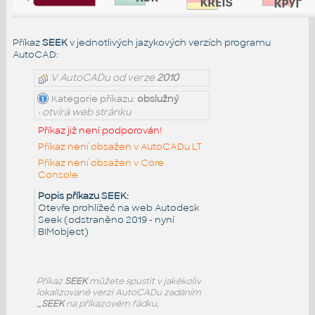
Příkaz
SEEK
v jednotlivých jazykových verzích programu
AutoCAD:
V AutoCADu od verze
2010
Kategorie příkazu:
obslužný
• otvírá web stránku
Příkaz již není podporován!
Příkaz není obsažen v AutoCADu LT
Příkaz není obsažen v Core
Console
Popis příkazu SEEK:
Otevře prohlížeč na web Autodesk
Seek (odstraněno 2019 - nyní
BIMobject)
Příkaz
SEEK
můžete spustit v jakékoliv
lokalizované verzi AutoCADu zadáním
_SEEK
na příkazovém řádku.