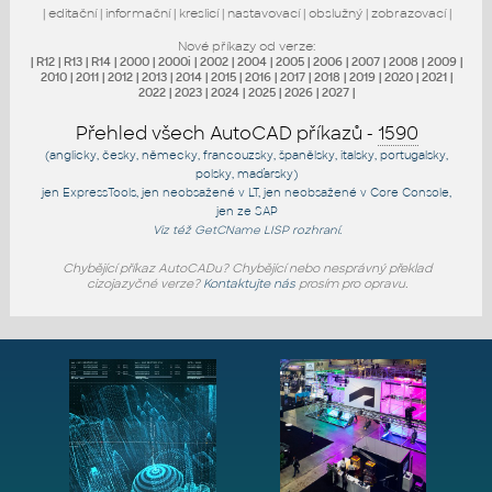
|
editační
|
informační
|
kreslicí
|
nastavovací
|
obslužný
|
zobrazovací
|
Nové příkazy od verze:
|
R12
|
R13
|
R14
|
2000
|
2000i
|
2002
|
2004
|
2005
|
2006
|
2007
|
2008
|
2009
|
2010
|
2011
|
2012
|
2013
|
2014
|
2015
|
2016
|
2017
|
2018
|
2019
|
2020
|
2021
|
2022
|
2023
|
2024
|
2025
|
2026
|
2027
|
Přehled všech AutoCAD příkazů -
1590
(anglicky, česky, německy, francouzsky, španělsky, italsky, portugalsky,
polsky, maďarsky)
jen
ExpressTools
, jen
neobsažené v LT
, jen
neobsažené v Core Console
,
jen
ze SAP
Viz též
GetCName
LISP rozhraní.
Chybějící příkaz AutoCADu? Chybějící nebo nesprávný překlad
cizojazyčné verze?
Kontaktujte nás
prosím pro opravu.