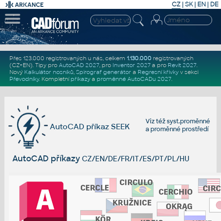
CZ
|
SK
|
EN
|
DE
Přes 123.000 registrovaných u nás, celkem
1.130.000
registrovaných
(CZ+EN)
. Tipy pro
AutoCAD 2027
, pro
Inventor 2027
a pro
Revit 2027
.
Nový
Kalkulátor nosníků
,
Spirograf generátor
a
Regresní křivky
v sekci
Převodníky
.
Kompletní
příkazy
a
proměnné AutoCADu 2027
.
Viz též
syst.proměnné
AutoCAD příkaz SEEK
a
proměnné prostředí
AutoCAD příkazy
CZ/EN/DE/FR/IT/ES/PT/PL/HU