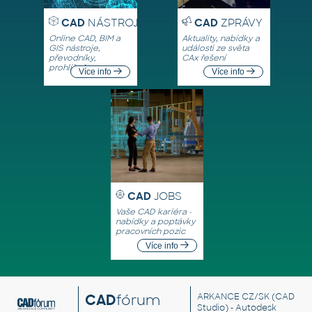
CAD
NÁSTROJE
CAD
ZPRÁVY
Online CAD, BIM a
Aktuality, nabídky a
GIS nástroje,
události ze světa
převodníky,
CAx řešení
prohlížeče
Více info
Více info
CAD
JOBS
Vaše CAD kariéra -
nabídky a poptávky
pracovních pozic
Více info
CAD
fórum
ARKANCE CZ/SK
(CAD
Studio) - Autodesk