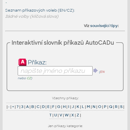
-
Seznam příkazových voleb (EN/CZ):
žádné volby (klíčová slova)
Viz
související tipy
:
Interaktivní slovník příkazů AutoCADu
Příkaz:
(
EN
nebo
CZ
)
Všechny příkazy:
|
-
|
+
|
?
|
3
|
A
|
B
|
C
|
D
|
E
|
F
|
G
|
H
|
I
|
J
|
K
|
L
|
M
|
N
|
O
|
P
|
Q
|
R
|
S
|
T
|
U
|
V
|
W
|
X
|
Z
|
Jen příkazy kategorie: