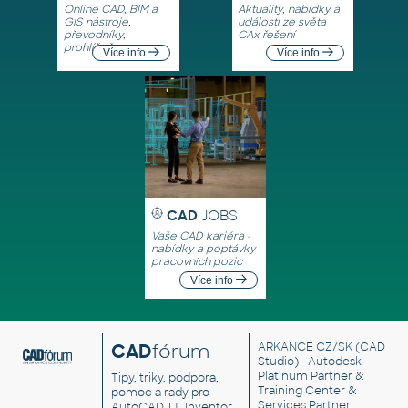
Online CAD, BIM a
Aktuality, nabídky a
GIS nástroje,
události ze světa
převodníky,
CAx řešení
prohlížeče
Více info
Více info
CAD
JOBS
Vaše CAD kariéra -
nabídky a poptávky
pracovních pozic
Více info
CAD
fórum
ARKANCE CZ/SK
(CAD
Studio) - Autodesk
Platinum Partner &
Tipy, triky, podpora,
Training Center &
pomoc a rady pro
Services Partner
AutoCAD, LT, Inventor,