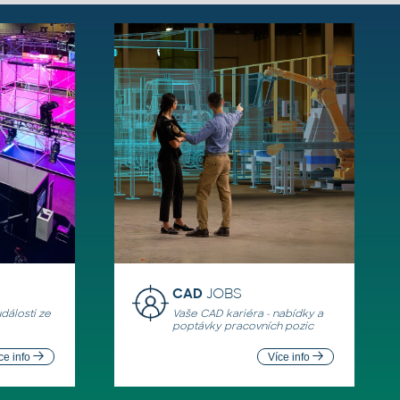
CAD
JOBS
události ze
Vaše CAD kariéra - nabídky a
poptávky pracovních pozic
ce info
Více info