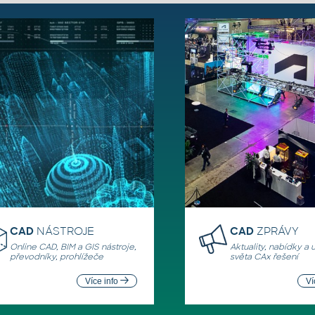
CAD
NÁSTROJE
CAD
ZPRÁVY
Online CAD, BIM a GIS nástroje,
Aktuality, nabídky a 
převodníky, prohlížeče
světa CAx řešení
Více info
Ví