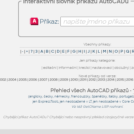
Interaktivní slovník příkazů AutoCADu
Příkaz:
Všechny příkazy:
|
-
|
+
|
?
|
3
|
A
|
B
|
C
|
D
|
E
|
F
|
G
|
H
|
I
|
J
|
K
|
L
|
M
|
N
|
O
|
P
|
Q
|
Jen příkazy kategorie:
|
editační
|
informační
|
kreslicí
|
nastavovací
|
obslužný
|
z
Nové příkazy od verze:
2002
|
2004
|
2005
|
2006
|
2007
|
2008
|
2009
|
2010
|
2011
|
2012
|
2013
|
2014
|
2015
|
2016
Přehled všech AutoCAD příkazů -
(anglicky, česky, německy, francouzsky, španělsky, italsky, portugal
jen
ExpressTools
, jen
neobsažené v LT
, jen
neobsažené v Core C
Viz též
GetCName
LISP rozhraní.
Chybějící příkaz AutoCADu? Chybějící nebo nesprávný překlad cizojazyčné verz