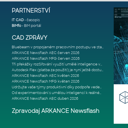
PARTNERSTVÍ
IT CAD
- časopis
BIMfo
- BIM portál
CAD ZPRÁVY
Bluebeam v propojeném pracovním postupu ve stavebnictví: Proč je int
ARKANCE Newsflash AEC červen 2026
ARKANCE Newsflash MFG červen 2026
Tři překážky rozšiřování využití umělé inteligence ve stavebním prům
Autodesk Flex (platba za použití) je nyní ještě dostupnější
ARKANCE Newsflash AEC květen 2026
ARKANCE Newsflash MFG květen 2026
Udržujte vaše týmy produktivní díky podpoře vedené odborníky
Od experimentování s umělou inteligencí k reálnému dopadu na podniká
ARKANCE Newsflash AEC duben 2026
Zpravodaj ARKANCE Newsflash