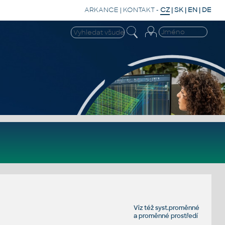
ARKANCE
|
KONTAKT
-
CZ
|
SK
|
EN
|
DE
Viz též
syst.proměnné
a
proměnné prostředí