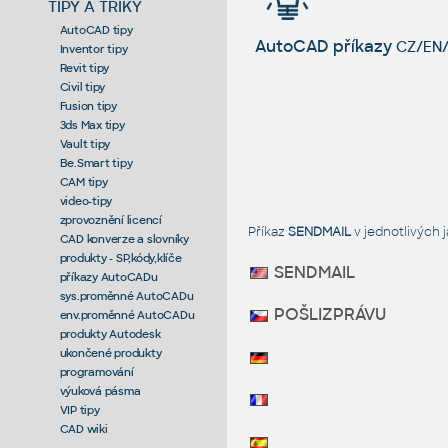
TIPY A TRIKY
AutoCAD tipy
AutoCAD příkazy
CZ/EN/
Inventor tipy
Revit tipy
Civil tipy
Fusion tipy
3ds Max tipy
Vault tipy
Be.Smart tipy
CAM tipy
video-tipy
zprovoznění licencí
Příkaz
SENDMAIL
v jednotlivých
CAD konverze a slovníky
produkty - SP,kódy,klíče
SENDMAIL
příkazy AutoCADu
sys.proměnné AutoCADu
POŠLIZPRÁVU
env.proměnné AutoCADu
produkty Autodesk
ukončené produkty
programování
výuková pásma
VIP tipy
CAD wiki