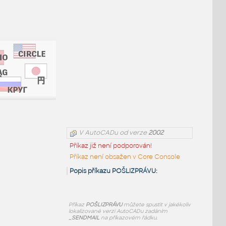
V AutoCADu od verze
2002
Příkaz již není podporován!
Příkaz není obsažen v Core Console
Popis příkazu POŠLIZPRÁVU:
Příkaz
POŠLIZPRÁVU
můžete spustit v jakékoliv
lokalizované verzi AutoCADu zadáním
_SENDMAIL
na příkazovém řádku.