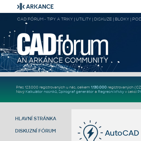
CAD FÓRUM - TIPY A TRIKY | UTILITY | DISKUZE | BLOKY |
Přes 123.000 registrovaných u nás, celkem
1.130.000
registrovaných (C
Nový
Kalkulátor nosníků
,
Spirograf generátor
a
Regresní křivky
v sekci
P
HLAVNÍ STRÁNKA
DISKUZNÍ FÓRUM
AutoCAD 