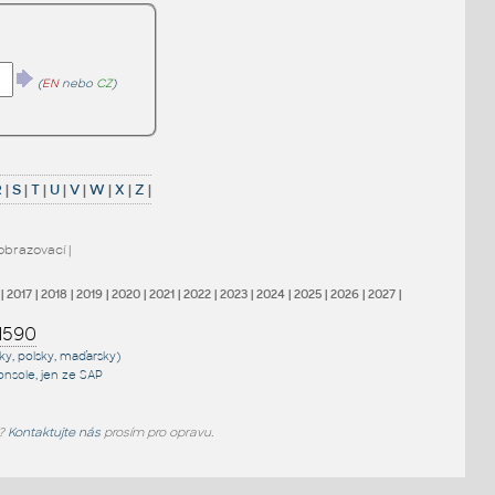
(
EN
nebo
CZ
)
R
|
S
|
T
|
U
|
V
|
W
|
X
|
Z
|
obrazovací
|
|
2017
|
2018
|
2019
|
2020
|
2021
|
2022
|
2023
|
2024
|
2025
|
2026
|
2027
|
1590
sky, polsky, maďarsky)
onsole
, jen
ze SAP
e?
Kontaktujte nás
prosím pro opravu.