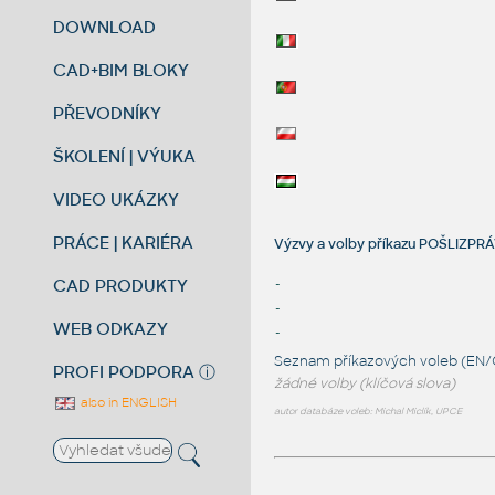
DOWNLOAD
CAD+BIM BLOKY
PŘEVODNÍKY
ŠKOLENÍ | VÝUKA
VIDEO UKÁZKY
PRÁCE | KARIÉRA
Výzvy a volby příkazu POŠLIZPR
CAD PRODUKTY
-
-
WEB ODKAZY
-
Seznam příkazových voleb (EN/
PROFI PODPORA
ⓘ
žádné volby (klíčová slova)
also in ENGLISH
autor databáze voleb: Michal Miclík, UPCE