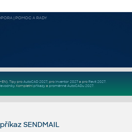
 PODPORA | POMOC A RADY
Z+EN)
. Tipy pro
AutoCAD 2027
, pro
Inventor 2027
a pro
Revit 2027
.
řevodníky
.
Kompletní
příkazy
a
proměnné AutoCADu 2027
.
příkaz SENDMAIL