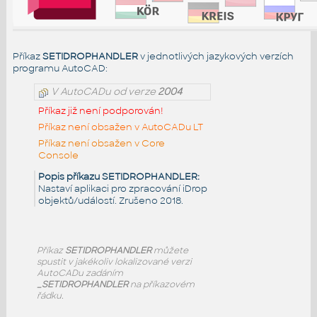
Příkaz
SETIDROPHANDLER
v jednotlivých jazykových verzích
programu AutoCAD:
V AutoCADu od verze
2004
Příkaz již není podporován!
Příkaz není obsažen v AutoCADu LT
Příkaz není obsažen v Core
Console
Popis příkazu SETIDROPHANDLER:
Nastaví aplikaci pro zpracování iDrop
objektů/událostí. Zrušeno 2018.
Příkaz
SETIDROPHANDLER
můžete
spustit v jakékoliv lokalizované verzi
AutoCADu zadáním
_SETIDROPHANDLER
na příkazovém
řádku.