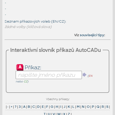
-
-
-
Seznam příkazových voleb (EN/CZ):
žádné volby (klíčová slova)
Viz
související tipy
:
Interaktivní slovník příkazů AutoCADu
Příkaz:
(
EN
nebo
CZ
)
Všechny příkazy:
|
-
|
+
|
?
|
3
|
A
|
B
|
C
|
D
|
E
|
F
|
G
|
H
|
I
|
J
|
K
|
L
|
M
|
N
|
O
|
P
|
Q
|
R
|
S
|
T
|
U
|
V
|
W
|
X
|
Z
|