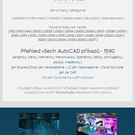
Jen příkazy kategorie:
|
editační
|
informační
|
kreslicí
|
nastavovací
|
obslužný
|
zobrazovací
|
Nové příkazy od verze:
|
R12
|
R13
|
R14
|
2000
|
2000i
|
2002
|
2004
|
2005
|
2006
|
2007
|
2008
|
2009
|
2010
|
2011
|
2012
|
2013
|
2014
|
2015
|
2016
|
2017
|
2018
|
2019
|
2020
|
2021
|
2022
|
2023
|
2024
|
2025
|
2026
|
2027
|
Přehled všech AutoCAD příkazů -
1590
(anglicky, česky, německy, francouzsky, španělsky, italsky, portugalsky,
polsky, maďarsky)
jen
ExpressTools
, jen
neobsažené v LT
, jen
neobsažené v Core Console
,
jen
ze SAP
Viz též
GetCName
LISP rozhraní.
Chybějící příkaz AutoCADu? Chybějící nebo nesprávný překlad
cizojazyčné verze?
Kontaktujte nás
prosím pro opravu.