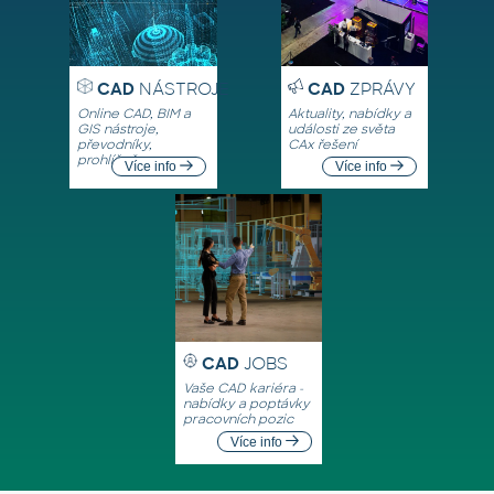
CAD
NÁSTROJE
CAD
ZPRÁVY
Online CAD, BIM a
Aktuality, nabídky a
GIS nástroje,
události ze světa
převodníky,
CAx řešení
prohlížeče
Více info
Více info
CAD
JOBS
Vaše CAD kariéra -
nabídky a poptávky
pracovních pozic
Více info