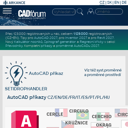
CZ
|
SK
|
EN
|
DE
Přes 123.000 registrovaných u nás, celkem
1.129.000
registrovaných
(CZ+EN)
. Tipy pro
AutoCAD 2027
, pro
Inventor 2027
a pro
Revit 2027
.
Nový
Kalkulátor nosníků
,
Spirograf generátor
a
Regresní křivky
v sekci
Převodníky
.
Kompletní
příkazy
a
proměnné AutoCADu 2027
.
Viz též
syst.proměnné
AutoCAD příkaz
a
proměnné prostředí
SETIDROPHANDLER
AutoCAD příkazy
CZ/EN/DE/FR/IT/ES/PT/PL/HU