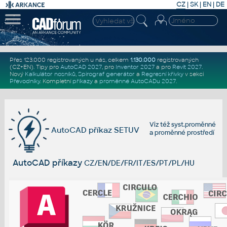
CZ
|
SK
|
EN
|
DE
Přes 123.000 registrovaných u nás, celkem
1.130.000
registrovaných
(CZ+EN)
. Tipy pro
AutoCAD 2027
, pro
Inventor 2027
a pro
Revit 2027
.
Nový
Kalkulátor nosníků
,
Spirograf generátor
a
Regresní křivky
v sekci
Převodníky
.
Kompletní
příkazy
a
proměnné AutoCADu 2027
.
Viz též
syst.proměnné
AutoCAD příkaz SETUV
a
proměnné prostředí
AutoCAD příkazy
CZ/EN/DE/FR/IT/ES/PT/PL/HU