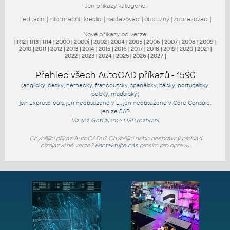
Jen příkazy kategorie:
|
editační
|
informační
|
kreslicí
|
nastavovací
|
obslužný
|
zobrazovací
|
Nové příkazy od verze:
|
R12
|
R13
|
R14
|
2000
|
2000i
|
2002
|
2004
|
2005
|
2006
|
2007
|
2008
|
2009
|
2010
|
2011
|
2012
|
2013
|
2014
|
2015
|
2016
|
2017
|
2018
|
2019
|
2020
|
2021
|
2022
|
2023
|
2024
|
2025
|
2026
|
2027
|
Přehled všech AutoCAD příkazů -
1590
(anglicky, česky, německy, francouzsky, španělsky, italsky, portugalsky,
polsky, maďarsky)
jen
ExpressTools
, jen
neobsažené v LT
, jen
neobsažené v Core Console
,
jen
ze SAP
Viz též
GetCName
LISP rozhraní.
Chybějící příkaz AutoCADu? Chybějící nebo nesprávný překlad
cizojazyčné verze?
Kontaktujte nás
prosím pro opravu.