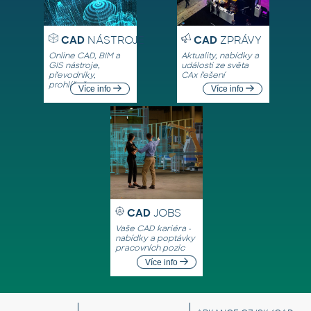
CAD
NÁSTROJE
CAD
ZPRÁVY
Online CAD, BIM a
Aktuality, nabídky a
GIS nástroje,
události ze světa
převodníky,
CAx řešení
prohlížeče
Více info
Více info
CAD
JOBS
Vaše CAD kariéra -
nabídky a poptávky
pracovních pozic
Více info