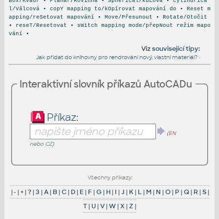
Box/Kvádr • Planar/Rovinná • Spherical/kuLová • Cylindrica
l/Válcová • copY mapping to/kOpírovat mapování do • Reset m
apping/reSetovat mapování • Move/Přesunout • Rotate/Otočit
• reseT/Resetovat • sWitch mapping mode/přepNout režim mapo
vání •
Viz
související tipy
:
Jak přidat do knihovny pro rendrování nový, vlastní materiál?
•
Interaktivní slovník příkazů AutoCADu
Příkaz:
(
EN
nebo
CZ
)
Všechny příkazy:
|
-
|
+
|
?
|
3
|
A
|
B
|
C
|
D
|
E
|
F
|
G
|
H
|
I
|
J
|
K
|
L
|
M
|
N
|
O
|
P
|
Q
|
R
|
S
|
T
|
U
|
V
|
W
|
X
|
Z
|