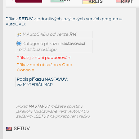
Příkaz
SETUV
v jednotlivých jazykových verzích programu
AutoCAD:
V AutoCADu od verze
R14
Kategorie příkazu:
nastavovací
• příkaz bez dialogu
Příkaz již není podporován!
Příkaz není obsažen v Core
Console
Popis příkazu NASTAVUV:
viz MATERIÁLMAP
Příkaz
NASTAVUV
můžete spustit v
jakékoliv lokalizované verzi AutoCADu
zadáním
_SETUV
na příkazovém řádku.
SETUV