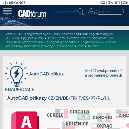
CZ
|
SK
|
EN
|
DE
Přes 123.000 registrovaných u nás, celkem
1.130.000
registrovaných
(CZ+EN)
. Tipy pro
AutoCAD 2027
, pro
Inventor 2027
a pro
Revit 2027
.
Nový
Kalkulátor nosníků
,
Spirograf generátor
a
Regresní křivky
v sekci
Převodníky
.
Kompletní
příkazy
a
proměnné AutoCADu 2027
.
Viz též
syst.proměnné
AutoCAD příkaz
a
proměnné prostředí
SHAPESCALE
AutoCAD příkazy
CZ/EN/DE/FR/IT/ES/PT/PL/HU