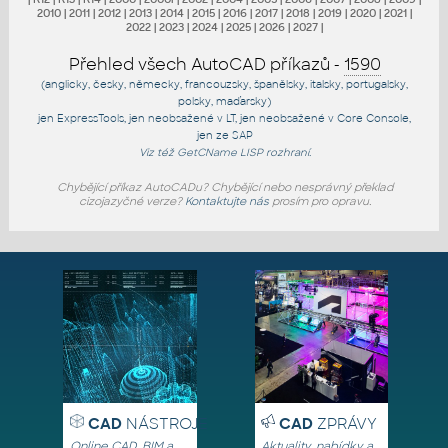
2010
|
2011
|
2012
|
2013
|
2014
|
2015
|
2016
|
2017
|
2018
|
2019
|
2020
|
2021
|
2022
|
2023
|
2024
|
2025
|
2026
|
2027
|
Přehled všech AutoCAD příkazů -
1590
(anglicky, česky, německy, francouzsky, španělsky, italsky, portugalsky,
polsky, maďarsky)
jen
ExpressTools
, jen
neobsažené v LT
, jen
neobsažené v Core Console
,
jen
ze SAP
Viz též
GetCName
LISP rozhraní.
Chybějící příkaz AutoCADu? Chybějící nebo nesprávný překlad
cizojazyčné verze?
Kontaktujte nás
prosím pro opravu.
CAD
NÁSTROJE
CAD
ZPRÁVY
Online CAD, BIM a
Aktuality, nabídky a