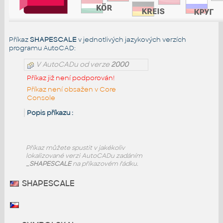
Příkaz
SHAPESCALE
v jednotlivých jazykových verzích
programu AutoCAD:
V AutoCADu od verze
2000
Příkaz již není podporován!
Příkaz není obsažen v Core
Console
Popis příkazu :
Příkaz
můžete spustit v jakékoliv
lokalizované verzi AutoCADu zadáním
_SHAPESCALE
na příkazovém řádku.
SHAPESCALE