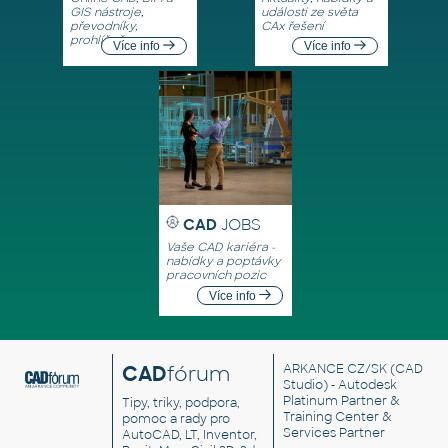
GIS nástroje,
události ze světa
převodníky,
CAx řešení
prohlížeče
Více info
Více info
CAD
JOBS
Vaše CAD kariéra -
nabídky a poptávky
pracovních pozic
Více info
CAD
fórum
ARKANCE CZ/SK
(CAD
Studio) - Autodesk
Platinum Partner &
Tipy, triky, podpora,
Training Center &
pomoc a rady pro
Services Partner
AutoCAD, LT, Inventor,