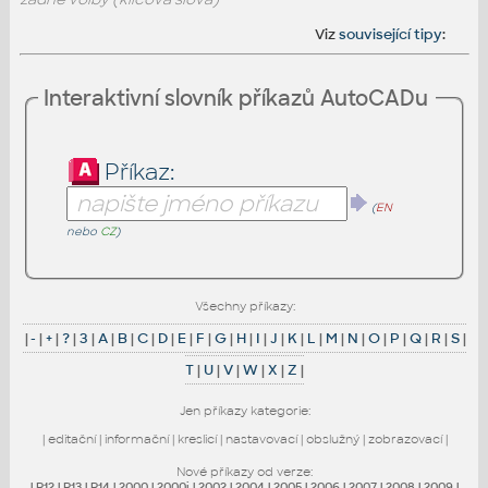
Viz
související tipy
:
Interaktivní slovník příkazů AutoCADu
Příkaz:
(
EN
nebo
CZ
)
Všechny příkazy:
|
-
|
+
|
?
|
3
|
A
|
B
|
C
|
D
|
E
|
F
|
G
|
H
|
I
|
J
|
K
|
L
|
M
|
N
|
O
|
P
|
Q
|
R
|
S
|
T
|
U
|
V
|
W
|
X
|
Z
|
Jen příkazy kategorie:
|
editační
|
informační
|
kreslicí
|
nastavovací
|
obslužný
|
zobrazovací
|
Nové příkazy od verze:
|
R12
|
R13
|
R14
|
2000
|
2000i
|
2002
|
2004
|
2005
|
2006
|
2007
|
2008
|
2009
|