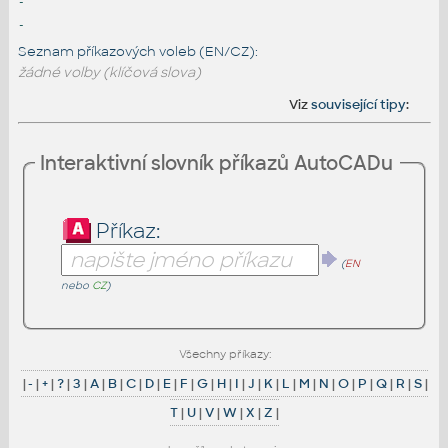
-
-
Seznam příkazových voleb (EN/CZ):
žádné volby (klíčová slova)
Viz
související tipy
:
Interaktivní slovník příkazů AutoCADu
Příkaz:
(
EN
nebo
CZ
)
Všechny příkazy:
|
-
|
+
|
?
|
3
|
A
|
B
|
C
|
D
|
E
|
F
|
G
|
H
|
I
|
J
|
K
|
L
|
M
|
N
|
O
|
P
|
Q
|
R
|
S
|
T
|
U
|
V
|
W
|
X
|
Z
|