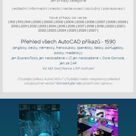
Jen příkazy kategorie:
|
editační
|
informační
|
kreslicí
|
nastavovací
|
obslužný
|
zobrazovací
|
Nové příkazy od verze:
|
R12
|
R13
|
R14
|
2000
|
2000i
|
2002
|
2004
|
2005
|
2006
|
2007
|
2008
|
2009
|
2010
|
2011
|
2012
|
2013
|
2014
|
2015
|
2016
|
2017
|
2018
|
2019
|
2020
|
2021
|
2022
|
2023
|
2024
|
2025
|
2026
|
2027
|
Přehled všech AutoCAD příkazů -
1590
(anglicky, česky, německy, francouzsky, španělsky, italsky, portugalsky,
polsky, maďarsky)
jen
ExpressTools
, jen
neobsažené v LT
, jen
neobsažené v Core Console
,
jen
ze SAP
Viz též
GetCName
LISP rozhraní.
Chybějící příkaz AutoCADu? Chybějící nebo nesprávný překlad
cizojazyčné verze?
Kontaktujte nás
prosím pro opravu.