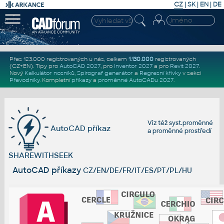
CZ
|
SK
|
EN
|
DE
Přes 123.000 registrovaných u nás, celkem
1.130.000
registrovaných
(CZ+EN)
. Tipy pro
AutoCAD 2027
, pro
Inventor 2027
a pro
Revit 2027
.
Nový
Kalkulátor nosníků
,
Spirograf generátor
a
Regresní křivky
v sekci
Převodníky
.
Kompletní
příkazy
a
proměnné AutoCADu 2027
.
Viz též
syst.proměnné
AutoCAD příkaz
a
proměnné prostředí
SHAREWITHSEEK
AutoCAD příkazy
CZ/EN/DE/FR/IT/ES/PT/PL/HU