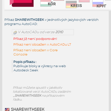
Příkaz
SHAREWITHSEEK
v jednotlivých jazykových verzích
programu AutoCAD:
V AutoCADu od verze
2010
Příkaz již není podporován!
Příkaz není obsažen v AutoCADu LT
Příkaz není obsažen v Core
Console
Popis příkazu :
Publikuje bloky a výkresy na web
Autodesk Seek
Příkaz
můžete spustit v jakékoliv
lokalizované verzi AutoCADu zadáním
_SHAREWITHSEEK
na příkazovém
řádku.
SHAREWITHSEEK