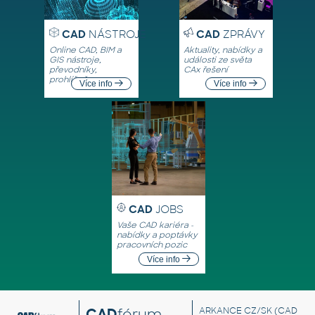
CAD
NÁSTROJE
CAD
ZPRÁVY
Online CAD, BIM a
Aktuality, nabídky a
GIS nástroje,
události ze světa
převodníky,
CAx řešení
prohlížeče
Více info
Více info
CAD
JOBS
Vaše CAD kariéra -
nabídky a poptávky
pracovních pozic
Více info
CAD
fórum
ARKANCE CZ/SK
(CAD