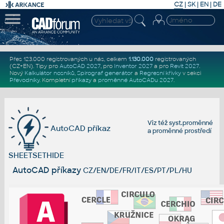
CZ
|
SK
|
EN
|
DE
Přes 123.000 registrovaných u nás, celkem
1.130.000
registrovaných
(CZ+EN)
. Tipy pro
AutoCAD 2027
, pro
Inventor 2027
a pro
Revit 2027
.
Nový
Kalkulátor nosníků
,
Spirograf generátor
a
Regresní křivky
v sekci
Převodníky
.
Kompletní
příkazy
a
proměnné AutoCADu 2027
.
Viz též
syst.proměnné
AutoCAD příkaz
a
proměnné prostředí
SHEETSETHIDE
AutoCAD příkazy
CZ/EN/DE/FR/IT/ES/PT/PL/HU