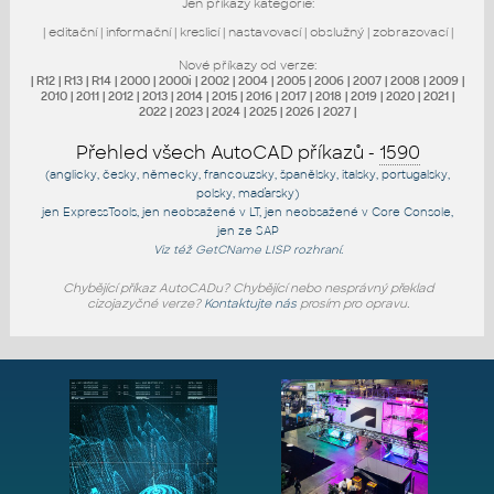
Jen příkazy kategorie:
|
editační
|
informační
|
kreslicí
|
nastavovací
|
obslužný
|
zobrazovací
|
Nové příkazy od verze:
|
R12
|
R13
|
R14
|
2000
|
2000i
|
2002
|
2004
|
2005
|
2006
|
2007
|
2008
|
2009
|
2010
|
2011
|
2012
|
2013
|
2014
|
2015
|
2016
|
2017
|
2018
|
2019
|
2020
|
2021
|
2022
|
2023
|
2024
|
2025
|
2026
|
2027
|
Přehled všech AutoCAD příkazů -
1590
(anglicky, česky, německy, francouzsky, španělsky, italsky, portugalsky,
polsky, maďarsky)
jen
ExpressTools
, jen
neobsažené v LT
, jen
neobsažené v Core Console
,
jen
ze SAP
Viz též
GetCName
LISP rozhraní.
Chybějící příkaz AutoCADu? Chybějící nebo nesprávný překlad
cizojazyčné verze?
Kontaktujte nás
prosím pro opravu.