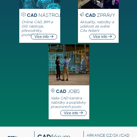
CAD
NÁSTROJE
CAD
ZPRÁVY
Online CAD, BIM a
Aktuality, nabídky a
GIS nástroje,
události ze světa
převodníky,
CAx řešení
prohlížeče
Více info
Více info
CAD
JOBS
Vaše CAD kariéra -
nabídky a poptávky
pracovních pozic
Více info
CAD
fórum
ARKANCE CZ/SK
(CAD