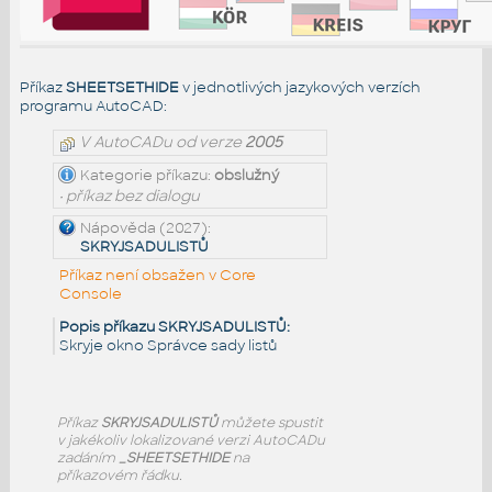
Příkaz
SHEETSETHIDE
v jednotlivých jazykových verzích
programu AutoCAD:
V AutoCADu od verze
2005
Kategorie příkazu:
obslužný
• příkaz bez dialogu
Nápověda (2027):
SKRYJSADULISTŮ
Příkaz není obsažen v Core
Console
Popis příkazu SKRYJSADULISTŮ:
Skryje okno Správce sady listů
Příkaz
SKRYJSADULISTŮ
můžete spustit
v jakékoliv lokalizované verzi AutoCADu
zadáním
_SHEETSETHIDE
na
příkazovém řádku.