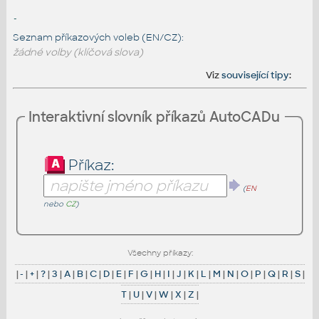
-
Seznam příkazových voleb (EN/CZ):
žádné volby (klíčová slova)
Viz
související tipy
:
Interaktivní slovník příkazů AutoCADu
Příkaz:
(
EN
nebo
CZ
)
Všechny příkazy:
|
-
|
+
|
?
|
3
|
A
|
B
|
C
|
D
|
E
|
F
|
G
|
H
|
I
|
J
|
K
|
L
|
M
|
N
|
O
|
P
|
Q
|
R
|
S
|
T
|
U
|
V
|
W
|
X
|
Z
|