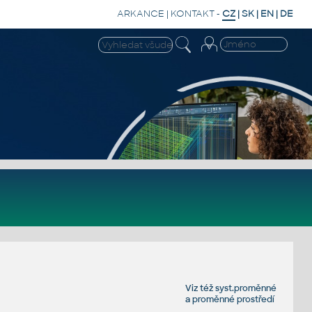
ARKANCE
|
KONTAKT
-
CZ
|
SK
|
EN
|
DE
Viz též
syst.proměnné
a
proměnné prostředí