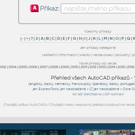
Příkaz:
Všechny příkazy:
|
-
|
+
|
?
|
3
|
A
|
B
|
C
|
D
|
E
|
F
|
G
|
H
|
I
|
J
|
K
|
L
|
M
|
N
|
O
|
P
|
Q
|
Jen příkazy kategorie:
|
editační
|
informační
|
kreslicí
|
nastavovací
|
obslužný
|
z
Nové příkazy od verze:
2002
|
2004
|
2005
|
2006
|
2007
|
2008
|
2009
|
2010
|
2011
|
2012
|
2013
|
2014
|
2015
|
2016
Přehled všech AutoCAD příkazů -
(anglicky, česky, německy, francouzsky, španělsky, italsky, portugal
jen
ExpressTools
, jen
neobsažené v LT
, jen
neobsažené v Core C
Viz též
GetCName
LISP rozhraní.
Chybějící příkaz AutoCADu? Chybějící nebo nesprávný překlad cizojazyčné verz