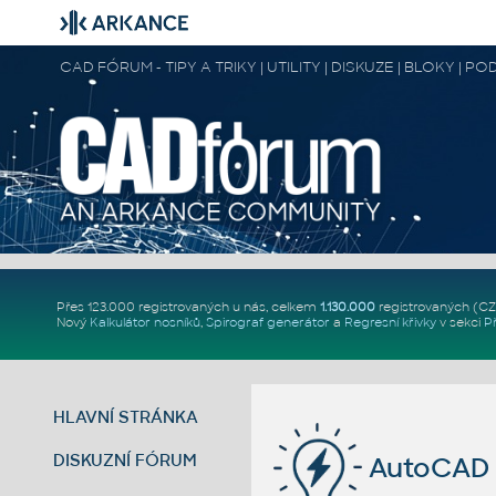
CAD FÓRUM - TIPY A TRIKY | UTILITY | DISKUZE | BLOKY |
Přes 123.000 registrovaných u nás, celkem
1.130.000
registrovaných (C
Nový
Kalkulátor nosníků
,
Spirograf generátor
a
Regresní křivky
v sekci
P
HLAVNÍ STRÁNKA
DISKUZNÍ FÓRUM
AutoCAD 