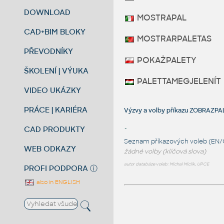
DOWNLOAD
MOSTRAPAL
CAD+BIM BLOKY
MOSTRARPALETAS
PŘEVODNÍKY
POKAŻPALETY
ŠKOLENÍ | VÝUKA
PALETTAMEGJELENÍT
VIDEO UKÁZKY
PRÁCE | KARIÉRA
Výzvy a volby příkazu ZOBRAZP
CAD PRODUKTY
-
Seznam příkazových voleb (EN/
WEB ODKAZY
žádné volby (klíčová slova)
autor databáze voleb: Michal Miclík, UPCE
PROFI PODPORA
ⓘ
also in ENGLISH