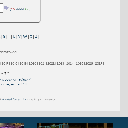
(
EN
nebo
CZ
)
R
|
S
|
T
|
U
|
V
|
W
|
X
|
Z
|
obrazovací
|
|
2017
|
2018
|
2019
|
2020
|
2021
|
2022
|
2023
|
2024
|
2025
|
2026
|
2027
|
1590
sky, polsky, maďarsky)
onsole
, jen
ze SAP
e?
Kontaktujte nás
prosím pro opravu.