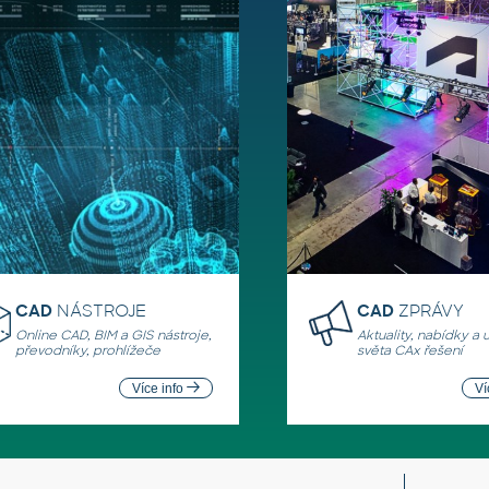
CAD
NÁSTROJE
CAD
ZPRÁVY
Online CAD, BIM a GIS nástroje,
Aktuality, nabídky a 
převodníky, prohlížeče
světa CAx řešení
Více info
Ví