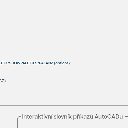
ALETY/SHOWPALETTES/PALANZ (options):
CZ):
Interaktivní slovník příkazů AutoCADu