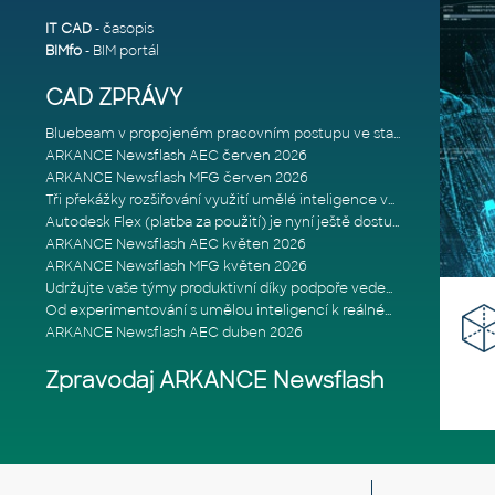
IT CAD
- časopis
BIMfo
- BIM portál
CAD ZPRÁVY
Bluebeam v propojeném pracovním postupu ve stavebnictví: Proč je int
ARKANCE Newsflash AEC červen 2026
ARKANCE Newsflash MFG červen 2026
Tři překážky rozšiřování využití umělé inteligence ve stavebním prům
Autodesk Flex (platba za použití) je nyní ještě dostupnější
ARKANCE Newsflash AEC květen 2026
ARKANCE Newsflash MFG květen 2026
Udržujte vaše týmy produktivní díky podpoře vedené odborníky
Od experimentování s umělou inteligencí k reálnému dopadu na podniká
ARKANCE Newsflash AEC duben 2026
Zpravodaj ARKANCE Newsflash