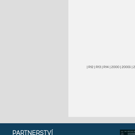
|
R12
|
R13
|
R14
|
2000
|
2000i
|
PARTNERSTVÍ