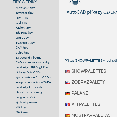
TIPY A TRIKY
AutoCAD tipy
AutoCAD příkazy
CZ/EN/
Inventor tipy
Revit tipy
Civil tipy
Fusion tipy
3ds Max tipy
Vault tipy
Be.Smart tipy
CAM tipy
video-tipy
zprovoznění licencí
Příkaz
SHOWPALETTES
v jednot
CAD konverze a slovníky
produkty - SP,kódy,klíče
SHOWPALETTES
příkazy AutoCADu
sys.proměnné AutoCADu
ZOBRAZPALETY
env.proměnné AutoCADu
produkty Autodesk
ukončené produkty
PALANZ
programování
výuková pásma
AFFPALETTES
VIP tipy
CAD wiki
MOSTRARPALETAS