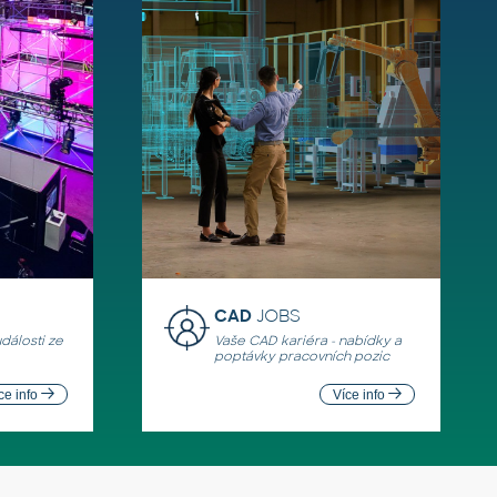
CAD
JOBS
události ze
Vaše CAD kariéra - nabídky a
poptávky pracovních pozic
ce info
Více info