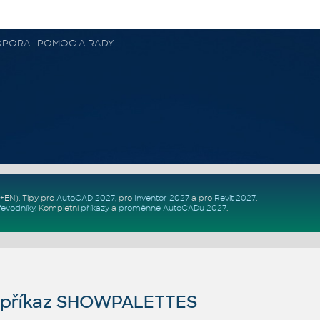
 PODPORA | POMOC A RADY
Z+EN)
. Tipy pro
AutoCAD 2027
, pro
Inventor 2027
a pro
Revit 2027
.
řevodníky
.
Kompletní
příkazy
a
proměnné AutoCADu 2027
.
příkaz SHOWPALETTES