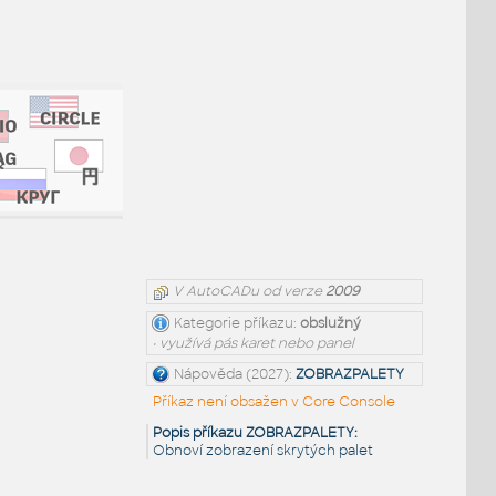
V AutoCADu od verze
2009
Kategorie příkazu:
obslužný
• využívá pás karet nebo panel
Nápověda (2027):
ZOBRAZPALETY
Příkaz není obsažen v Core Console
Popis příkazu ZOBRAZPALETY:
Obnoví zobrazení skrytých palet