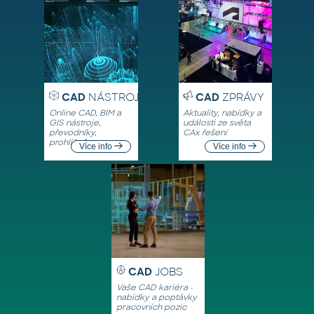
CAD
NÁSTROJE
CAD
ZPRÁVY
Online CAD, BIM a
Aktuality, nabídky a
GIS nástroje,
události ze světa
převodníky,
CAx řešení
prohlížeče
Více info
Více info
CAD
JOBS
Vaše CAD kariéra -
nabídky a poptávky
pracovních pozic