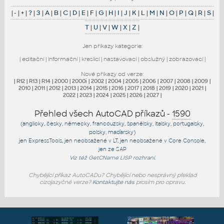
|
-
|
+
|
?
|
3
|
A
|
B
|
C
|
D
|
E
|
F
|
G
|
H
|
I
|
J
|
K
|
L
|
M
|
N
|
O
|
P
|
Q
|
R
|
S
|
T
|
U
|
V
|
W
|
X
|
Z
|
Jen příkazy kategorie:
|
editační
|
informační
|
kreslicí
|
nastavovací
|
obslužný
|
zobrazovací
|
Nové příkazy od verze:
|
R12
|
R13
|
R14
|
2000
|
2000i
|
2002
|
2004
|
2005
|
2006
|
2007
|
2008
|
2009
|
2010
|
2011
|
2012
|
2013
|
2014
|
2015
|
2016
|
2017
|
2018
|
2019
|
2020
|
2021
|
2022
|
2023
|
2024
|
2025
|
2026
|
2027
|
Přehled všech AutoCAD příkazů -
1590
(anglicky, česky, německy, francouzsky, španělsky, italsky, portugalsky,
polsky, maďarsky)
jen
ExpressTools
, jen
neobsažené v LT
, jen
neobsažené v Core Console
,
jen
ze SAP
Viz též
GetCName
LISP rozhraní.
Chybějící příkaz AutoCADu? Chybějící nebo nesprávný překlad
cizojazyčné verze?
Kontaktujte nás
prosím pro opravu.