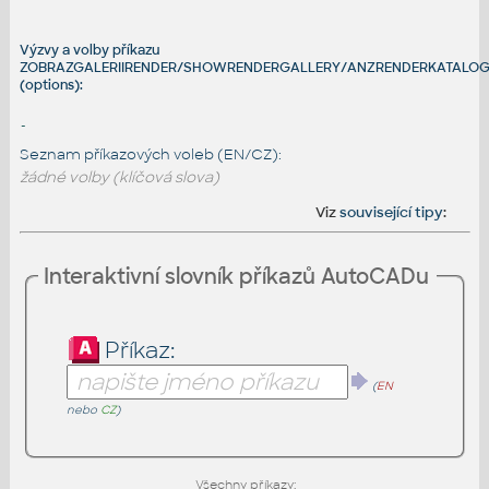
Výzvy a volby příkazu
ZOBRAZGALERIIRENDER/SHOWRENDERGALLERY/ANZRENDERKATALO
(options):
-
Seznam příkazových voleb (EN/CZ):
žádné volby (klíčová slova)
Viz
související tipy
:
Interaktivní slovník příkazů AutoCADu
Příkaz:
(
EN
nebo
CZ
)
Všechny příkazy: