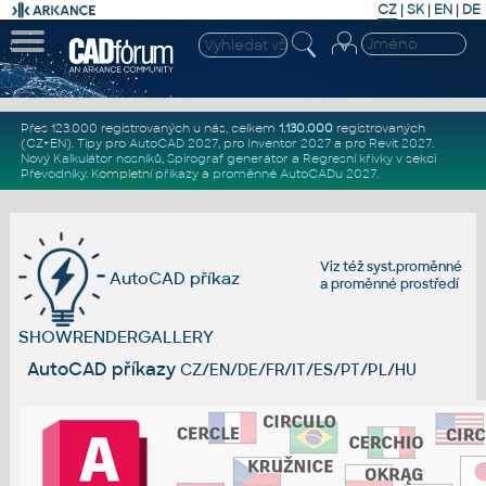
CZ
|
SK
|
EN
|
DE
Přes 123.000 registrovaných u nás, celkem
1.130.000
registrovaných
(CZ+EN)
. Tipy pro
AutoCAD 2027
, pro
Inventor 2027
a pro
Revit 2027
.
Nový
Kalkulátor nosníků
,
Spirograf generátor
a
Regresní křivky
v sekci
Převodníky
.
Kompletní
příkazy
a
proměnné AutoCADu 2027
.
Viz též
syst.proměnné
AutoCAD příkaz
a
proměnné prostředí
SHOWRENDERGALLERY
AutoCAD příkazy
CZ/EN/DE/FR/IT/ES/PT/PL/HU