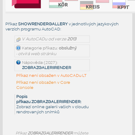
Příkaz
SHOWRENDERGALLERY
v jednotlivých jazykových
verzích programu AutoCAD:
V AutoCADu od verze
2013
Kategorie příkazu:
obslužný
• otvírá web stránku
Nápověda (2027):
ZOBRAZGALERIIRENDER
Příkaz není obsažen v AutoCADu LT
Příkaz není obsažen v Core
Console
Popis
příkazu ZOBRAZGALERIIRENDER:
Zobrazí online galerii vašich v cloudu
rendrovaných snímků
Příkaz
ZOBRAZGALERIIRENDER
můžete