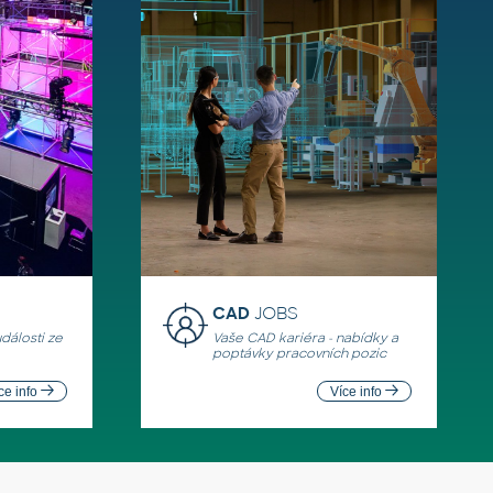
CAD
JOBS
události ze
Vaše CAD kariéra - nabídky a
poptávky pracovních pozic
ce info
Více info