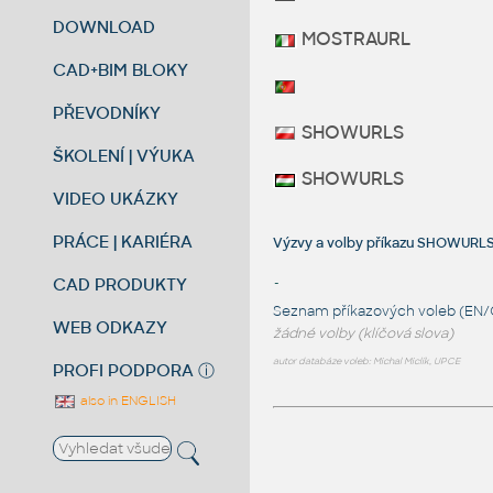
DOWNLOAD
MOSTRAURL
CAD+BIM BLOKY
PŘEVODNÍKY
SHOWURLS
ŠKOLENÍ | VÝUKA
SHOWURLS
VIDEO UKÁZKY
PRÁCE | KARIÉRA
Výzvy a volby příkazu SHOWURL
CAD PRODUKTY
-
Seznam příkazových voleb (EN/
WEB ODKAZY
žádné volby (klíčová slova)
autor databáze voleb: Michal Miclík, UPCE
PROFI PODPORA
ⓘ
also in ENGLISH