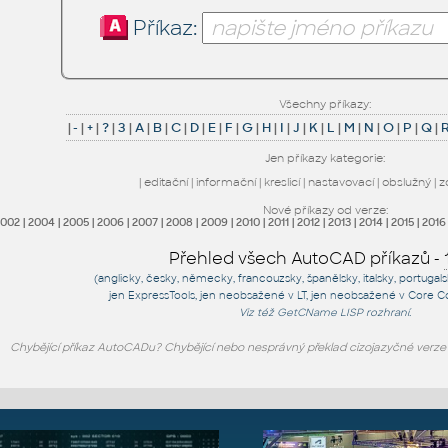
Příkaz:
Všechny příkazy:
|
-
|
+
|
?
|
3
|
A
|
B
|
C
|
D
|
E
|
F
|
G
|
H
|
I
|
J
|
K
|
L
|
M
|
N
|
O
|
P
|
Q
|
Jen příkazy kategorie:
|
editační
|
informační
|
kreslicí
|
nastavovací
|
obslužný
|
z
Nové příkazy od verze:
2002
|
2004
|
2005
|
2006
|
2007
|
2008
|
2009
|
2010
|
2011
|
2012
|
2013
|
2014
|
2015
|
2016
Přehled všech AutoCAD příkazů -
(anglicky, česky, německy, francouzsky, španělsky, italsky, portugal
jen
ExpressTools
, jen
neobsažené v LT
, jen
neobsažené v Core C
Viz též
GetCName
LISP rozhraní.
Chybějící příkaz AutoCADu? Chybějící nebo nesprávný překlad cizojazyčné verz