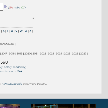
(
EN
nebo
CZ
)
R
|
S
|
T
|
U
|
V
|
W
|
X
|
Z
|
obrazovací
|
|
2017
|
2018
|
2019
|
2020
|
2021
|
2022
|
2023
|
2024
|
2025
|
2026
|
2027
|
1590
sky, polsky, maďarsky)
onsole
, jen
ze SAP
e?
Kontaktujte nás
prosím pro opravu.