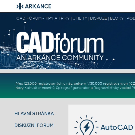
CAD FÓRUM - TIPY A TRIKY | UTILITY | DISKUZE | BLOKY |
Přes 123.000 registrovaných u nás, celkem
1.130.000
registrovaných (C
Nový
Kalkulátor nosníků
,
Spirograf generátor
a
Regresní křivky
v sekci
P
HLAVNÍ STRÁNKA
DISKUZNÍ FÓRUM
AutoCAD 