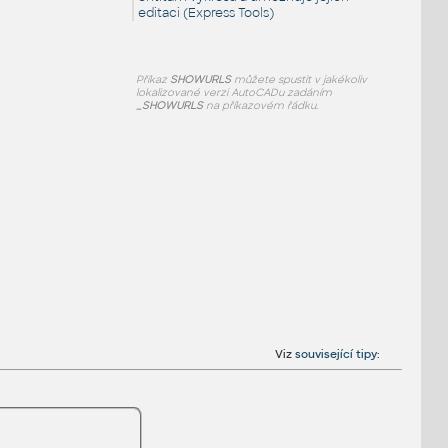
editaci (Express Tools)
Příkaz
SHOWURLS
můžete spustit v jakékoliv
lokalizované verzi AutoCADu zadáním
_SHOWURLS
na příkazovém řádku.
Viz
související tipy
: