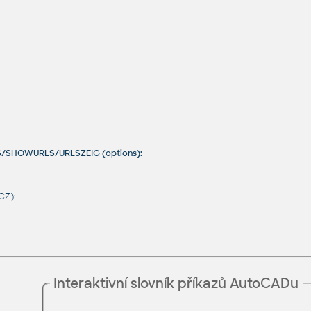
S/SHOWURLS/URLSZEIG (options):
CZ):
Interaktivní slovník příkazů AutoCADu