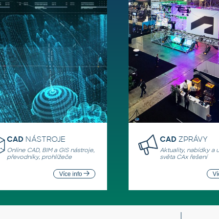
CAD
NÁSTROJE
CAD
ZPRÁVY
Online CAD, BIM a GIS nástroje,
Aktuality, nabídky a 
převodníky, prohlížeče
světa CAx řešení
Více info
Ví