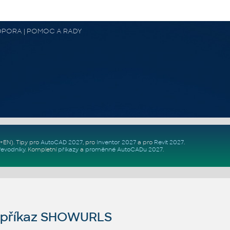
 PODPORA | POMOC A RADY
Z+EN)
. Tipy pro
AutoCAD 2027
, pro
Inventor 2027
a pro
Revit 2027
.
řevodníky
.
Kompletní
příkazy
a
proměnné AutoCADu 2027
.
příkaz SHOWURLS