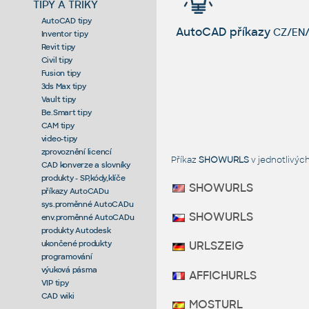
TIPY A TRIKY
AutoCAD tipy
AutoCAD příkazy
CZ/EN/
Inventor tipy
Revit tipy
Civil tipy
Fusion tipy
3ds Max tipy
Vault tipy
Be.Smart tipy
CAM tipy
video-tipy
zprovoznění licencí
Příkaz
SHOWURLS
v jednotlivýc
CAD konverze a slovníky
produkty - SP,kódy,klíče
SHOWURLS
příkazy AutoCADu
sys.proměnné AutoCADu
SHOWURLS
env.proměnné AutoCADu
produkty Autodesk
ukončené produkty
URLSZEIG
programování
výuková pásma
AFFICHURLS
VIP tipy
CAD wiki
MOSTURL