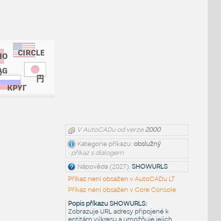
V AutoCADu od verze
2000
Kategorie příkazu:
obslužný
• příkaz s dialogem
Nápověda (2027):
SHOWURLS
Příkaz není obsažen v AutoCADu LT
Příkaz není obsažen v Core Console
Popis příkazu SHOWURLS:
Zobrazuje URL adresy připojené k
entitám výkresu a umožňuje jejich