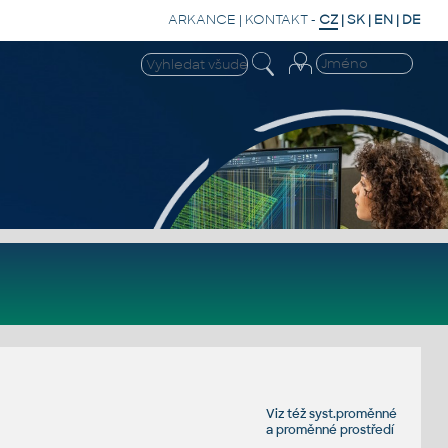
ARKANCE
|
KONTAKT
-
CZ
|
SK
|
EN
|
DE
Viz též
syst.proměnné
a
proměnné prostředí