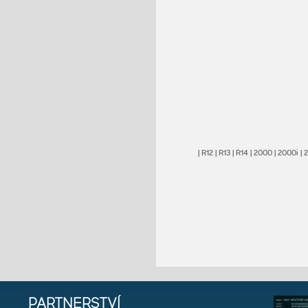
|
R12
|
R13
|
R14
|
2000
|
2000i
|
PARTNERSTVÍ