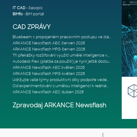
IT CAD
- časopis
BIMfo
- BIM portál
CAD ZPRÁVY
Bluebeam v propojeném pracovním postupu ve stavebnictví: Proč je int
ARKANCE Newsflash AEC červen 2026
ARKANCE Newsflash MFG červen 2026
Tři překážky rozšiřování využití umělé inteligence ve stavebním prům
Autodesk Flex (platba za použití) je nyní ještě dostupnější
ARKANCE Newsflash AEC květen 2026
ARKANCE Newsflash MFG květen 2026
Udržujte vaše týmy produktivní díky podpoře vedené odborníky
Od experimentování s umělou inteligencí k reálnému dopadu na podniká
ARKANCE Newsflash AEC duben 2026
Zpravodaj ARKANCE Newsflash