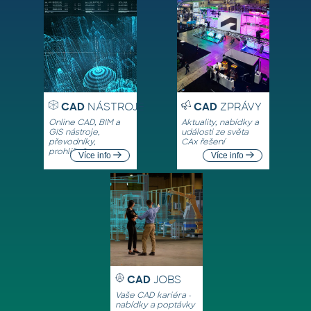
CAD
NÁSTROJE
CAD
ZPRÁVY
Online CAD, BIM a
Aktuality, nabídky a
GIS nástroje,
události ze světa
převodníky,
CAx řešení
prohlížeče
Více info
Více info
CAD
JOBS
Vaše CAD kariéra -
nabídky a poptávky