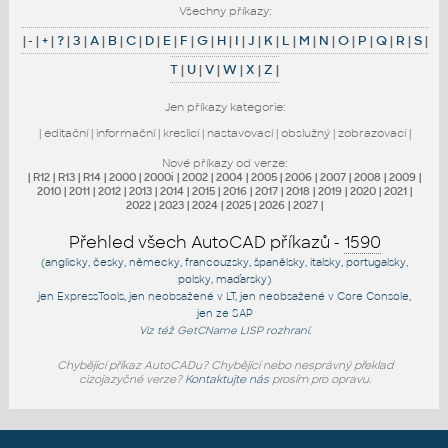
Všechny příkazy:
|
-
|
+
|
?
|
3
|
A
|
B
|
C
|
D
|
E
|
F
|
G
|
H
|
I
|
J
|
K
|
L
|
M
|
N
|
O
|
P
|
Q
|
R
|
S
|
T
|
U
|
V
|
W
|
X
|
Z
|
Jen příkazy kategorie:
|
editační
|
informační
|
kreslicí
|
nastavovací
|
obslužný
|
zobrazovací
|
Nové příkazy od verze:
|
R12
|
R13
|
R14
|
2000
|
2000i
|
2002
|
2004
|
2005
|
2006
|
2007
|
2008
|
2009
|
2010
|
2011
|
2012
|
2013
|
2014
|
2015
|
2016
|
2017
|
2018
|
2019
|
2020
|
2021
|
2022
|
2023
|
2024
|
2025
|
2026
|
2027
|
Přehled všech AutoCAD příkazů -
1590
(anglicky, česky, německy, francouzsky, španělsky, italsky, portugalsky,
polsky, maďarsky)
jen
ExpressTools
, jen
neobsažené v LT
, jen
neobsažené v Core Console
,
jen
ze SAP
Viz též
GetCName
LISP rozhraní.
Chybějící příkaz AutoCADu? Chybějící nebo nesprávný překlad
cizojazyčné verze?
Kontaktujte nás
prosím pro opravu.