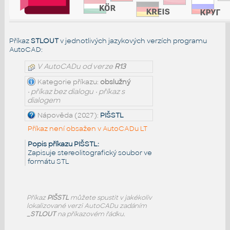
Příkaz
STLOUT
v jednotlivých jazykových verzích programu
AutoCAD:
V AutoCADu od verze
R13
Kategorie příkazu:
obslužný
• příkaz bez dialogu • příkaz s
dialogem
Nápověda (2027):
PIŠSTL
Příkaz není obsažen v AutoCADu LT
Popis příkazu PIŠSTL:
Zapisuje stereolitografický soubor ve
formátu STL
Příkaz
PIŠSTL
můžete spustit v jakékoliv
lokalizované verzi AutoCADu zadáním
_STLOUT
na příkazovém řádku.