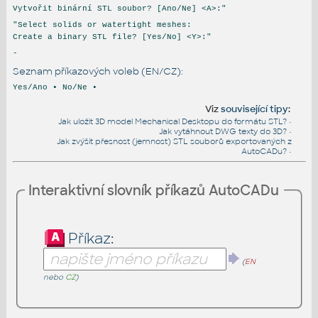
Vytvořit binární STL soubor? [Ano/Ne] <A>:"
"Select solids or watertight meshes:
Create a binary STL file? [Yes/No] <Y>:"
-
Seznam příkazových voleb (EN/CZ):
Yes/Ano • No/Ne •
Viz
související tipy
:
Jak uložit 3D model Mechanical Desktopu do formátu STL?
•
Jak vytáhnout DWG texty do 3D?
•
Jak zvýšit přesnost (jemnost) STL souborů exportovaných z
AutoCADu?
•
Interaktivní slovník příkazů AutoCADu
Příkaz:
(
EN
nebo
CZ
)