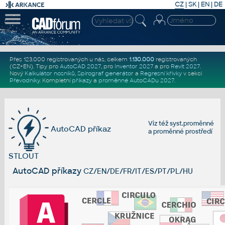
CZ
|
SK
|
EN
|
DE
Přes 123.000 registrovaných u nás, celkem
1.130.000
registrovaných
(CZ+EN)
. Tipy pro
AutoCAD 2027
, pro
Inventor 2027
a pro
Revit 2027
.
Nový
Kalkulátor nosníků
,
Spirograf generátor
a
Regresní křivky
v sekci
Převodníky
.
Kompletní
příkazy
a
proměnné AutoCADu 2027
.
Viz též
syst.proměnné
AutoCAD příkaz
a
proměnné prostředí
STLOUT
AutoCAD příkazy
CZ/EN/DE/FR/IT/ES/PT/PL/HU