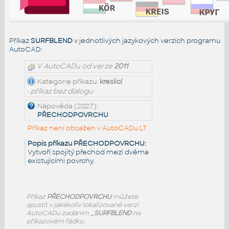
Příkaz
SURFBLEND
v jednotlivých jazykových verzích programu
AutoCAD:
V AutoCADu od verze
2011
Kategorie příkazu:
kreslicí
• příkaz bez dialogu
Nápověda (2027):
PŘECHODPOVRCHU
Příkaz není obsažen v AutoCADu LT
Popis příkazu PŘECHODPOVRCHU:
Vytvoří spojitý přechod mezi dvěma
existujícími povrchy.
Příkaz
PŘECHODPOVRCHU
můžete
spustit v jakékoliv lokalizované verzi
AutoCADu zadáním
_SURFBLEND
na
příkazovém řádku.