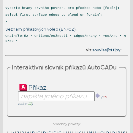
Vyberte hrany prvního povrchu pro přechod nebo [řeTěz]:
Select first surface edges to blend or [CHain]:
-
Seznam příkazových voleb (EN/CZ):
CHain/řeTěz • OPtions/Možnosti • Edges/Hrany • Yes/Ano • N
o/Ne •
Viz
související tipy
:
Interaktivní slovník příkazů AutoCADu
Příkaz:
(
EN
nebo
CZ
)
Všechny příkazy:
|
-
|
+
|
?
|
3
|
A
|
B
|
C
|
D
|
E
|
F
|
G
|
H
|
I
|
J
|
K
|
L
|
M
|
N
|
O
|
P
|
Q
|
R
|
S
|