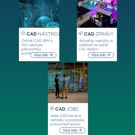
CAD
NÁSTROJE
CAD
ZPRÁVY
Online CAD, BIM a
Aktuality, nabídky a
GIS nástroje,
události ze světa
převodníky,
CAx řešení
prohlížeče
Více info
Více info
CAD
JOBS
Vaše CAD kariéra -
nabídky a poptávky
pracovních pozic
Více info