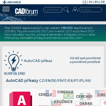
CZ
|
SK
|
EN
|
DE
Přes 123.000 registrovaných u nás, celkem
1.130.000
registrovaných
(CZ+EN)
. Tipy pro
AutoCAD 2027
, pro
Inventor 2027
a pro
Revit 2027
.
Nový
Kalkulátor nosníků
,
Spirograf generátor
a
Regresní křivky
v sekci
Převodníky
.
Kompletní
příkazy
a
proměnné AutoCADu 2027
.
Viz též
syst.proměnné
AutoCAD příkaz
a
proměnné prostředí
SURFBLEND
AutoCAD příkazy
CZ/EN/DE/FR/IT/ES/PT/PL/HU