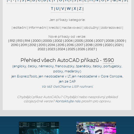
T
|
U
|
V
|
W
|
X
|
Z
|
Jen příkazy kategorie:
|
editační
|
informační
|
kreslicí
|
nastavovací
|
obslužný
|
zobrazovací
|
Nové příkazy od verze:
|
R12
|
R13
|
R14
|
2000
|
2000i
|
2002
|
2004
|
2005
|
2006
|
2007
|
2008
|
2009
|
2010
|
2011
|
2012
|
2013
|
2014
|
2015
|
2016
|
2017
|
2018
|
2019
|
2020
|
2021
|
2022
|
2023
|
2024
|
2025
|
2026
|
2027
|
Přehled všech AutoCAD příkazů -
1590
(anglicky, česky, německy, francouzsky, španělsky, italsky, portugalsky,
polsky, maďarsky)
jen
ExpressTools
, jen
neobsažené v LT
, jen
neobsažené v Core Console
,
jen
ze SAP
Viz též
GetCName
LISP rozhraní.
Chybějící příkaz AutoCADu? Chybějící nebo nesprávný překlad
cizojazyčné verze?
Kontaktujte nás
prosím pro opravu.