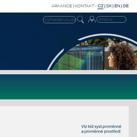
ARKANCE
|
KONTAKT
-
CZ
|
SK
|
EN
|
DE
Viz též
syst.proměnné
a
proměnné prostředí