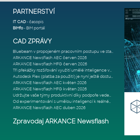
PARTNERSTVÍ
IT CAD
- časopis
BIMfo
- BIM portál
CAD ZPRÁVY
Bluebeam v propojeném pracovním postupu ve stavebnictví: Proč je int
ARKANCE Newsflash AEC červen 2026
ARKANCE Newsflash MFG červen 2026
Tři překážky rozšiřování využití umělé inteligence ve stavebním prům
Autodesk Flex (platba za použití) je nyní ještě dostupnější
ARKANCE Newsflash AEC květen 2026
ARKANCE Newsflash MFG květen 2026
Udržujte vaše týmy produktivní díky podpoře vedené odborníky
Od experimentování s umělou inteligencí k reálnému dopadu na podniká
ARKANCE Newsflash AEC duben 2026
Zpravodaj ARKANCE Newsflash