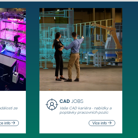
CAD
JOBS
události ze
Vaše CAD kariéra - nabídky a
poptávky pracovních pozic
ce info
Více info