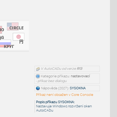
V AutoCADu od verze
R13
Kategorie příkazu:
nastavovací
• příkaz bez dialogu
Nápověda (2027):
SYSOKNA
Příkaz není obsažen v Core Console
Popis příkazu SYSOKNA:
Nastavuje Windows rozvržení oken
AutoCADu