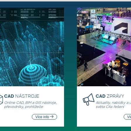
CAD
NÁSTROJE
CAD
ZPRÁVY
Online CAD, BIM a GIS nástroje,
Aktuality, nabídky a 
převodníky, prohlížeče
světa CAx řešení
Více info
Ví