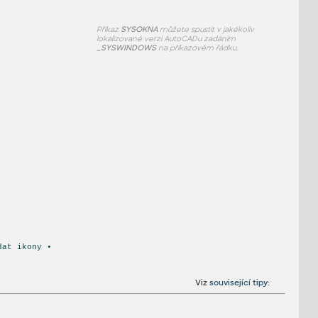
Příkaz
SYSOKNA
můžete spustit v jakékoliv
lokalizované verzi AutoCADu zadáním
_SYSWINDOWS
na příkazovém řádku.
dat ikony •
Viz
související tipy
: