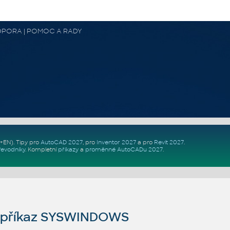
 PODPORA | POMOC A RADY
Z+EN)
. Tipy pro
AutoCAD 2027
, pro
Inventor 2027
a pro
Revit 2027
.
řevodníky
.
Kompletní
příkazy
a
proměnné AutoCADu 2027
.
příkaz SYSWINDOWS