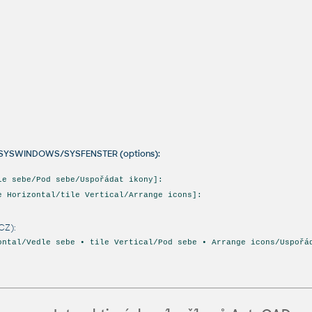
A/SYSWINDOWS/SYSFENSTER (options):
le sebe/Pod sebe/Uspořádat ikony]:
e Horizontal/tile Vertical/Arrange icons]:
CZ):
ontal/Vedle sebe • tile Vertical/Pod sebe • Arrange icons/Uspořá