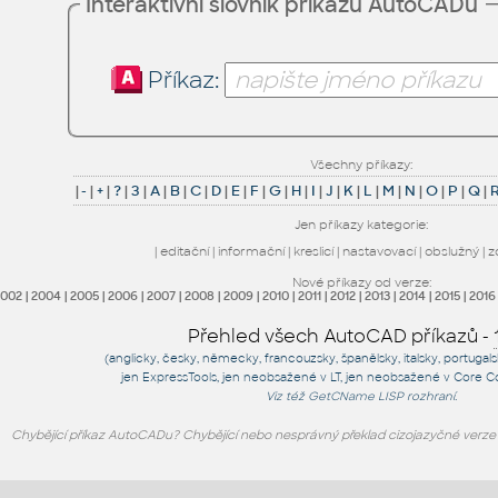
Interaktivní slovník příkazů AutoCADu
Příkaz:
Všechny příkazy:
|
-
|
+
|
?
|
3
|
A
|
B
|
C
|
D
|
E
|
F
|
G
|
H
|
I
|
J
|
K
|
L
|
M
|
N
|
O
|
P
|
Q
|
Jen příkazy kategorie:
|
editační
|
informační
|
kreslicí
|
nastavovací
|
obslužný
|
z
Nové příkazy od verze:
2002
|
2004
|
2005
|
2006
|
2007
|
2008
|
2009
|
2010
|
2011
|
2012
|
2013
|
2014
|
2015
|
2016
Přehled všech AutoCAD příkazů -
(anglicky, česky, německy, francouzsky, španělsky, italsky, portugal
jen
ExpressTools
, jen
neobsažené v LT
, jen
neobsažené v Core C
Viz též
GetCName
LISP rozhraní.
Chybějící příkaz AutoCADu? Chybějící nebo nesprávný překlad cizojazyčné verz