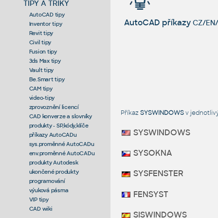
TIPY A TRIKY
AutoCAD tipy
AutoCAD příkazy
CZ/EN/
Inventor tipy
Revit tipy
Civil tipy
Fusion tipy
3ds Max tipy
Vault tipy
Be.Smart tipy
CAM tipy
video-tipy
zprovoznění licencí
Příkaz
SYSWINDOWS
v jednotli
CAD konverze a slovníky
produkty - SP,kódy,klíče
SYSWINDOWS
příkazy AutoCADu
sys.proměnné AutoCADu
SYSOKNA
env.proměnné AutoCADu
produkty Autodesk
ukončené produkty
SYSFENSTER
programování
výuková pásma
FENSYST
VIP tipy
CAD wiki
SISWINDOWS