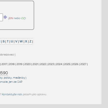
(
EN
nebo
CZ
)
R
|
S
|
T
|
U
|
V
|
W
|
X
|
Z
|
obrazovací
|
|
2017
|
2018
|
2019
|
2020
|
2021
|
2022
|
2023
|
2024
|
2025
|
2026
|
2027
|
1590
sky, polsky, maďarsky)
onsole
, jen
ze SAP
e?
Kontaktujte nás
prosím pro opravu.