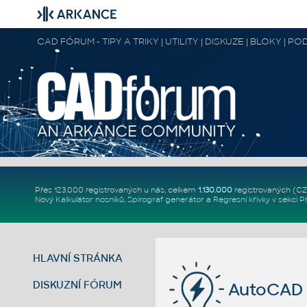
CAD FÓRUM - TIPY A TRIKY | UTILITY | DISKUZE | BLOKY |
Přes 123.000 registrovaných u nás, celkem
1.130.000
registrovaných (C
Nový
Kalkulátor nosníků
,
Spirograf generátor
a
Regresní křivky
v sekci
P
HLAVNÍ STRÁNKA
DISKUZNÍ FÓRUM
AutoCAD 