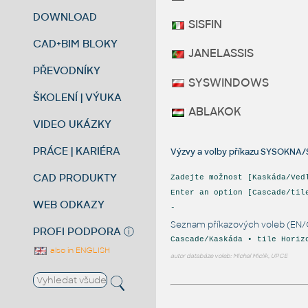
DOWNLOAD
SISFIN
CAD+BIM BLOKY
JANELASSIS
PŘEVODNÍKY
SYSWINDOWS
ŠKOLENÍ | VÝUKA
ABLAKOK
VIDEO UKÁZKY
PRÁCE | KARIÉRA
Výzvy a volby příkazu SYSOKN
CAD PRODUKTY
Zadejte možnost [Kaskáda/Ved
Enter an option [Cascade/til
WEB ODKAZY
-
Seznam příkazových voleb (EN/
PROFI PODPORA
ⓘ
Cascade/Kaskáda • tile Horiz
also in ENGLISH
autor databáze voleb: Michal Miclík, UPCE