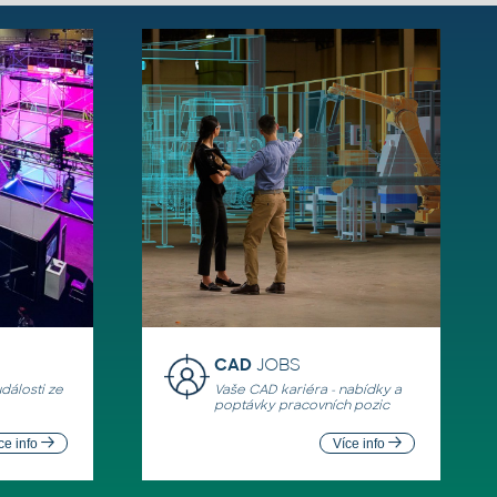
CAD
JOBS
události ze
Vaše CAD kariéra - nabídky a
poptávky pracovních pozic
ce info
Více info