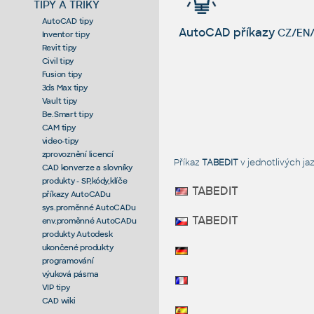
TIPY A TRIKY
AutoCAD tipy
AutoCAD příkazy
CZ/EN/
Inventor tipy
Revit tipy
Civil tipy
Fusion tipy
3ds Max tipy
Vault tipy
Be.Smart tipy
CAM tipy
video-tipy
zprovoznění licencí
Příkaz
TABEDIT
v jednotlivých j
CAD konverze a slovníky
produkty - SP,kódy,klíče
TABEDIT
příkazy AutoCADu
sys.proměnné AutoCADu
TABEDIT
env.proměnné AutoCADu
produkty Autodesk
ukončené produkty
programování
výuková pásma
VIP tipy
CAD wiki