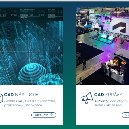
CAD
NÁSTROJE
CAD
ZPRÁVY
Online CAD, BIM a GIS nástroje,
Aktuality, nabídky a 
převodníky, prohlížeče
světa CAx řešení
Více info
Ví