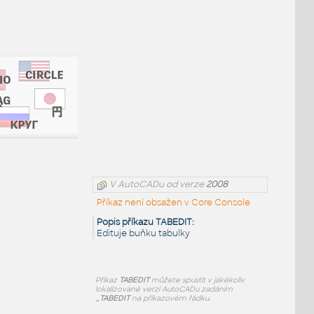
V AutoCADu od verze
2008
Příkaz není obsažen v Core Console
Popis příkazu TABEDIT:
Edituje buňku tabulky
Příkaz
TABEDIT
můžete spustit v jakékoliv
lokalizované verzi AutoCADu zadáním
_TABEDIT
na příkazovém řádku.