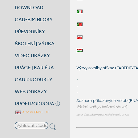
DOWNLOAD
CAD+BIM BLOKY
PŘEVODNÍKY
ŠKOLENÍ | VÝUKA
VIDEO UKÁZKY
PRÁCE | KARIÉRA
Výzvy a volby příkazu TABEDIT/TA
CAD PRODUKTY
-
-
WEB ODKAZY
-
Seznam příkazových voleb (EN/
PROFI PODPORA
ⓘ
žádné volby (klíčová slova)
also in ENGLISH
autor databáze voleb: Michal Miclík, UPCE