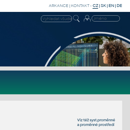
ARKANCE
|
KONTAKT
-
CZ
|
SK
|
EN
|
DE
Viz též
syst.proměnné
a
proměnné prostředí