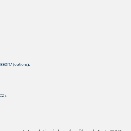
BEDIT/ (options):
CZ):