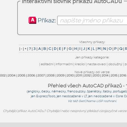
Interaktivní slovník příkazů AutoCADu
Příkaz:
Všechny příkazy:
|
-
|
+
|
?
|
3
|
A
|
B
|
C
|
D
|
E
|
F
|
G
|
H
|
I
|
J
|
K
|
L
|
M
|
N
|
O
|
P
|
Q
|
Jen příkazy kategorie:
|
editační
|
informační
|
kreslicí
|
nastavovací
|
obslužný
|
z
Nové příkazy od verze:
2002
|
2004
|
2005
|
2006
|
2007
|
2008
|
2009
|
2010
|
2011
|
2012
|
2013
|
2014
|
2015
|
2016
Přehled všech AutoCAD příkazů -
(anglicky, česky, německy, francouzsky, španělsky, italsky, portugal
jen
ExpressTools
, jen
neobsažené v LT
, jen
neobsažené v Core C
Viz též
GetCName
LISP rozhraní.
Chybějící příkaz AutoCADu? Chybějící nebo nesprávný překlad cizojazyčné verz