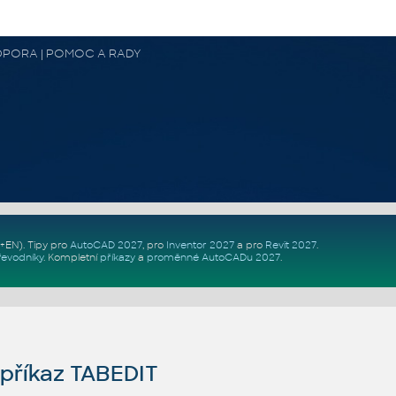
 PODPORA | POMOC A RADY
Z+EN)
. Tipy pro
AutoCAD 2027
, pro
Inventor 2027
a pro
Revit 2027
.
řevodníky
.
Kompletní
příkazy
a
proměnné AutoCADu 2027
.
příkaz TABEDIT