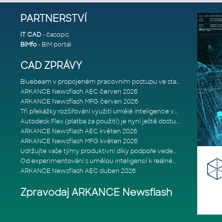
PARTNERSTVÍ
IT CAD
- časopis
BIMfo
- BIM portál
CAD ZPRÁVY
Bluebeam v propojeném pracovním postupu ve stavebnictví: Proč je int
ARKANCE Newsflash AEC červen 2026
ARKANCE Newsflash MFG červen 2026
Tři překážky rozšiřování využití umělé inteligence ve stavebním prům
Autodesk Flex (platba za použití) je nyní ještě dostupnější
ARKANCE Newsflash AEC květen 2026
ARKANCE Newsflash MFG květen 2026
Udržujte vaše týmy produktivní díky podpoře vedené odborníky
Od experimentování s umělou inteligencí k reálnému dopadu na podniká
ARKANCE Newsflash AEC duben 2026
Zpravodaj ARKANCE Newsflash