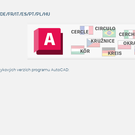
DE/FR/IT/ES/PT/PL/HU
azykových verzích programu AutoCAD: