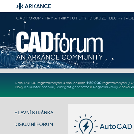
CAD FÓRUM - TIPY A TRIKY | UTILITY | DISKUZE | BLOKY |
Přes 123.000 registrovaných u nás, celkem
1.130.000
registrovaných (C
Nový
Kalkulátor nosníků
,
Spirograf generátor
a
Regresní křivky
v sekci
P
HLAVNÍ STRÁNKA
DISKUZNÍ FÓRUM
AutoCAD 