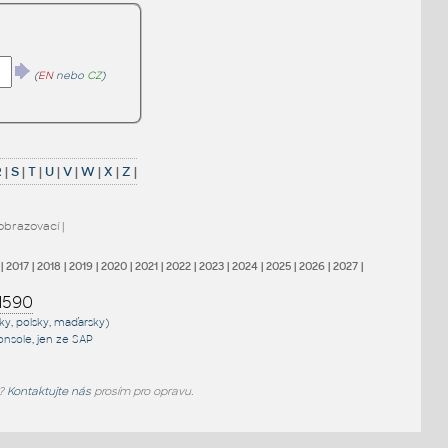
(
EN
nebo
CZ
)
R
|
S
|
T
|
U
|
V
|
W
|
X
|
Z
|
obrazovací
|
|
2017
|
2018
|
2019
|
2020
|
2021
|
2022
|
2023
|
2024
|
2025
|
2026
|
2027
|
1590
sky, polsky, maďarsky)
onsole
, jen
ze SAP
e?
Kontaktujte nás
prosím pro opravu.