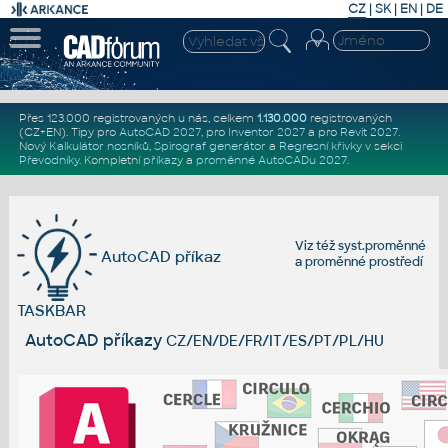
CZ
|
SK
|
EN
|
DE
Přes 123.000 registrovaných u nás, celkem
1.130.000
registrovaných
(CZ+EN)
. Tipy pro
AutoCAD 2027
, pro
Inventor 2027
a pro
Revit 2027
.
Nový
Kalkulátor nosníků
,
Spirograf generátor
a
Regresní křivky
v sekci
Převodníky
.
Kompletní
příkazy
a
proměnné AutoCADu 2027
.
Viz též
syst.proměnné
AutoCAD příkaz
a
proměnné prostředí
TASKBAR
AutoCAD příkazy
CZ/EN/DE/FR/IT/ES/PT/PL/HU