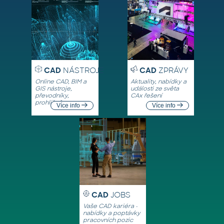
CAD
NÁSTROJE
CAD
ZPRÁVY
Online CAD, BIM a
Aktuality, nabídky a
GIS nástroje,
události ze světa
převodníky,
CAx řešení
prohlížeče
Více info
Více info
CAD
JOBS
Vaše CAD kariéra -
nabídky a poptávky
pracovních pozic