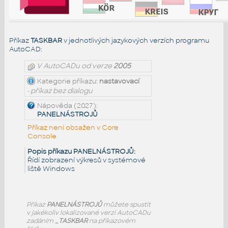
Příkaz
TASKBAR
v jednotlivých jazykových verzích programu
AutoCAD:
V AutoCADu od verze
2005
Kategorie příkazu:
nastavovací
• příkaz bez dialogu
Nápověda (2027):
PANELNÁSTROJŮ
Příkaz není obsažen v Core
Console
Popis příkazu PANELNÁSTROJŮ:
Řídí zobrazení výkresů v systémové
liště Windows
Příkaz
PANELNÁSTROJŮ
můžete spustit
v jakékoliv lokalizované verzi AutoCADu
zadáním
_TASKBAR
na příkazovém