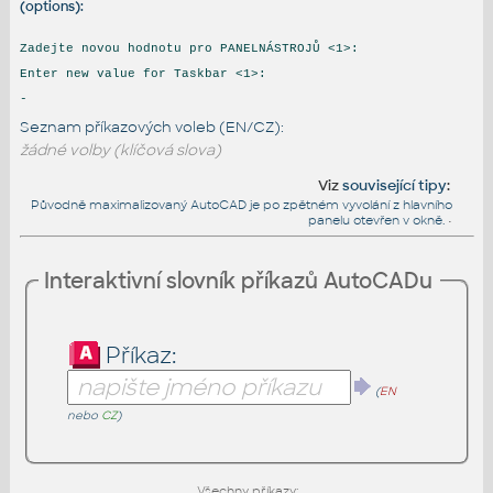
(options):
Zadejte novou hodnotu pro PANELNÁSTROJŮ <1>:
Enter new value for Taskbar <1>:
-
Seznam příkazových voleb (EN/CZ):
žádné volby (klíčová slova)
Viz
související tipy
:
Původně maximalizovaný AutoCAD je po zpětném vyvolání z hlavního
panelu otevřen v okně.
•
Interaktivní slovník příkazů AutoCADu
Příkaz:
(
EN
nebo
CZ
)
Všechny příkazy: