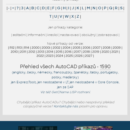
|
-
|
+
|
?
|
3
|
A
|
B
|
C
|
D
|
E
|
F
|
G
|
H
|
I
|
J
|
K
|
L
|
M
|
N
|
O
|
P
|
Q
|
R
|
S
|
T
|
U
|
V
|
W
|
X
|
Z
|
Jen příkazy kategorie:
|
editační
|
informační
|
kreslicí
|
nastavovací
|
obslužný
|
zobrazovací
|
Nové příkazy od verze:
|
R12
|
R13
|
R14
|
2000
|
2000i
|
2002
|
2004
|
2005
|
2006
|
2007
|
2008
|
2009
|
2010
|
2011
|
2012
|
2013
|
2014
|
2015
|
2016
|
2017
|
2018
|
2019
|
2020
|
2021
|
2022
|
2023
|
2024
|
2025
|
2026
|
2027
|
Přehled všech AutoCAD příkazů -
1590
(anglicky, česky, německy, francouzsky, španělsky, italsky, portugalsky,
polsky, maďarsky)
jen
ExpressTools
, jen
neobsažené v LT
, jen
neobsažené v Core Console
,
jen
ze SAP
Viz též
GetCName
LISP rozhraní.
Chybějící příkaz AutoCADu? Chybějící nebo nesprávný překlad
cizojazyčné verze?
Kontaktujte nás
prosím pro opravu.