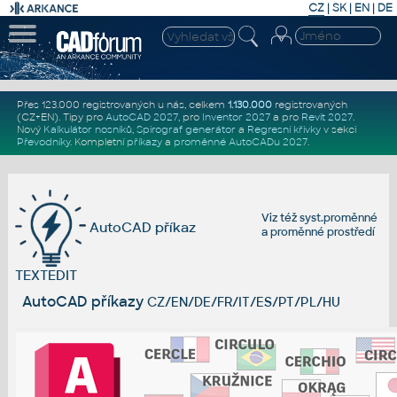
CZ
|
SK
|
EN
|
DE
Přes 123.000 registrovaných u nás, celkem
1.130.000
registrovaných
(CZ+EN)
. Tipy pro
AutoCAD 2027
, pro
Inventor 2027
a pro
Revit 2027
.
Nový
Kalkulátor nosníků
,
Spirograf generátor
a
Regresní křivky
v sekci
Převodníky
.
Kompletní
příkazy
a
proměnné AutoCADu 2027
.
Viz též
syst.proměnné
AutoCAD příkaz
a
proměnné prostředí
TEXTEDIT
AutoCAD příkazy
CZ/EN/DE/FR/IT/ES/PT/PL/HU