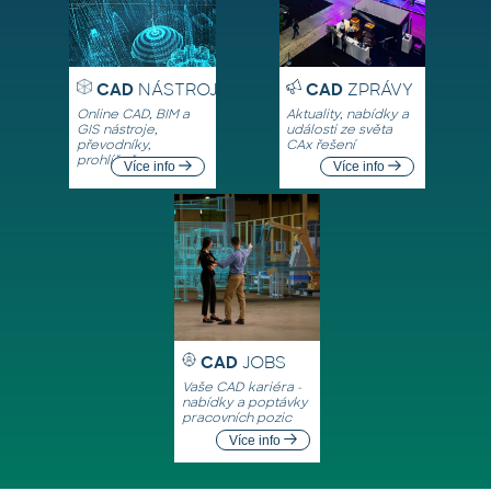
CAD
NÁSTROJE
CAD
ZPRÁVY
Online CAD, BIM a
Aktuality, nabídky a
GIS nástroje,
události ze světa
převodníky,
CAx řešení
prohlížeče
Více info
Více info
CAD
JOBS
Vaše CAD kariéra -
nabídky a poptávky
pracovních pozic
Více info