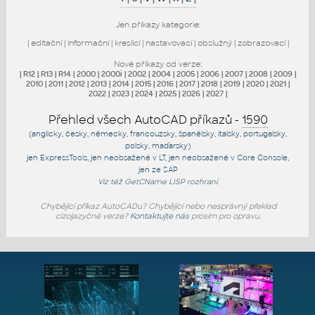
Jen příkazy kategorie:
|
editační
|
informační
|
kreslicí
|
nastavovací
|
obslužný
|
zobrazovací
|
Nové příkazy od verze:
|
R12
|
R13
|
R14
|
2000
|
2000i
|
2002
|
2004
|
2005
|
2006
|
2007
|
2008
|
2009
|
2010
|
2011
|
2012
|
2013
|
2014
|
2015
|
2016
|
2017
|
2018
|
2019
|
2020
|
2021
|
2022
|
2023
|
2024
|
2025
|
2026
|
2027
|
Přehled všech AutoCAD příkazů -
1590
(anglicky, česky, německy, francouzsky, španělsky, italsky, portugalsky,
polsky, maďarsky)
jen
ExpressTools
, jen
neobsažené v LT
, jen
neobsažené v Core Console
,
jen
ze SAP
Viz též
GetCName
LISP rozhraní.
Chybějící příkaz AutoCADu? Chybějící nebo nesprávný překlad
cizojazyčné verze?
Kontaktujte nás
prosím pro opravu.