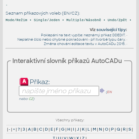
-
Seznam příkazových voleb (EN/CZ):
Mode/Režim • Single/Jeden • Multiple/Násobně • Undo/Zpět •
Viz
související tipy
:
Poklepání na text vypíše: neznámý příkaz DDEDIT.
•
Neplatné číslo nebo chybné pokračování - při tvorbě typu čáry.
•
Změna chování editace textu v AutoCADu 2015.
•
Interaktivní slovník příkazů AutoCADu
Příkaz:
(
EN
nebo
CZ
)
Všechny příkazy:
|
-
|
+
|
?
|
3
|
A
|
B
|
C
|
D
|
E
|
F
|
G
|
H
|
I
|
J
|
K
|
L
|
M
|
N
|
O
|
P
|
Q
|
R
|
S
|
T
|
U
|
V
|
W
|
X
|
Z
|