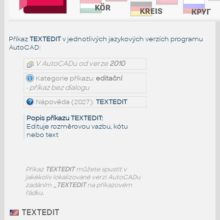
Příkaz
TEXTEDIT
v jednotlivých jazykových verzích programu
AutoCAD:
V AutoCADu od verze
2010
Kategorie příkazu:
editační
• příkaz bez dialogu
Nápověda (2027):
TEXTEDIT
Popis příkazu TEXTEDIT:
Edituje rozměrovou vazbu, kótu
nebo text
Příkaz
TEXTEDIT
můžete spustit v
jakékoliv lokalizované verzi AutoCADu
zadáním
_TEXTEDIT
na příkazovém
řádku.
TEXTEDIT