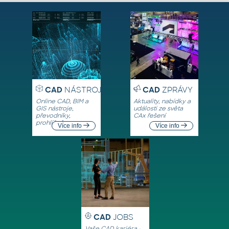
CAD
NÁSTROJE
CAD
ZPRÁVY
Online CAD, BIM a
Aktuality, nabídky a
GIS nástroje,
události ze světa
převodníky,
CAx řešení
prohlížeče
Více info
Více info
CAD
JOBS
Vaše CAD kariéra -