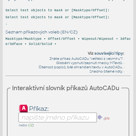
Select text objects to mask or [Masktype/Offset]:
Select text objects to mask or [Masktype/Offset]:
-
Seznam příkazových voleb (EN/CZ):
Masktype/Masktype • Offset/Offset • Wipeout/Wipeout • 3dfac
e/3dface • Solid/Solid •
Viz
související tipy
:
Znáte příkaz AutoCADu "vetřelci z vesmíru"?
•
Globální vypnutí/zapnutí masky MTextů.
•
Čitelnost popisů, bílé ohraničení textu v AutoCADu.
•
Snadno čitelné kóty.
•
Interaktivní slovník příkazů AutoCADu
Příkaz:
(
EN
nebo
CZ
)