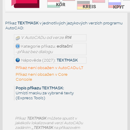
Příkaz
TEXTMASK
v jednotlivých jazykových verzích programu
AutoCAD:
V AutoCADu od verze
R14
Kategorie příkazu:
editační
• příkaz bez dialogu
Nápověda (2027):
TEXTMASK
Příkaz není obsažen v AutoCADu LT
Příkaz není obsažen v Core
Console
Popis příkazu TEXTMASK:
Umístí masku za vybrané texty
(Express Tools)
Příkaz
TEXTMASK
můžete spustit v
jakékoliv lokalizované verzi AutoCADu
zadáním
_TEXTMASK
na příkazovém