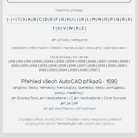
Všechny příkazy:
|
-
|
+
|
?
|
3
|
A
|
B
|
C
|
D
|
E
|
F
|
G
|
H
|
I
|
J
|
K
|
L
|
M
|
N
|
O
|
P
|
Q
|
R
|
S
|
T
|
U
|
V
|
W
|
X
|
Z
|
Jen příkazy kategorie:
|
editační
|
informační
|
kreslicí
|
nastavovací
|
obslužný
|
zobrazovací
|
Nové příkazy od verze:
|
R12
|
R13
|
R14
|
2000
|
2000i
|
2002
|
2004
|
2005
|
2006
|
2007
|
2008
|
2009
|
2010
|
2011
|
2012
|
2013
|
2014
|
2015
|
2016
|
2017
|
2018
|
2019
|
2020
|
2021
|
2022
|
2023
|
2024
|
2025
|
2026
|
2027
|
Přehled všech AutoCAD příkazů -
1590
(anglicky, česky, německy, francouzsky, španělsky, italsky, portugalsky,
polsky, maďarsky)
jen
ExpressTools
, jen
neobsažené v LT
, jen
neobsažené v Core Console
,
jen
ze SAP
Viz též
GetCName
LISP rozhraní.
Chybějící příkaz AutoCADu? Chybějící nebo nesprávný překlad
cizojazyčné verze?
Kontaktujte nás
prosím pro opravu.