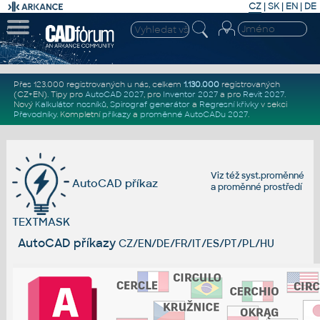
CZ
|
SK
|
EN
|
DE
Přes 123.000 registrovaných u nás, celkem
1.130.000
registrovaných
(CZ+EN)
. Tipy pro
AutoCAD 2027
, pro
Inventor 2027
a pro
Revit 2027
.
Nový
Kalkulátor nosníků
,
Spirograf generátor
a
Regresní křivky
v sekci
Převodníky
.
Kompletní
příkazy
a
proměnné AutoCADu 2027
.
Viz též
syst.proměnné
AutoCAD příkaz
a
proměnné prostředí
TEXTMASK
AutoCAD příkazy
CZ/EN/DE/FR/IT/ES/PT/PL/HU