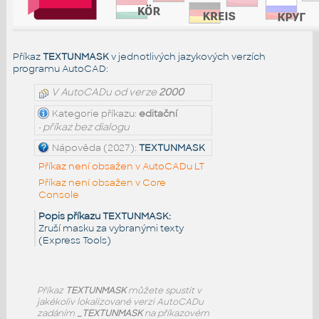
Příkaz
TEXTUNMASK
v jednotlivých jazykových verzích
programu AutoCAD:
V AutoCADu od verze
2000
Kategorie příkazu:
editační
• příkaz bez dialogu
Nápověda (2027):
TEXTUNMASK
Příkaz není obsažen v AutoCADu LT
Příkaz není obsažen v Core
Console
Popis příkazu TEXTUNMASK:
Zruší masku za vybranými texty
(Express Tools)
Příkaz
TEXTUNMASK
můžete spustit v
jakékoliv lokalizované verzi AutoCADu
zadáním
_TEXTUNMASK
na příkazovém