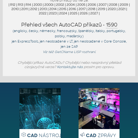
Nové příkazy od verze:
|
R12
|
R13
|
R14
|
2000
|
2000i
|
2002
|
2004
|
2005
|
2006
|
2007
|
2008
|
2009
|
2010
|
2011
|
2012
|
2013
|
2014
|
2015
|
2016
|
2017
|
2018
|
2019
|
2020
|
2021
|
2022
|
2023
|
2024
|
2025
|
2026
|
2027
|
Přehled všech AutoCAD příkazů -
1590
(anglicky, česky, německy, francouzsky, španělsky, italsky, portugalsky,
polsky, maďarsky)
jen
ExpressTools
, jen
neobsažené v LT
, jen
neobsažené v Core Console
,
jen
ze SAP
Viz též
GetCName
LISP rozhraní.
Chybějící příkaz AutoCADu? Chybějící nebo nesprávný překlad
cizojazyčné verze?
Kontaktujte nás
prosím pro opravu.
CAD
NÁSTROJE
CAD
ZPRÁVY