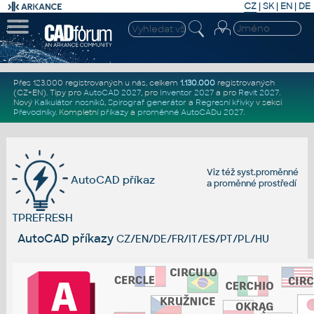
CZ
|
SK
|
EN
|
DE
Přes 123.000 registrovaných u nás, celkem
1.130.000
registrovaných
(CZ+EN)
. Tipy pro
AutoCAD 2027
, pro
Inventor 2027
a pro
Revit 2027
.
Nový
Kalkulátor nosníků
,
Spirograf generátor
a
Regresní křivky
v sekci
Převodníky
.
Kompletní
příkazy
a
proměnné AutoCADu 2027
.
Viz též
syst.proměnné
AutoCAD příkaz
a
proměnné prostředí
TPREFRESH
AutoCAD příkazy
CZ/EN/DE/FR/IT/ES/PT/PL/HU