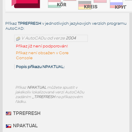
Příkaz
TPREFRESH
v jednotlivých jazykových verzích programu
AutoCAD:
V AutoCADu od verze
2004
Příkaz již není podporován!
Příkaz není obsažen v Core
Console
Popis příkazu NPAKTUAL:
Příkaz
NPAKTUAL
můžete spustit v
jakékoliv lokalizované verzi AutoCADu
zadáním
_TPREFRESH
na příkazovém
řádku.
TPREFRESH
NPAKTUAL