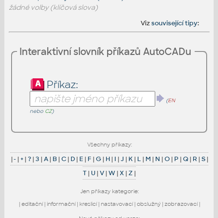
žádné volby (klíčová slova)
Viz
související tipy
:
Interaktivní slovník příkazů AutoCADu
Příkaz:
(
EN
nebo
CZ
)
Všechny příkazy:
|
-
|
+
|
?
|
3
|
A
|
B
|
C
|
D
|
E
|
F
|
G
|
H
|
I
|
J
|
K
|
L
|
M
|
N
|
O
|
P
|
Q
|
R
|
S
|
T
|
U
|
V
|
W
|
X
|
Z
|
Jen příkazy kategorie:
|
editační
|
informační
|
kreslicí
|
nastavovací
|
obslužný
|
zobrazovací
|