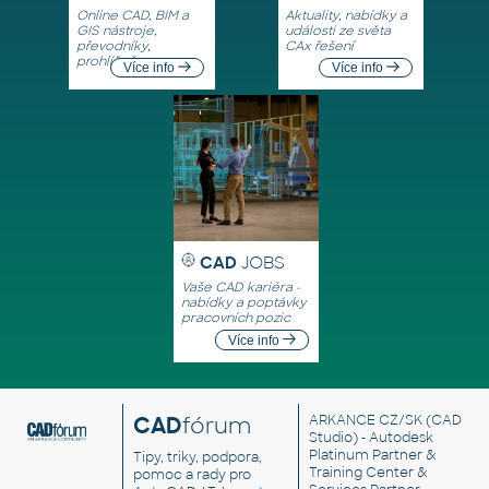
Online CAD, BIM a
Aktuality, nabídky a
GIS nástroje,
události ze světa
převodníky,
CAx řešení
prohlížeče
Více info
Více info
CAD
JOBS
Vaše CAD kariéra -
nabídky a poptávky
pracovních pozic
Více info
CAD
fórum
ARKANCE CZ/SK
(CAD
Studio) - Autodesk
Platinum Partner &
Tipy, triky, podpora,
Training Center &
pomoc a rady pro