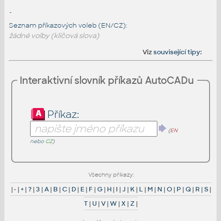
-
Seznam příkazových voleb (EN/CZ):
žádné volby (klíčová slova)
Viz
související tipy
:
Interaktivní slovník příkazů AutoCADu
Příkaz:
(
EN
nebo
CZ
)
Všechny příkazy:
|
-
|
+
|
?
|
3
|
A
|
B
|
C
|
D
|
E
|
F
|
G
|
H
|
I
|
J
|
K
|
L
|
M
|
N
|
O
|
P
|
Q
|
R
|
S
|
T
|
U
|
V
|
W
|
X
|
Z
|