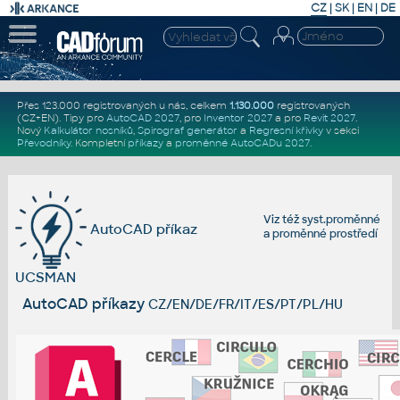
CZ
|
SK
|
EN
|
DE
Přes 123.000 registrovaných u nás, celkem
1.130.000
registrovaných
(CZ+EN)
. Tipy pro
AutoCAD 2027
, pro
Inventor 2027
a pro
Revit 2027
.
Nový
Kalkulátor nosníků
,
Spirograf generátor
a
Regresní křivky
v sekci
Převodníky
.
Kompletní
příkazy
a
proměnné AutoCADu 2027
.
Viz též
syst.proměnné
AutoCAD příkaz
a
proměnné prostředí
UCSMAN
AutoCAD příkazy
CZ/EN/DE/FR/IT/ES/PT/PL/HU