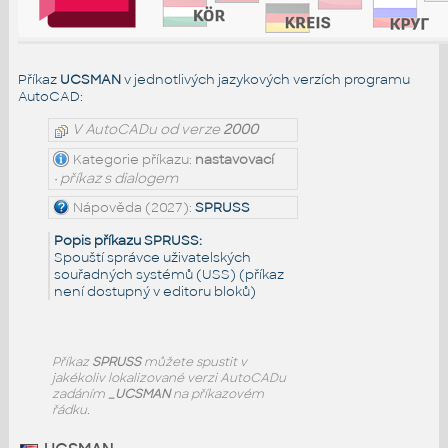
Příkaz
UCSMAN
v jednotlivých jazykových verzích programu
AutoCAD:
V AutoCADu od verze
2000
Kategorie příkazu:
nastavovací
• příkaz s dialogem
Nápověda (2027):
SPRUSS
Popis příkazu SPRUSS:
Spouští správce uživatelských
souřadných systémů (USS) (příkaz
není dostupný v editoru bloků)
Příkaz
SPRUSS
můžete spustit v
jakékoliv lokalizované verzi AutoCADu
zadáním
_UCSMAN
na příkazovém
řádku.