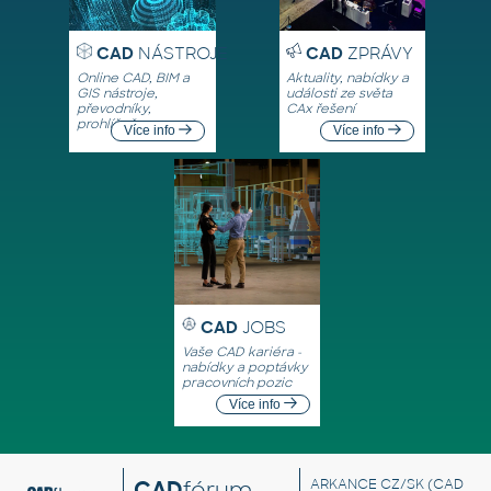
CAD
NÁSTROJE
CAD
ZPRÁVY
Online CAD, BIM a
Aktuality, nabídky a
GIS nástroje,
události ze světa
převodníky,
CAx řešení
prohlížeče
Více info
Více info
CAD
JOBS
Vaše CAD kariéra -
nabídky a poptávky
pracovních pozic
Více info
CAD
fórum
ARKANCE CZ/SK
(CAD