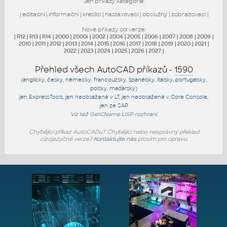
Jen příkazy kategorie:
|
editační
|
informační
|
kreslicí
|
nastavovací
|
obslužný
|
zobrazovací
|
Nové příkazy od verze:
|
R12
|
R13
|
R14
|
2000
|
2000i
|
2002
|
2004
|
2005
|
2006
|
2007
|
2008
|
2009
|
2010
|
2011
|
2012
|
2013
|
2014
|
2015
|
2016
|
2017
|
2018
|
2019
|
2020
|
2021
|
2022
|
2023
|
2024
|
2025
|
2026
|
2027
|
Přehled všech AutoCAD příkazů -
1590
(anglicky, česky, německy, francouzsky, španělsky, italsky, portugalsky,
polsky, maďarsky)
jen
ExpressTools
, jen
neobsažené v LT
, jen
neobsažené v Core Console
,
jen
ze SAP
Viz též
GetCName
LISP rozhraní.
Chybějící příkaz AutoCADu? Chybějící nebo nesprávný překlad
cizojazyčné verze?
Kontaktujte nás
prosím pro opravu.