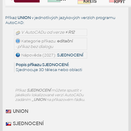
Příkaz
UNION
v jednotlivých jazykových verzích programu
AutoCAD:
V AutoCADu od verze
≤ R12
Kategorie příkazu:
editační
• příkaz bez dialogu
Nápověda (2027):
SJEDNOCENÍ
Popis příkazu SJEDNOCENÍ:
Sjednocuje 3D tělesa nebo oblasti
Příkaz
SJEDNOCENÍ
můžete spustit v
jakékoliv lokalizované verzi AutoCADu
zadáním
_UNION
na příkazovém řádku.
UNION
SJEDNOCENÍ