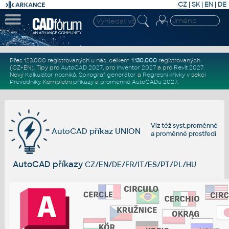
CZ
|
SK
|
EN
|
DE
Přes 123.000 registrovaných u nás, celkem
1.130.000
registrovaných
(CZ+EN)
. Tipy pro
AutoCAD 2027
, pro
Inventor 2027
a pro
Revit 2027
.
Nový
Kalkulátor nosníků
,
Spirograf generátor
a
Regresní křivky
v sekci
Převodníky
.
Kompletní
příkazy
a
proměnné AutoCADu 2027
.
Viz též
syst.proměnné
AutoCAD příkaz UNION
a
proměnné prostředí
AutoCAD příkazy
CZ/EN/DE/FR/IT/ES/PT/PL/HU