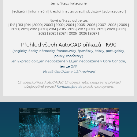
Jen příkazy kategorie:
|
editační
|
informační
|
kreslicí
|
nastavovací
|
obslužný
|
zobrazovací
|
Nové příkazy od verze:
|
R12
|
R13
|
R14
|
2000
|
2000i
|
2002
|
2004
|
2005
|
2006
|
2007
|
2008
|
2009
|
2010
|
2011
|
2012
|
2013
|
2014
|
2015
|
2016
|
2017
|
2018
|
2019
|
2020
|
2021
|
2022
|
2023
|
2024
|
2025
|
2026
|
2027
|
Přehled všech AutoCAD příkazů -
1590
(anglicky, česky, německy, francouzsky, španělsky, italsky, portugalsky,
polsky, maďarsky)
jen
ExpressTools
, jen
neobsažené v LT
, jen
neobsažené v Core Console
,
jen
ze SAP
Viz též
GetCName
LISP rozhraní.
Chybějící příkaz AutoCADu? Chybějící nebo nesprávný překlad
cizojazyčné verze?
Kontaktujte nás
prosím pro opravu.