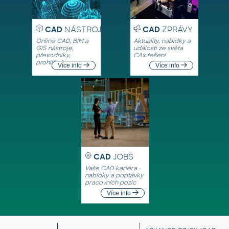
CAD
NÁSTROJE
CAD
ZPRÁVY
Online CAD, BIM a
Aktuality, nabídky a
GIS nástroje,
události ze světa
převodníky,
CAx řešení
prohlížeče
Více info
Více info
CAD
JOBS
Vaše CAD kariéra -
nabídky a poptávky
pracovních pozic
Více info