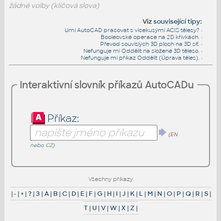
žádné volby (klíčová slova)
Viz
související tipy
:
Umí AutoCAD pracovat s vícekusými ACIS tělesy?
•
Booleovské operace na 2D křivkách.
•
Převod souvislých 3D ploch na 3D síť.
•
Nefunguje mi Oddělit na složené 3D těleso.
•
Nefunguje mi příkaz Oddělit (Úprava těles).
•
Interaktivní slovník příkazů AutoCADu
Příkaz:
(
EN
nebo
CZ
)
Všechny příkazy:
|
-
|
+
|
?
|
3
|
A
|
B
|
C
|
D
|
E
|
F
|
G
|
H
|
I
|
J
|
K
|
L
|
M
|
N
|
O
|
P
|
Q
|
R
|
S
|
T
|
U
|
V
|
W
|
X
|
Z
|