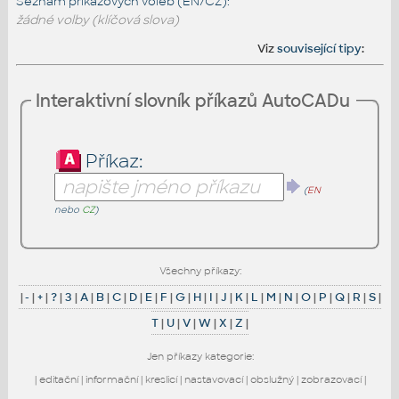
Seznam příkazových voleb (EN/CZ):
žádné volby (klíčová slova)
Viz
související tipy
:
Interaktivní slovník příkazů AutoCADu
Příkaz:
(
EN
nebo
CZ
)
Všechny příkazy:
|
-
|
+
|
?
|
3
|
A
|
B
|
C
|
D
|
E
|
F
|
G
|
H
|
I
|
J
|
K
|
L
|
M
|
N
|
O
|
P
|
Q
|
R
|
S
|
T
|
U
|
V
|
W
|
X
|
Z
|
Jen příkazy kategorie:
|
editační
|
informační
|
kreslicí
|
nastavovací
|
obslužný
|
zobrazovací
|