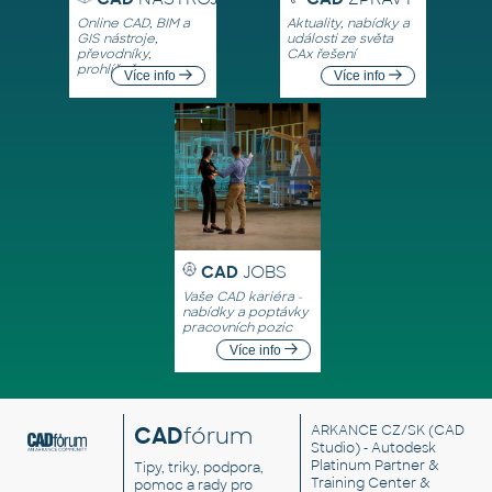
Online CAD, BIM a
Aktuality, nabídky a
GIS nástroje,
události ze světa
převodníky,
CAx řešení
prohlížeče
Více info
Více info
CAD
JOBS
Vaše CAD kariéra -
nabídky a poptávky
pracovních pozic
Více info
CAD
fórum
ARKANCE CZ/SK
(CAD
Studio) - Autodesk
Platinum Partner &
Tipy, triky, podpora,
Training Center &
pomoc a rady pro