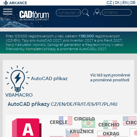
CZ
|
SK
|
EN
|
DE
Přes 123.000 registrovaných u nás, celkem
1.130.000
registrovaných
(CZ+EN)
. Tipy pro
AutoCAD 2027
, pro
Inventor 2027
a pro
Revit 2027
.
Nový
Kalkulátor nosníků
,
Spirograf generátor
a
Regresní křivky
v sekci
Převodníky
.
Kompletní
příkazy
a
proměnné AutoCADu 2027
.
Viz též
syst.proměnné
AutoCAD příkaz
a
proměnné prostředí
VBAMACRO
AutoCAD příkazy
CZ/EN/DE/FR/IT/ES/PT/PL/HU