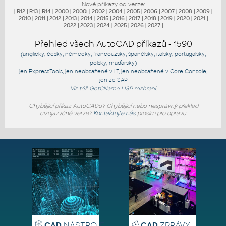
Nové příkazy od verze:
|
R12
|
R13
|
R14
|
2000
|
2000i
|
2002
|
2004
|
2005
|
2006
|
2007
|
2008
|
2009
|
2010
|
2011
|
2012
|
2013
|
2014
|
2015
|
2016
|
2017
|
2018
|
2019
|
2020
|
2021
|
2022
|
2023
|
2024
|
2025
|
2026
|
2027
|
Přehled všech AutoCAD příkazů -
1590
(anglicky, česky, německy, francouzsky, španělsky, italsky, portugalsky,
polsky, maďarsky)
jen
ExpressTools
, jen
neobsažené v LT
, jen
neobsažené v Core Console
,
jen
ze SAP
Viz též
GetCName
LISP rozhraní.
Chybějící příkaz AutoCADu? Chybějící nebo nesprávný překlad
cizojazyčné verze?
Kontaktujte nás
prosím pro opravu.
CAD
NÁSTROJE
CAD
ZPRÁVY