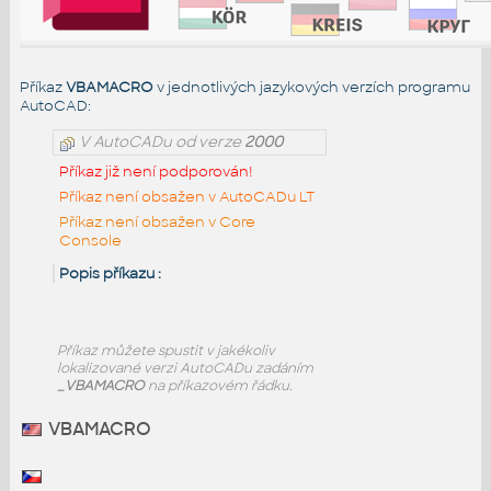
Příkaz
VBAMACRO
v jednotlivých jazykových verzích programu
AutoCAD:
V AutoCADu od verze
2000
Příkaz již není podporován!
Příkaz není obsažen v AutoCADu LT
Příkaz není obsažen v Core
Console
Popis příkazu :
Příkaz
můžete spustit v jakékoliv
lokalizované verzi AutoCADu zadáním
_VBAMACRO
na příkazovém řádku.
VBAMACRO